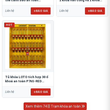
thẻ cảnh báo an toàn
2 khóa van cổng và 2 khóa
PROLOCKEY LG14
phích cắm PROLOCKEY LG13
BÁO GIÁ
BÁO GIÁ
Liên hệ
Liên hệ
HOT
​​​​​​​Tủ khóa LOTO tích hợp 30 ổ
khoá an toàn P76S-RED
PROLOCKEY LG11
BÁO GIÁ
Liên hệ
Xem thêm 74 🗄 Trạm khóa an toàn