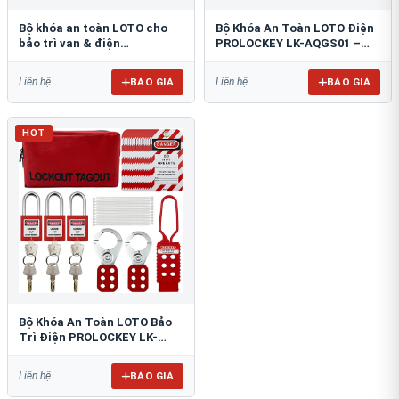
Bộ khóa an toàn LOTO cho
Bộ Khóa An Toàn LOTO Điện
bảo trì van & điện
PROLOCKEY LK-AQGS01 –
PROLOCKEY LK-148757012
Đầy Đủ 47 Món
BÁO GIÁ
BÁO GIÁ
Liên hệ
Liên hệ
HOT
Bộ Khóa An Toàn LOTO Bảo
Trì Điện PROLOCKEY LK-
AQGS02
BÁO GIÁ
Liên hệ