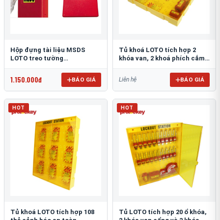
Hộp đựng tài liệu MSDS
Tủ khoá LOTO tích hợp 2
LOTO treo tường
khóa van, 2 khoá phích cắm
PROLOCKEY POCKET-A4-RED
và 72 thẻ cảnh báo
PROLOCKEY LG15
1.150.000đ
BÁO GIÁ
BÁO GIÁ
Liên hệ
HOT
HOT
Tủ khoá LOTO tích hợp 108
Tủ LOTO tích hợp 20 ổ khóa,