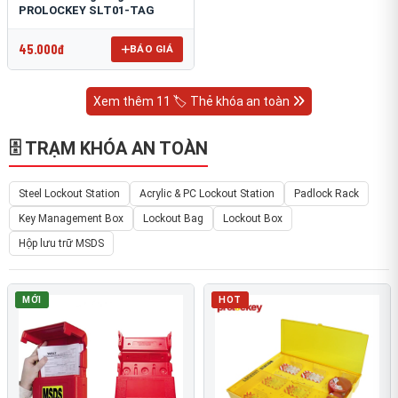
PROLOCKEY SLT01-TAG
45.000đ
BÁO GIÁ
Xem thêm 11 🏷️ Thẻ khóa an toàn
🗄 TRẠM KHÓA AN TOÀN
Steel Lockout Station
Acrylic & PC Lockout Station
Padlock Rack
Key Management Box
Lockout Bag
Lockout Box
Hộp lưu trữ MSDS
MỚI
HOT