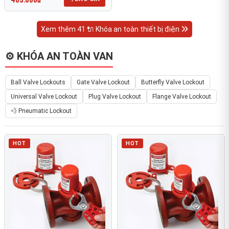
Xem thêm 41 🔌 Khóa an toàn thiết bị điện
⚙️ KHÓA AN TOÀN VAN
Ball Valve Lockouts
Gate Valve Lockout
Butterfly Valve Lockout
Universal Valve Lockout
Plug Valve Lockout
Flange Valve Lockout
💨 Pneumatic Lockout
HOT
HOT