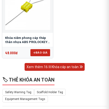
Khóa niêm phong cáp thép
thân nhựa ABS PROLOCKEY
CS02-1.8S-256
49.000đ
BÁO GIÁ
Xem thêm 16 ⛓ Khóa cáp an toàn
🏷️ THẺ KHÓA AN TOÀN
Safety Warning Tag
Scaffold Holder Tag
Equipment Management Tags