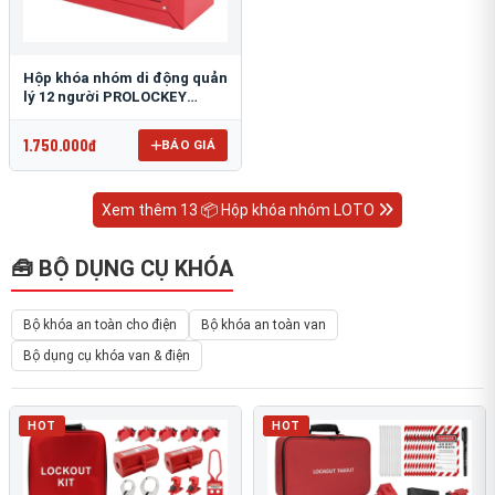
Hộp khóa nhóm di động quản
lý 12 người PROLOCKEY
LK02-2
1.750.000đ
BÁO GIÁ
Xem thêm 13 📦 Hộp khóa nhóm LOTO
🧰 BỘ DỤNG CỤ KHÓA
Bộ khóa an toàn cho điện
Bộ khóa an toàn van
Bộ dụng cụ khóa van & điện
HOT
HOT