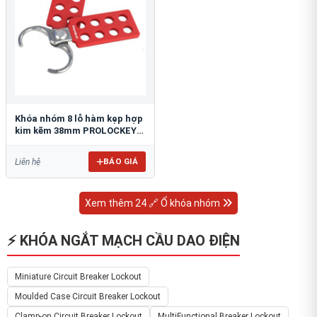
Khóa nhóm 8 lỗ hàm kẹp hợp
kim kẽm 38mm PROLOCKEY
ZH02
BÁO GIÁ
Liên hệ
Xem thêm 24 🔗 Ổ khóa nhóm
⚡ KHÓA NGẮT MẠCH CẦU DAO ĐIỆN
Miniature Circuit Breaker Lockout
Moulded Case Circuit Breaker Lockout
Clamp-on Circuit Breaker Lockout
MultiFunctional Breaker Lockout