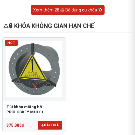
Xem thêm 28 🧰 Bộ dụng cụ khóa
⚠️🔒 KHÓA KHÔNG GIAN HẠN CHẾ
HOT
Túi khóa miệng hố
PROLOCKEY MHL01
875.000đ
BÁO GIÁ