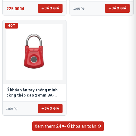
P25P
SX01J
225.000đ
BÁO GIÁ
BÁO GIÁ
Liên hệ
HOT
Ổ khóa vân tay thông minh
còng thép cao 27mm BA-
SX01
BÁO GIÁ
Liên hệ
Xem thêm 24 🔑 Ổ khóa an toàn