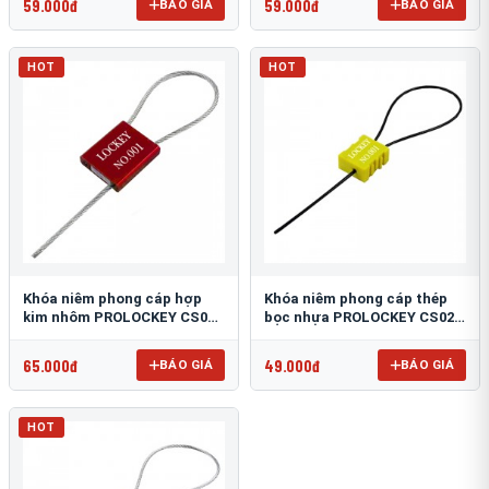
59.000đ
59.000đ
BÁO GIÁ
BÁO GIÁ
HOT
HOT
Khóa niêm phong cáp hợp
Khóa niêm phong cáp thép
kim nhôm PROLOCKEY CS01-
bọc nhựa PROLOCKEY CS02-
2.5S-1000
1.8P-256
65.000đ
49.000đ
BÁO GIÁ
BÁO GIÁ
HOT