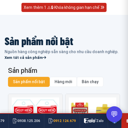
Xem thêm 1 ⚠️🔒 Khóa không gian hạn chế
Sản phẩm nổi bật
Nguồn hàng công nghiệp sẵn sàng cho nhu cầu doanh nghiệp.
Xem tất cả sản phẩm
Sản phẩm
Sản phẩm nổi bật
Hàng mới
Bán chạy
💬
0912.124.679
679
0938.125.206
Zalo