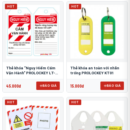
HOT
HOT
Thẻ khóa “Nguy Hiểm Cấm
Thẻ khóa an toàn với nhãn
Vận Hành” PROLOCKEY LT-
trống PROLOCKEY KT01
TTK
45.000đ
15.000đ
BÁO GIÁ
BÁO GIÁ
HOT
HOT