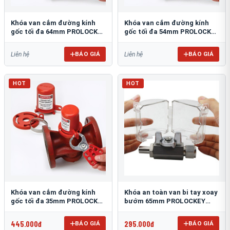
Khóa van cắm đường kính
Khóa van cắm đường kính
gốc tối đa 64mm PROLOCKEY
gốc tối đa 54mm PROLOCKEY
PVL04
PVL03
BÁO GIÁ
BÁO GIÁ
Liên hệ
Liên hệ
HOT
HOT
Khóa van cắm đường kính
Khóa an toàn van bi tay xoay
gốc tối đa 35mm PROLOCKEY
bướm 65mm PROLOCKEY
PVL02
VSBL04
445.000đ
295.000đ
BÁO GIÁ
BÁO GIÁ