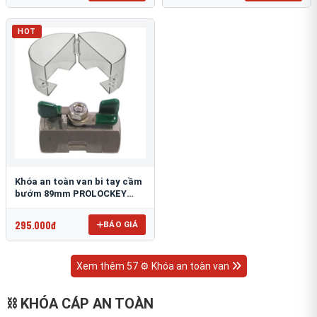
HOT
Khóa an toàn van bi tay cầm
bướm 89mm PROLOCKEY
VSBL12
295.000đ
BÁO GIÁ
Xem thêm 57 ⚙️ Khóa an toàn van
⛓ KHÓA CÁP AN TOÀN