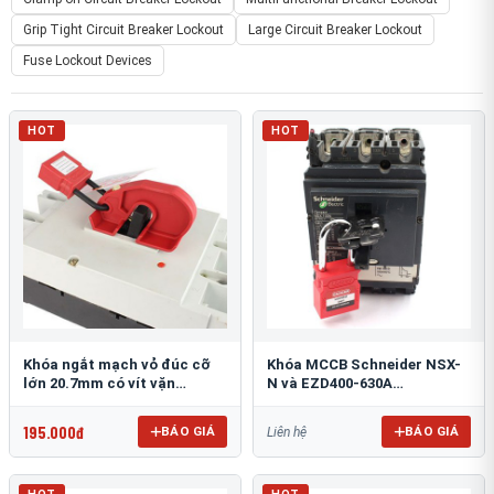
Grip Tight Circuit Breaker Lockout
Large Circuit Breaker Lockout
Fuse Lockout Devices
HOT
HOT
Khóa ngắt mạch vỏ đúc cỡ
Khóa MCCB Schneider NSX-
lớn 20.7mm có vít vặn
N và EZD400-630A
PROLOCKEY CBL05-2
PROLOCKEY CBL71
195.000đ
BÁO GIÁ
BÁO GIÁ
Liên hệ