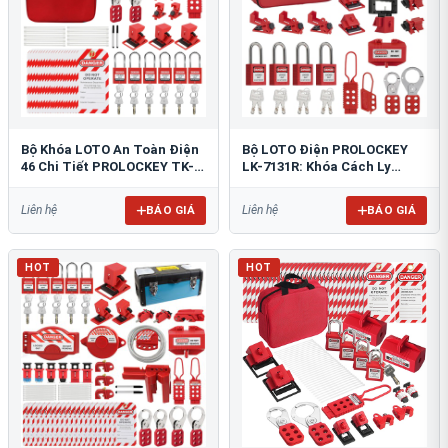
Bộ Khóa LOTO An Toàn Điện
Bộ LOTO Điện PROLOCKEY
46 Chi Tiết PROLOCKEY TK-
LK-7131R: Khóa Cách Ly
AQGS03
Nguồn An Toàn Tiêu Chuẩn
OSHA
BÁO GIÁ
BÁO GIÁ
Liên hệ
Liên hệ
HOT
HOT