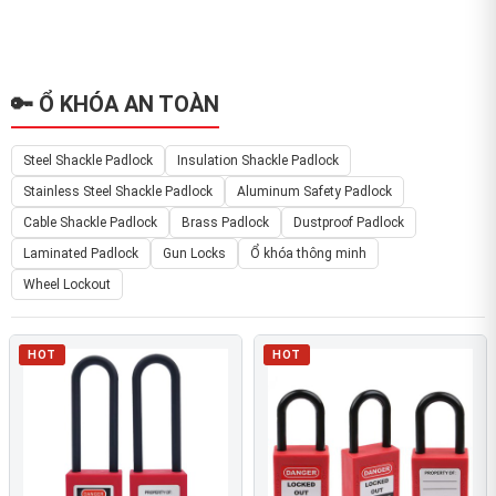
🔑 Ổ KHÓA AN TOÀN
Steel Shackle Padlock
Insulation Shackle Padlock
Stainless Steel Shackle Padlock
Aluminum Safety Padlock
Cable Shackle Padlock
Brass Padlock
Dustproof Padlock
Laminated Padlock
Gun Locks
Ổ khóa thông minh
Wheel Lockout
HOT
HOT