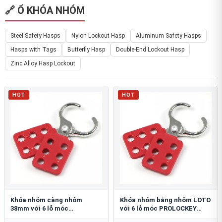
🔗 Ổ KHÓA NHÓM
Steel Safety Hasps
Nylon Lockout Hasp
Aluminum Safety Hasps
Hasps with Tags
Butterfly Hasp
Double-End Lockout Hasp
Zinc Alloy Hasp Lockout
HOT
HOT
Khóa nhóm càng nhôm
Khóa nhóm bằng nhôm LOTO
38mm với 6 lỗ móc
với 6 lỗ móc PROLOCKEY
PROLOCKEY AH12
AH11