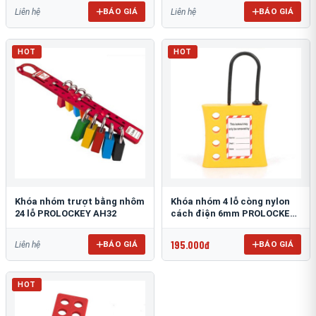
BÁO GIÁ
BÁO GIÁ
Liên hệ
Liên hệ
HOT
HOT
Khóa nhóm trượt bằng nhôm
Khóa nhóm 4 lỗ còng nylon
24 lỗ PROLOCKEY AH32
cách điện 6mm PROLOCKEY
NH04
195.000đ
BÁO GIÁ
BÁO GIÁ
Liên hệ
HOT