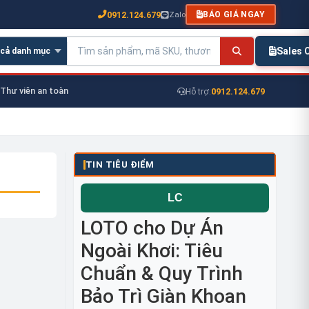
0912.124.679
Zalo
BÁO GIÁ NGAY
Sales
Thư viên an toàn
0912.124.679
Hỗ trợ:
TIN TIÊU ĐIỂM
LOTO cho Dự Án
Ngoài Khơi: Tiêu
Chuẩn & Quy Trình
Bảo Trì Giàn Khoan