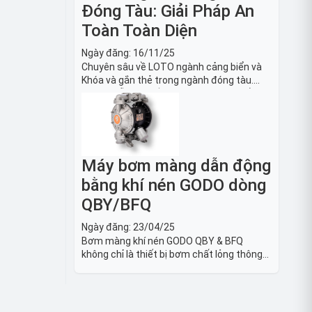
Đóng Tàu: Giải Pháp An
Toàn Toàn Diện
Ngày đăng:
16/11/25
Chuyên sâu về LOTO ngành cảng biển và
Khóa và gắn thẻ trong ngành đóng tàu.
Hướng dẫn chi tiết quy trình, tiêu chuẩn
OSHA, thiết bị và Giải pháp LOTO trong
công nghiệp đóng tàu toàn diện.
Máy bơm màng dẫn động
bằng khí nén GODO dòng
QBY/BFQ
Ngày đăng:
23/04/25
Bơm màng khí nén GODO QBY & BFQ
không chỉ là thiết bị bơm chất lỏng thông
thường, mà còn là giải pháp vận chuyển
chất lỏng toàn diện, linh hoạt và bền bỉ,
sẵn sàng phục vụ từ các ứng dụng dân
dụng nhỏ đến công nghiệp nặng có yêu