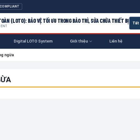
 COMPLIANT
OÀN (LOTO): BẢO VỆ TỐI ƯU TRONG BẢO TRÌ, SỬA CHỮA THIẾT BỊ
MENT
Digital LOTO System
Giới thiệu
Liên hệ
ng ngừa
GỪA