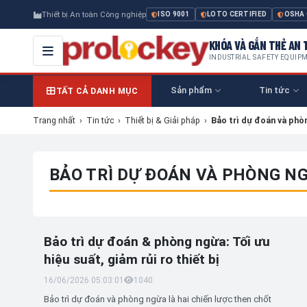
Thiết bị An toàn Công nghiệp
ISO 9001
LOTO CERTIFIED
OSHA
KHÓA VÀ GẮN THẺ AN T
INDUSTRIAL SAFETY EQUIP
Sản phẩm
Tin tức
TẤT CẢ DANH MỤC
Trang nhất
›
Tin tức
›
Thiết bị & Giải pháp
›
Bảo trì dự đoán và phò
BẢO TRÌ DỰ ĐOÁN VÀ PHÒNG N
Bảo trì dự đoán & phòng ngừa: Tối ưu
hiệu suất, giảm rủi ro thiết bị
16/06/2026 05:03:01
104
0
Bảo trì dự đoán và phòng ngừa là hai chiến lược then chốt