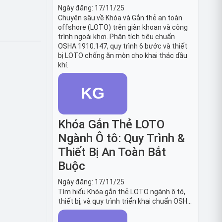
Ngày đăng:
17/11/25
Chuyên sâu về Khóa và Gắn thẻ an toàn
offshore (LOTO) trên giàn khoan và công
trình ngoài khơi. Phân tích tiêu chuẩn
OSHA 1910.147, quy trình 6 bước và thiết
bị LOTO chống ăn mòn cho khai thác dầu
khí.
Khóa Gắn Thẻ LOTO
Ngành Ô tô: Quy Trình &
Thiết Bị An Toàn Bắt
Buộc
Ngày đăng:
17/11/25
Tìm hiểu Khóa gắn thẻ LOTO ngành ô tô,
thiết bị, và quy trình triển khai chuẩn OSHA
1910.147. Bảo trì an toàn cho robot, băng
tải sản xuất ô tô và dây chuyền lắp ráp xe