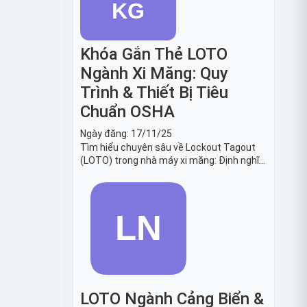
hơi.
Khóa Gắn Thẻ LOTO
Ngành Xi Măng: Quy
Trình & Thiết Bị Tiêu
Chuẩn OSHA
Ngày đăng:
17/11/25
Tìm hiểu chuyên sâu về Lockout Tagout
(LOTO) trong nhà máy xi măng: Định nghĩa,
tiêu chuẩn OSHA, quy trình 6 bước và danh
sách thiết bị LOTO thiết yếu. Giải pháp bảo
trì lò nung, máy nghiền an toàn.
LOTO Ngành Cảng Biển &