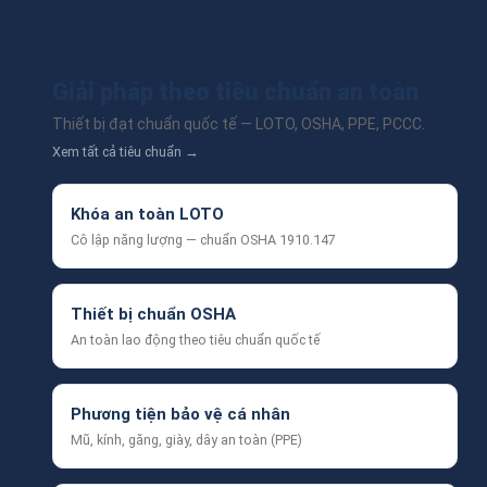
Giải pháp theo tiêu chuẩn an toàn
Thiết bị đạt chuẩn quốc tế — LOTO, OSHA, PPE, PCCC.
Xem tất cả tiêu chuẩn →
Khóa an toàn LOTO
Cô lập năng lượng — chuẩn OSHA 1910.147
Thiết bị chuẩn OSHA
An toàn lao động theo tiêu chuẩn quốc tế
Phương tiện bảo vệ cá nhân
Mũ, kính, găng, giày, dây an toàn (PPE)