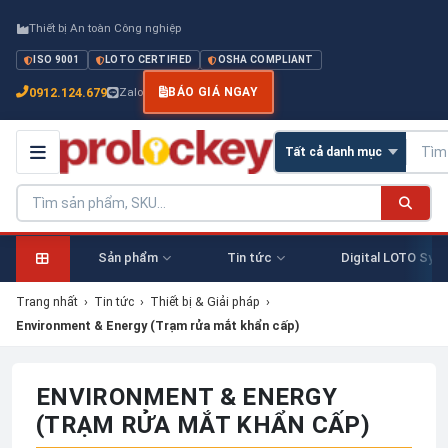
Thiết bị An toàn Công nghiệp
ISO 9001
LOTO CERTIFIED
OSHA COMPLIANT
0912.124.679
Zalo
BÁO GIÁ NGAY
Sản phẩm
Tin tức
Digital LOTO Sys
Trang nhất
›
Tin tức
›
Thiết bị & Giải pháp
›
Environment & Energy (Trạm rửa mắt khẩn cấp)
ENVIRONMENT & ENERGY
(TRẠM RỬA MẮT KHẨN CẤP)