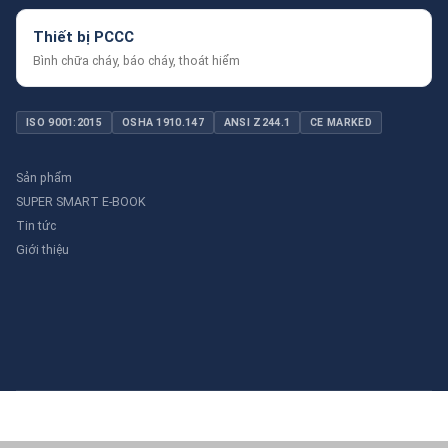
Thiết bị PCCC
Bình chữa cháy, báo cháy, thoát hiểm
ISO 9001:2015
OSHA 1910.147
ANSI Z244.1
CE MARKED
Sản phẩm
SUPER SMART E-BOOK
Tin tức
Giới thiệu