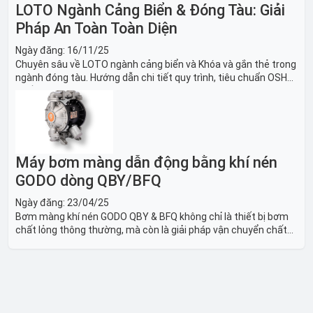
LOTO Ngành Cảng Biển & Đóng Tàu: Giải
Pháp An Toàn Toàn Diện
Ngày đăng:
16/11/25
Chuyên sâu về LOTO ngành cảng biển và Khóa và gắn thẻ trong
ngành đóng tàu. Hướng dẫn chi tiết quy trình, tiêu chuẩn OSHA,
thiết bị và Giải pháp LOTO trong công nghiệp đóng tàu toàn
diện.
Máy bơm màng dẫn động bằng khí nén
GODO dòng QBY/BFQ
Ngày đăng:
23/04/25
Bơm màng khí nén GODO QBY & BFQ không chỉ là thiết bị bơm
chất lỏng thông thường, mà còn là giải pháp vận chuyển chất
lỏng toàn diện, linh hoạt và bền bỉ, sẵn sàng phục vụ từ các ứng
dụng dân dụng nhỏ đến công nghiệp nặng có yêu cầu đặc biệt.