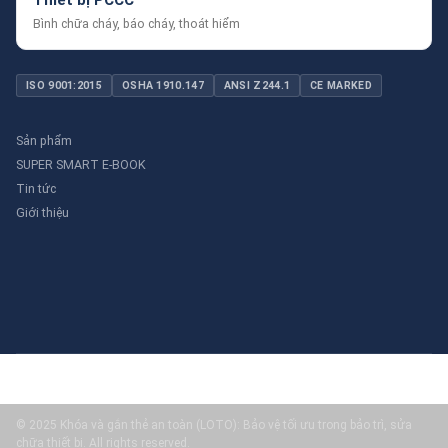
Bình chữa cháy, báo cháy, thoát hiểm
ISO 9001:2015
OSHA 1910.147
ANSI Z244.1
CE MARKED
Sản phẩm
SUPER SMART E-BOOK
Tin tức
Giới thiệu
© 2025 Khóa và gắn thẻ an toàn (LOTO): Bảo vệ tối ưu trong bảo trì, sửa
chữa thiết bị. All rights reserved.