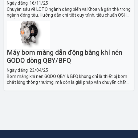
Ngày đăng:
16/11/25
Chuyên sâu về LOTO ngành cảng biển và Khóa và gắn thẻ trong
ngành đóng tàu. Hướng dẫn chi tiết quy trình, tiêu chuẩn OSHA,
thiết bị và Giải pháp LOTO trong công nghiệp đóng tàu toàn
diện.
Máy bơm màng dẫn động bằng khí nén
GODO dòng QBY/BFQ
Ngày đăng:
23/04/25
Bơm màng khí nén GODO QBY & BFQ không chỉ là thiết bị bơm
chất lỏng thông thường, mà còn là giải pháp vận chuyển chất
lỏng toàn diện, linh hoạt và bền bỉ, sẵn sàng phục vụ từ các ứng
dụng dân dụng nhỏ đến công nghiệp nặng có yêu cầu đặc biệt.