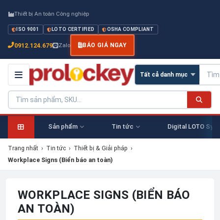
Thiết bị An toàn Công nghiệp
ISO 9001
LOTO CERTIFIED
OSHA COMPLIANT
0912.124.679
Zalo
BÁO GIÁ NGAY
Sản phẩm
Tin tức
Digital LOTO Sys
Trang nhất
›
Tin tức
›
Thiết bị & Giải pháp
›
Workplace Signs (Biển báo an toàn)
WORKPLACE SIGNS (BIỂN BÁO
AN TOÀN)