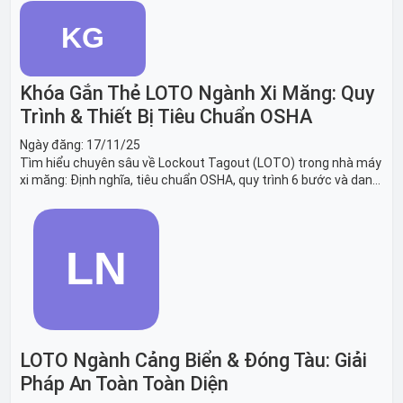
băng tải sản xuất ô tô và dây chuyền lắp ráp xe hơi.
Khóa Gắn Thẻ LOTO Ngành Xi Măng: Quy
Trình & Thiết Bị Tiêu Chuẩn OSHA
Ngày đăng:
17/11/25
Tìm hiểu chuyên sâu về Lockout Tagout (LOTO) trong nhà máy
xi măng: Định nghĩa, tiêu chuẩn OSHA, quy trình 6 bước và danh
sách thiết bị LOTO thiết yếu. Giải pháp bảo trì lò nung, máy
nghiền an toàn.
LOTO Ngành Cảng Biển & Đóng Tàu: Giải
Pháp An Toàn Toàn Diện