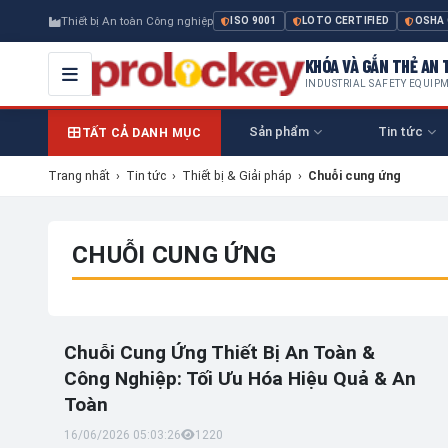
Thiết bị An toàn Công nghiệp
ISO 9001
LOTO CERTIFIED
OSHA
KHÓA VÀ GẮN THẺ AN T
INDUSTRIAL SAFETY EQUIP
Sản phẩm
Tin tức
TẤT CẢ DANH MỤC
Trang nhất
›
Tin tức
›
Thiết bị & Giải pháp
›
Chuỗi cung ứng
CHUỖI CUNG ỨNG
Chuỗi Cung Ứng Thiết Bị An Toàn &
Công Nghiệp: Tối Ưu Hóa Hiệu Quả & An
Toàn
16/06/2026 05:03:26
122
0