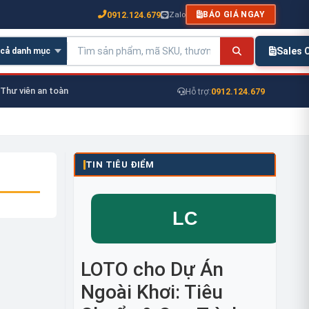
0912.124.679
Zalo
BÁO GIÁ NGAY
Sales
Thư viên an toàn
0912.124.679
Hỗ trợ:
TIN TIÊU ĐIỂM
LOTO cho Dự Án
Ngoài Khơi: Tiêu