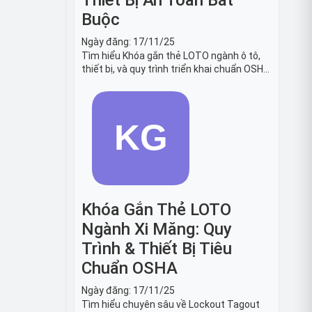
Thiết Bị An Toàn Bắt
Buộc
Ngày đăng:
17/11/25
Tìm hiểu Khóa gắn thẻ LOTO ngành ô tô,
thiết bị, và quy trình triển khai chuẩn OSHA
1910.147. Bảo trì an toàn cho robot, băng
tải sản xuất ô tô và dây chuyền lắp ráp xe
hơi.
Khóa Gắn Thẻ LOTO
Ngành Xi Măng: Quy
Trình & Thiết Bị Tiêu
Chuẩn OSHA
Ngày đăng:
17/11/25
Tìm hiểu chuyên sâu về Lockout Tagout