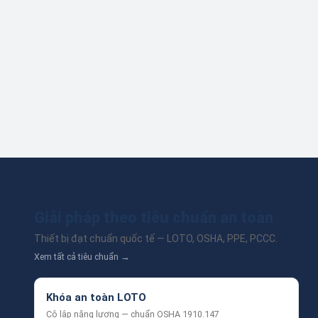
Giải pháp theo tiêu chuẩn an toàn
Thiết bị đạt chuẩn quốc tế — LOTO, OSHA, PPE, PCCC.
Xem tất cả tiêu chuẩn →
Khóa an toàn LOTO
Cô lập năng lượng — chuẩn OSHA 1910.147