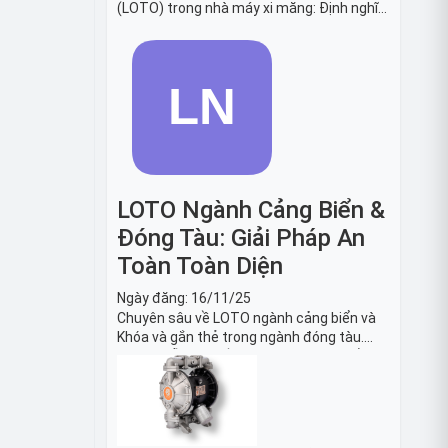
(LOTO) trong nhà máy xi măng: Định nghĩa,
tiêu chuẩn OSHA, quy trình 6 bước và danh
sách thiết bị LOTO thiết yếu. Giải pháp bảo
trì lò nung, máy nghiền an toàn.
LOTO Ngành Cảng Biển &
Đóng Tàu: Giải Pháp An
Toàn Toàn Diện
Ngày đăng:
16/11/25
Chuyên sâu về LOTO ngành cảng biển và
Khóa và gắn thẻ trong ngành đóng tàu.
Hướng dẫn chi tiết quy trình, tiêu chuẩn
OSHA, thiết bị và Giải pháp LOTO trong
công nghiệp đóng tàu toàn diện.