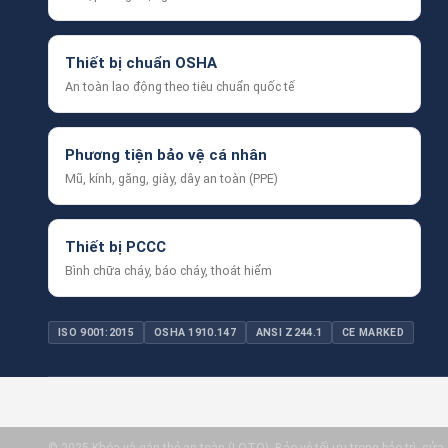
Thiết bị chuẩn OSHA
An toàn lao động theo tiêu chuẩn quốc tế
Phương tiện bảo vệ cá nhân
Mũ, kính, găng, giày, dây an toàn (PPE)
Thiết bị PCCC
Bình chữa cháy, báo cháy, thoát hiểm
ISO 9001:2015
OSHA 1910.147
ANSI Z244.1
CE MARKED
© 2025 Khóa và gắn thẻ an toàn (LOTO): Bảo vệ tối ưu trong bảo trì, sửa ch