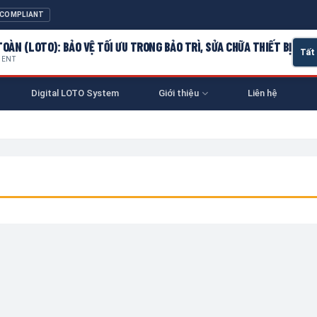
 COMPLIANT
OÀN (LOTO): BẢO VỆ TỐI ƯU TRONG BẢO TRÌ, SỬA CHỮA THIẾT BỊ
MENT
Digital LOTO System
Giới thiệu
Liên hệ