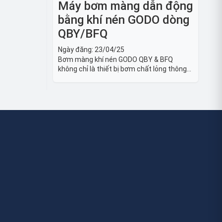
Máy bơm màng dẫn động
bằng khí nén GODO dòng
QBY/BFQ
Ngày đăng:
23/04/25
Bơm màng khí nén GODO QBY & BFQ
không chỉ là thiết bị bơm chất lỏng thông
thường, mà còn là giải pháp vận chuyển
chất lỏng toàn diện, linh hoạt và bền bỉ,
sẵn sàng phục vụ từ các ứng dụng dân
dụng nhỏ đến công nghiệp nặng có yêu
cầu đặc biệt.