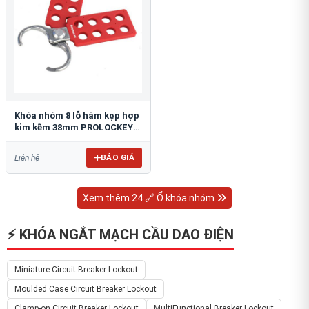
Khóa nhóm 8 lỗ hàm kẹp hợp
kim kẽm 38mm PROLOCKEY
ZH02
BÁO GIÁ
Liên hệ
Xem thêm 24 🔗 Ổ khóa nhóm
⚡ KHÓA NGẮT MẠCH CẦU DAO ĐIỆN
Miniature Circuit Breaker Lockout
Moulded Case Circuit Breaker Lockout
Clamp-on Circuit Breaker Lockout
MultiFunctional Breaker Lockout