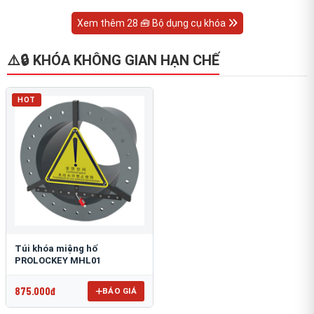
Xem thêm 28 🧰 Bộ dụng cụ khóa
⚠️🔒 KHÓA KHÔNG GIAN HẠN CHẾ
HOT
Túi khóa miệng hố
PROLOCKEY MHL01
875.000đ
BÁO GIÁ