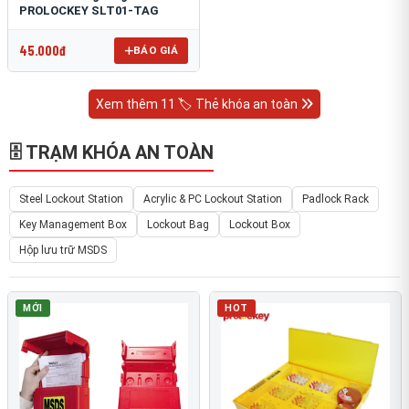
PROLOCKEY SLT01-TAG
45.000đ
BÁO GIÁ
Xem thêm 11 🏷️ Thẻ khóa an toàn
🗄 TRẠM KHÓA AN TOÀN
Steel Lockout Station
Acrylic & PC Lockout Station
Padlock Rack
Key Management Box
Lockout Bag
Lockout Box
Hộp lưu trữ MSDS
MỚI
HOT