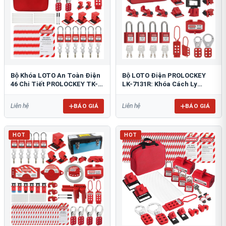
Bộ Khóa LOTO An Toàn Điện
Bộ LOTO Điện PROLOCKEY
46 Chi Tiết PROLOCKEY TK-
LK-7131R: Khóa Cách Ly
AQGS03
Nguồn An Toàn Tiêu Chuẩn
OSHA
BÁO GIÁ
BÁO GIÁ
Liên hệ
Liên hệ
HOT
HOT