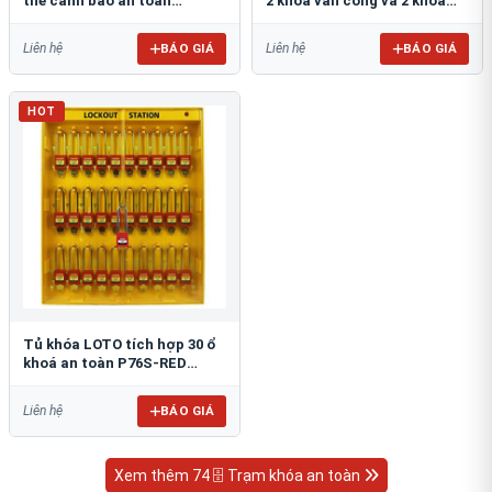
thẻ cảnh báo an toàn
2 khóa van cổng và 2 khóa
PROLOCKEY LG14
phích cắm PROLOCKEY LG13
BÁO GIÁ
BÁO GIÁ
Liên hệ
Liên hệ
HOT
​​​​​​​Tủ khóa LOTO tích hợp 30 ổ
khoá an toàn P76S-RED
PROLOCKEY LG11
BÁO GIÁ
Liên hệ
Xem thêm 74 🗄 Trạm khóa an toàn