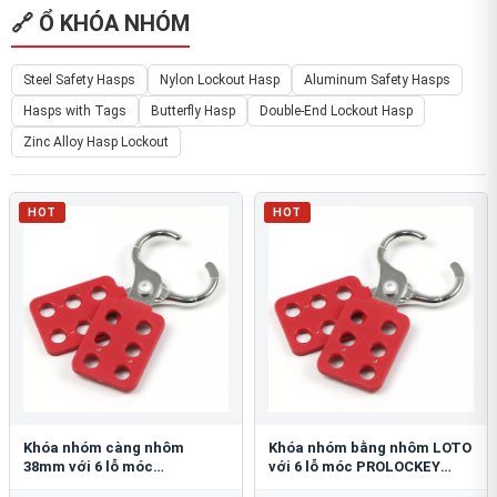
🔗 Ổ KHÓA NHÓM
Steel Safety Hasps
Nylon Lockout Hasp
Aluminum Safety Hasps
Hasps with Tags
Butterfly Hasp
Double-End Lockout Hasp
Zinc Alloy Hasp Lockout
HOT
HOT
Khóa nhóm càng nhôm
Khóa nhóm bằng nhôm LOTO
38mm với 6 lỗ móc
với 6 lỗ móc PROLOCKEY
PROLOCKEY AH12
AH11