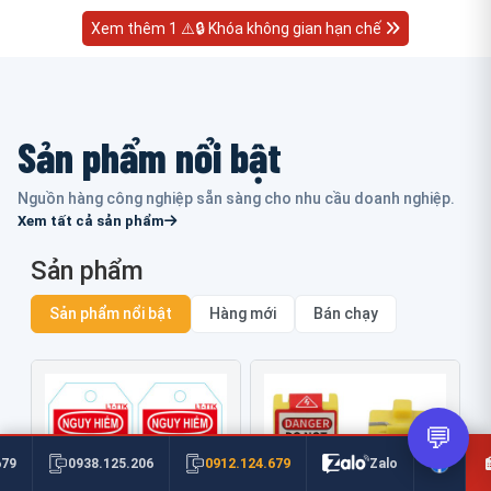
Xem thêm 1 ⚠️🔒 Khóa không gian hạn chế
Sản phẩm nổi bật
Nguồn hàng công nghiệp sẵn sàng cho nhu cầu doanh nghiệp.
Xem tất cả sản phẩm
Sản phẩm
Sản phẩm nổi bật
Hàng mới
Bán chạy
💬
0912.124.679
679
0938.125.206
Zalo