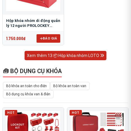
Hộp khóa nhóm di động quản
lý 12 người PROLOCKEY
LK02-2
1.750.000đ
BÁO GIÁ
Xem thêm 13 📦 Hộp khóa nhóm LOTO
🧰 BỘ DỤNG CỤ KHÓA
Bộ khóa an toàn cho điện
Bộ khóa an toàn van
Bộ dụng cụ khóa van & điện
HOT
HOT