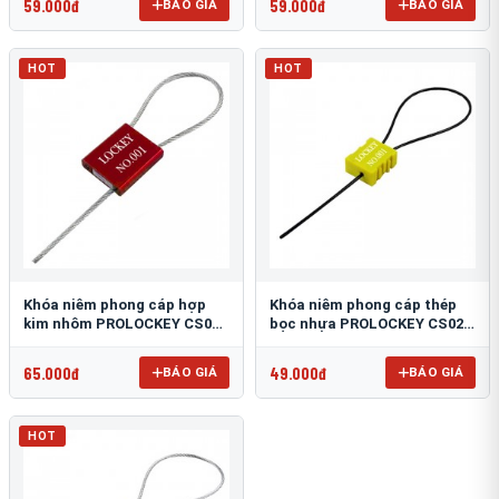
59.000đ
59.000đ
BÁO GIÁ
BÁO GIÁ
HOT
HOT
Khóa niêm phong cáp hợp
Khóa niêm phong cáp thép
kim nhôm PROLOCKEY CS01-
bọc nhựa PROLOCKEY CS02-
2.5S-1000
1.8P-256
65.000đ
49.000đ
BÁO GIÁ
BÁO GIÁ
HOT