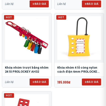
BÁO GIÁ
BÁO GIÁ
Liên hệ
Liên hệ
HOT
HOT
Khóa nhóm trượt bằng nhôm
Khóa nhóm 4 lỗ còng nylon
24 lỗ PROLOCKEY AH32
cách điện 6mm PROLOCKEY
NH04
195.000đ
BÁO GIÁ
BÁO GIÁ
Liên hệ
HOT