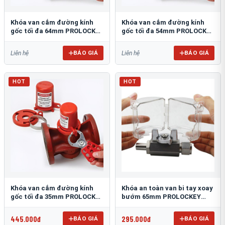
Khóa van cắm đường kính
Khóa van cắm đường kính
gốc tối đa 64mm PROLOCKEY
gốc tối đa 54mm PROLOCKEY
PVL04
PVL03
BÁO GIÁ
BÁO GIÁ
Liên hệ
Liên hệ
HOT
HOT
Khóa van cắm đường kính
Khóa an toàn van bi tay xoay
gốc tối đa 35mm PROLOCKEY
bướm 65mm PROLOCKEY
PVL02
VSBL04
445.000đ
295.000đ
BÁO GIÁ
BÁO GIÁ