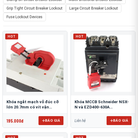
Grip Tight Circuit Breaker Lockout
Large Circuit Breaker Lockout
Fuse Lockout Devices
HOT
HOT
Khóa ngắt mạch vỏ đúc cỡ
Khóa MCCB Schneider NSX-
lớn 20.7mm có vít vặn
N và EZD400-630A
PROLOCKEY CBL05-2
PROLOCKEY CBL71
195.000đ
BÁO GIÁ
BÁO GIÁ
Liên hệ