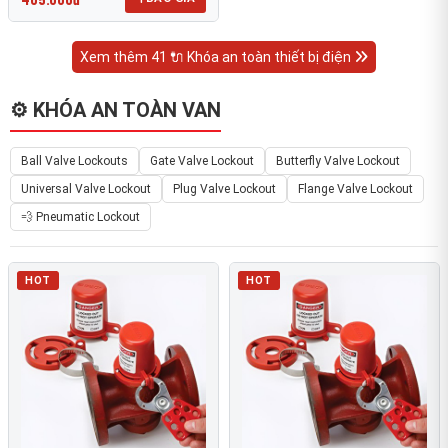
Xem thêm 41 🔌 Khóa an toàn thiết bị điện
⚙️ KHÓA AN TOÀN VAN
Ball Valve Lockouts
Gate Valve Lockout
Butterfly Valve Lockout
Universal Valve Lockout
Plug Valve Lockout
Flange Valve Lockout
💨 Pneumatic Lockout
HOT
HOT