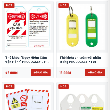
HOT
HOT
Thẻ khóa “Nguy Hiểm Cấm
Thẻ khóa an toàn với nhãn
Vận Hành” PROLOCKEY LT-
trống PROLOCKEY KT01
TTK
45.000đ
15.000đ
BÁO GIÁ
BÁO GIÁ
HOT
HOT