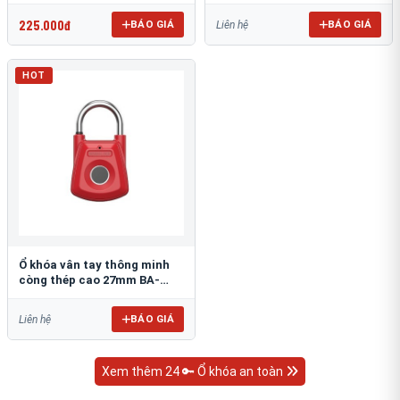
P25P
SX01J
225.000đ
BÁO GIÁ
BÁO GIÁ
Liên hệ
HOT
Ổ khóa vân tay thông minh
còng thép cao 27mm BA-
SX01
BÁO GIÁ
Liên hệ
Xem thêm 24 🔑 Ổ khóa an toàn