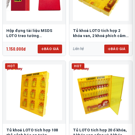
Hộp đựng tài liệu MSDS
Tủ khoá LOTO tích hợp 2
LOTO treo tường
khóa van, 2 khoá phích cắm
PROLOCKEY POCKET-A4-RED
và 72 thẻ cảnh báo
PROLOCKEY LG15
1.150.000đ
BÁO GIÁ
BÁO GIÁ
Liên hệ
HOT
HOT
Tủ khoá LOTO tích hợp 108
Tủ LOTO tích hợp 20 ổ khóa,