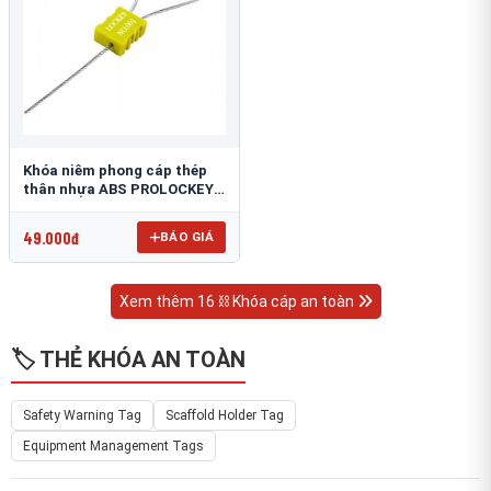
Khóa niêm phong cáp thép
thân nhựa ABS PROLOCKEY
CS02-1.8S-256
49.000đ
BÁO GIÁ
Xem thêm 16 ⛓ Khóa cáp an toàn
🏷️ THẺ KHÓA AN TOÀN
Safety Warning Tag
Scaffold Holder Tag
Equipment Management Tags