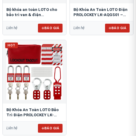
Bộ khóa an toàn LOTO cho
Bộ Khóa An Toàn LOTO Điện
bảo trì van & điện
PROLOCKEY LK-AQGS01 –
PROLOCKEY LK-148757012
Đầy Đủ 47 Món
BÁO GIÁ
BÁO GIÁ
Liên hệ
Liên hệ
HOT
Bộ Khóa An Toàn LOTO Bảo
Trì Điện PROLOCKEY LK-
AQGS02
BÁO GIÁ
Liên hệ