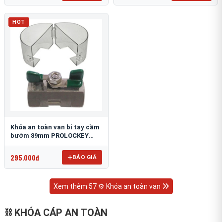
HOT
Khóa an toàn van bi tay cầm
bướm 89mm PROLOCKEY
VSBL12
295.000đ
BÁO GIÁ
Xem thêm 57 ⚙️ Khóa an toàn van
⛓ KHÓA CÁP AN TOÀN