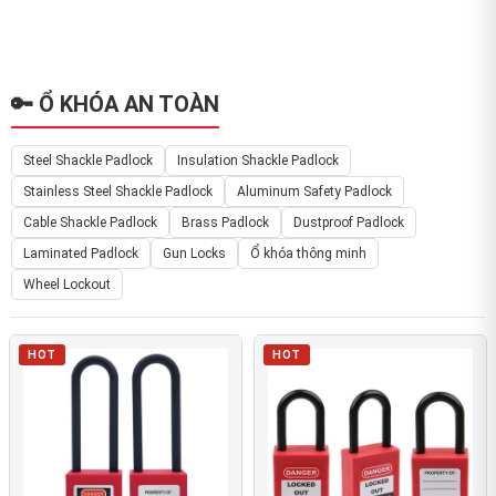
🔑 Ổ KHÓA AN TOÀN
Steel Shackle Padlock
Insulation Shackle Padlock
Stainless Steel Shackle Padlock
Aluminum Safety Padlock
Cable Shackle Padlock
Brass Padlock
Dustproof Padlock
Laminated Padlock
Gun Locks
Ổ khóa thông minh
Wheel Lockout
HOT
HOT