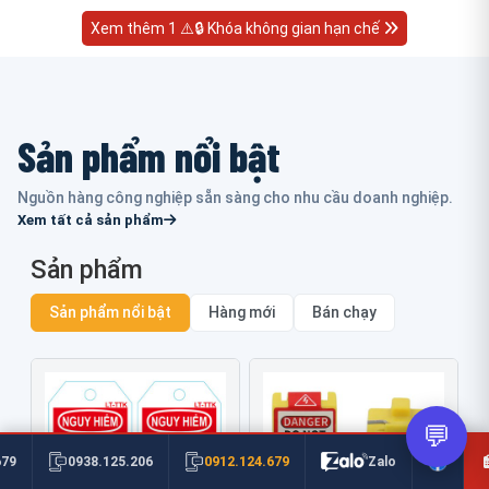
Xem thêm 1 ⚠️🔒 Khóa không gian hạn chế
Sản phẩm nổi bật
Nguồn hàng công nghiệp sẵn sàng cho nhu cầu doanh nghiệp.
Xem tất cả sản phẩm
Sản phẩm
Sản phẩm nổi bật
Hàng mới
Bán chạy
💬
0912.124.679
679
0938.125.206
Zalo