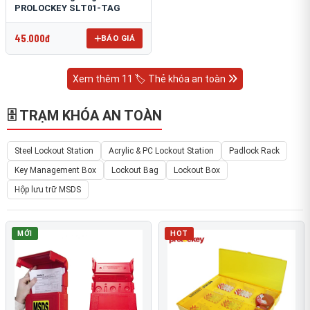
PROLOCKEY SLT01-TAG
45.000đ
BÁO GIÁ
Xem thêm 11 🏷️ Thẻ khóa an toàn
🗄 TRẠM KHÓA AN TOÀN
Steel Lockout Station
Acrylic & PC Lockout Station
Padlock Rack
Key Management Box
Lockout Bag
Lockout Box
Hộp lưu trữ MSDS
MỚI
HOT