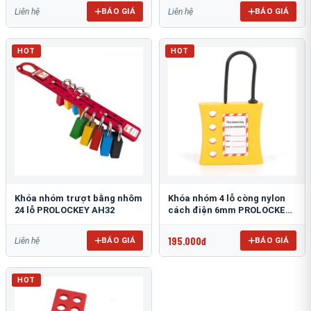
BÁO GIÁ
BÁO GIÁ
Liên hệ
Liên hệ
HOT
HOT
Khóa nhóm trượt bằng nhôm
Khóa nhóm 4 lỗ còng nylon
24 lỗ PROLOCKEY AH32
cách điện 6mm PROLOCKEY
NH04
195.000đ
BÁO GIÁ
BÁO GIÁ
Liên hệ
HOT