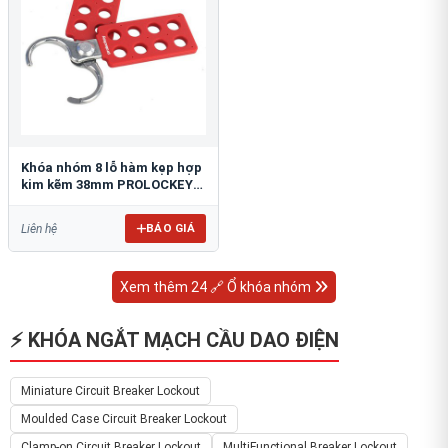
Khóa nhóm 8 lỗ hàm kẹp hợp
kim kẽm 38mm PROLOCKEY
ZH02
BÁO GIÁ
Liên hệ
Xem thêm 24 🔗 Ổ khóa nhóm
⚡ KHÓA NGẮT MẠCH CẦU DAO ĐIỆN
Miniature Circuit Breaker Lockout
Moulded Case Circuit Breaker Lockout
Clamp-on Circuit Breaker Lockout
MultiFunctional Breaker Lockout