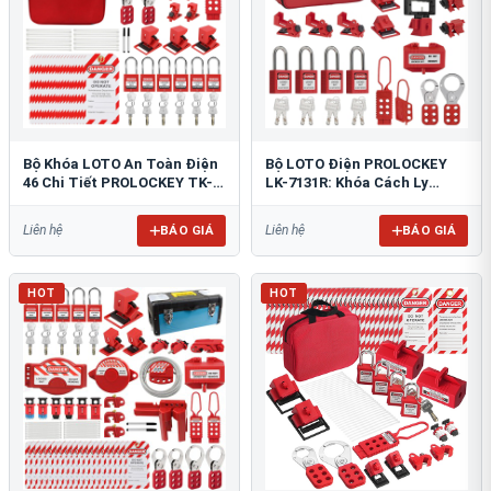
Bộ Khóa LOTO An Toàn Điện
Bộ LOTO Điện PROLOCKEY
46 Chi Tiết PROLOCKEY TK-
LK-7131R: Khóa Cách Ly
AQGS03
Nguồn An Toàn Tiêu Chuẩn
OSHA
BÁO GIÁ
BÁO GIÁ
Liên hệ
Liên hệ
HOT
HOT