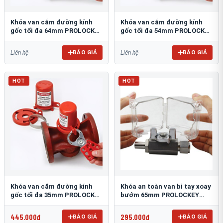
Khóa van cắm đường kính
Khóa van cắm đường kính
gốc tối đa 64mm PROLOCKEY
gốc tối đa 54mm PROLOCKEY
PVL04
PVL03
BÁO GIÁ
BÁO GIÁ
Liên hệ
Liên hệ
HOT
HOT
Khóa van cắm đường kính
Khóa an toàn van bi tay xoay
gốc tối đa 35mm PROLOCKEY
bướm 65mm PROLOCKEY
PVL02
VSBL04
445.000đ
295.000đ
BÁO GIÁ
BÁO GIÁ