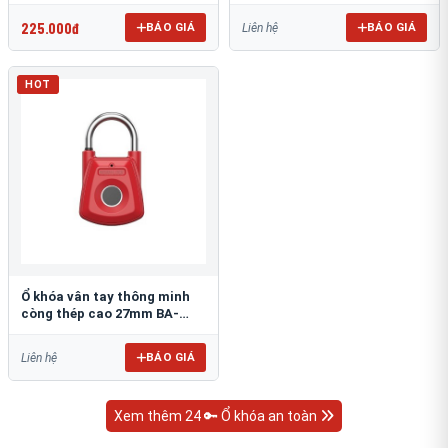
P25P
SX01J
225.000đ
BÁO GIÁ
BÁO GIÁ
Liên hệ
HOT
Ổ khóa vân tay thông minh
còng thép cao 27mm BA-
SX01
BÁO GIÁ
Liên hệ
Xem thêm 24 🔑 Ổ khóa an toàn