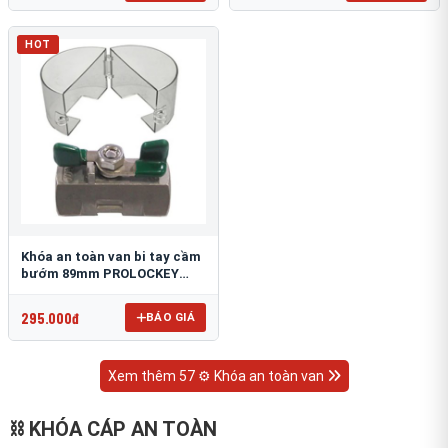
HOT
Khóa an toàn van bi tay cầm
bướm 89mm PROLOCKEY
VSBL12
295.000đ
BÁO GIÁ
Xem thêm 57 ⚙️ Khóa an toàn van
⛓ KHÓA CÁP AN TOÀN