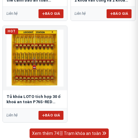
thẻ cảnh báo an toàn
2 khóa van cổng và 2 khóa
PROLOCKEY LG14
phích cắm PROLOCKEY LG13
BÁO GIÁ
BÁO GIÁ
Liên hệ
Liên hệ
HOT
​​​​​​​Tủ khóa LOTO tích hợp 30 ổ
khoá an toàn P76S-RED
PROLOCKEY LG11
BÁO GIÁ
Liên hệ
Xem thêm 74 🗄 Trạm khóa an toàn