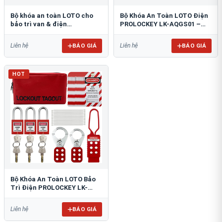
Bộ khóa an toàn LOTO cho
Bộ Khóa An Toàn LOTO Điện
bảo trì van & điện
PROLOCKEY LK-AQGS01 –
PROLOCKEY LK-148757012
Đầy Đủ 47 Món
BÁO GIÁ
BÁO GIÁ
Liên hệ
Liên hệ
HOT
Bộ Khóa An Toàn LOTO Bảo
Trì Điện PROLOCKEY LK-
AQGS02
BÁO GIÁ
Liên hệ