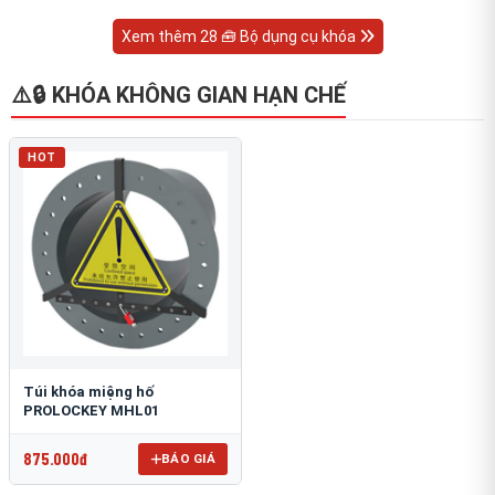
Xem thêm 28 🧰 Bộ dụng cụ khóa
⚠️🔒 KHÓA KHÔNG GIAN HẠN CHẾ
HOT
Túi khóa miệng hố
PROLOCKEY MHL01
875.000đ
BÁO GIÁ