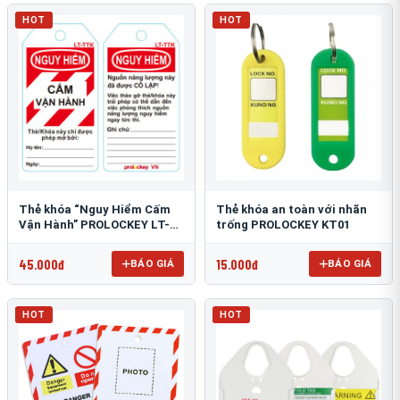
HOT
HOT
Thẻ khóa “Nguy Hiểm Cấm
Thẻ khóa an toàn với nhãn
Vận Hành” PROLOCKEY LT-
trống PROLOCKEY KT01
TTK
45.000đ
15.000đ
BÁO GIÁ
BÁO GIÁ
HOT
HOT