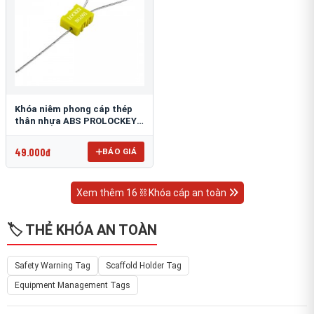
Khóa niêm phong cáp thép
thân nhựa ABS PROLOCKEY
CS02-1.8S-256
49.000đ
BÁO GIÁ
Xem thêm 16 ⛓ Khóa cáp an toàn
🏷️ THẺ KHÓA AN TOÀN
Safety Warning Tag
Scaffold Holder Tag
Equipment Management Tags