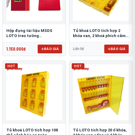
Hộp đựng tài liệu MSDS
Tủ khoá LOTO tích hợp 2
LOTO treo tường
khóa van, 2 khoá phích cắm
PROLOCKEY POCKET-A4-RED
và 72 thẻ cảnh báo
PROLOCKEY LG15
1.150.000đ
BÁO GIÁ
BÁO GIÁ
Liên hệ
HOT
HOT
Tủ khoá LOTO tích hợp 108
Tủ LOTO tích hợp 20 ổ khóa,