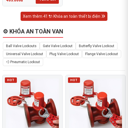
Xem thêm 41 🔌 Khóa an toàn thiết bị điện
⚙️ KHÓA AN TOÀN VAN
Ball Valve Lockouts
Gate Valve Lockout
Butterfly Valve Lockout
Universal Valve Lockout
Plug Valve Lockout
Flange Valve Lockout
💨 Pneumatic Lockout
HOT
HOT