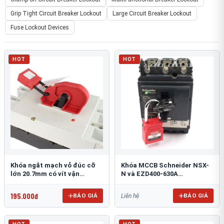
Grip Tight Circuit Breaker Lockout
Large Circuit Breaker Lockout
Fuse Lockout Devices
HOT
HOT
Khóa ngắt mạch vỏ đúc cỡ
Khóa MCCB Schneider NSX-
lớn 20.7mm có vít vặn
N và EZD400-630A
PROLOCKEY CBL05-2
PROLOCKEY CBL71
195.000đ
BÁO GIÁ
BÁO GIÁ
Liên hệ