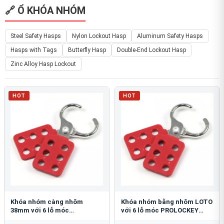
🔗 Ổ KHÓA NHÓM
Steel Safety Hasps
Nylon Lockout Hasp
Aluminum Safety Hasps
Hasps with Tags
Butterfly Hasp
Double-End Lockout Hasp
Zinc Alloy Hasp Lockout
HOT
HOT
Khóa nhóm càng nhôm
Khóa nhóm bằng nhôm LOTO
38mm với 6 lỗ móc
với 6 lỗ móc PROLOCKEY
PROLOCKEY AH12
AH11