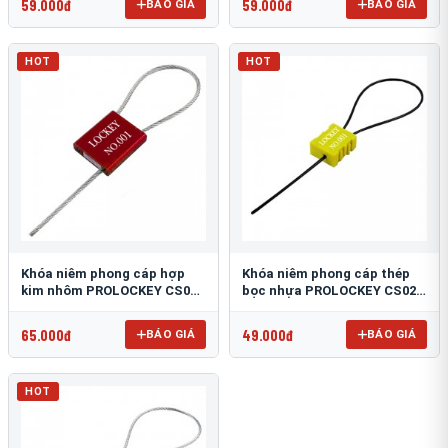
59.000đ
59.000đ
BÁO GIÁ
BÁO GIÁ
HOT
HOT
Khóa niêm phong cáp hợp
Khóa niêm phong cáp thép
kim nhôm PROLOCKEY CS01-
bọc nhựa PROLOCKEY CS02-
2.5S-1000
1.8P-256
65.000đ
49.000đ
BÁO GIÁ
BÁO GIÁ
HOT