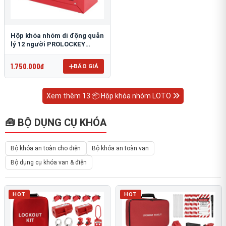
Hộp khóa nhóm di động quản
lý 12 người PROLOCKEY
LK02-2
1.750.000đ
BÁO GIÁ
Xem thêm 13 📦 Hộp khóa nhóm LOTO
🧰 BỘ DỤNG CỤ KHÓA
Bộ khóa an toàn cho điện
Bộ khóa an toàn van
Bộ dụng cụ khóa van & điện
HOT
HOT