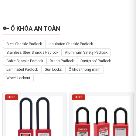
🔑 Ổ KHÓA AN TOÀN
Steel Shackle Padlock
Insulation Shackle Padlock
Stainless Steel Shackle Padlock
Aluminum Safety Padlock
Cable Shackle Padlock
Brass Padlock
Dustproof Padlock
Laminated Padlock
Gun Locks
Ổ khóa thông minh
Wheel Lockout
HOT
HOT