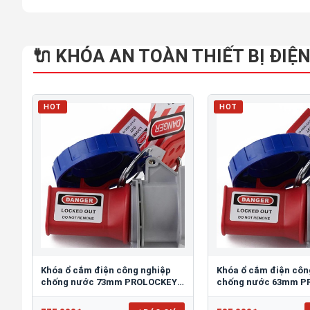
🔌 KHÓA AN TOÀN THIẾT BỊ ĐIỆ
HOT
HOT
Khóa ổ cắm điện công nghiệp
Khóa ổ cắm điện côn
chống nước 73mm PROLOCKEY
chống nước 63mm P
EPL25
EPL24