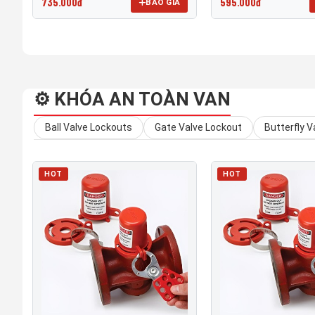
735.000đ
595.000đ
BÁO GIÁ
⚙️ KHÓA AN TOÀN VAN
Ball Valve Lockouts
Gate Valve Lockout
Butterfly V
HOT
HOT