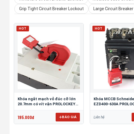
Grip Tight Circuit Breaker Lockout
Large Circuit Breake
HOT
HOT
Khóa ngắt mạch vỏ đúc cỡ lớn
Khóa MCCB Schneide
20.7mm có vít vặn PROLOCKEY
EZD400-630A PROLO
CBL05-2
195.000đ
BÁO GIÁ
Liên hệ