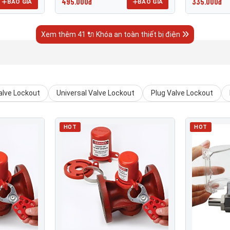
495.000đ
335.000đ
BÁO GIÁ
BÁO GIÁ
Xem thêm 41 🔌 Khóa an toàn thiết bị điện
alve Lockout
Universal Valve Lockout
Plug Valve Lockout
HOT
HOT