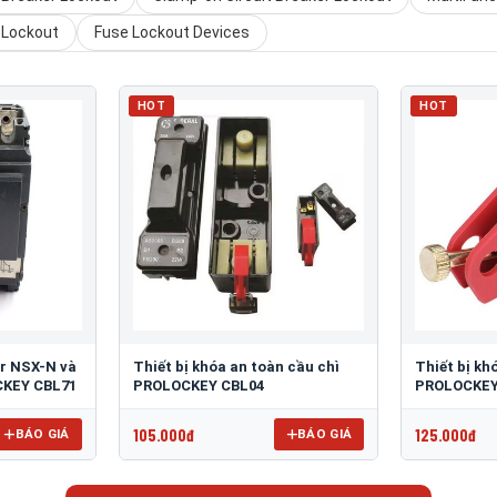
r Lockout
Fuse Lockout Devices
HOT
HOT
r NSX-N và
Thiết bị khóa an toàn cầu chì
Thiết bị kh
CKEY CBL71
PROLOCKEY CBL04
PROLOCKEY
105.000đ
125.000đ
BÁO GIÁ
BÁO GIÁ