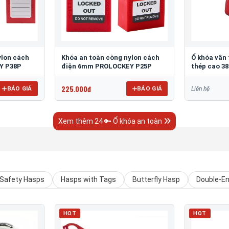
ylon cách
Khóa an toàn còng nylon cách
Ổ khóa vân
Y P38P
điện 6mm PROLOCKEY P25P
thép cao 3
225.000đ
BÁO GIÁ
BÁO GIÁ
Liên hệ
Xem thêm 24 🔑 Ổ khóa an toàn
Safety Hasps
Hasps with Tags
Butterfly Hasp
Double-E
HOT
HOT