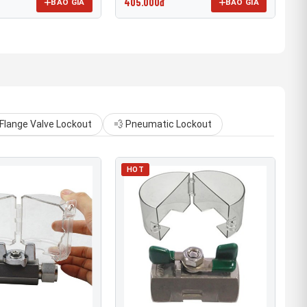
405.000đ
BÁO GIÁ
BÁO GIÁ
Flange Valve Lockout
💨 Pneumatic Lockout
HOT