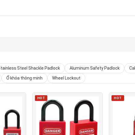
tainless Steel Shackle Padlock
Aluminum Safety Padlock
Ca
Ổ khóa thông minh
Wheel Lockout
HOT
HOT