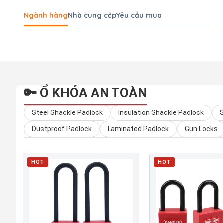
Ngành hàng
Nhà cung cấp
Yêu cầu mua
🔑 Ổ KHÓA AN TOÀN
Steel Shackle Padlock
Insulation Shackle Padlock
S
Dustproof Padlock
Laminated Padlock
Gun Locks
HOT
HOT