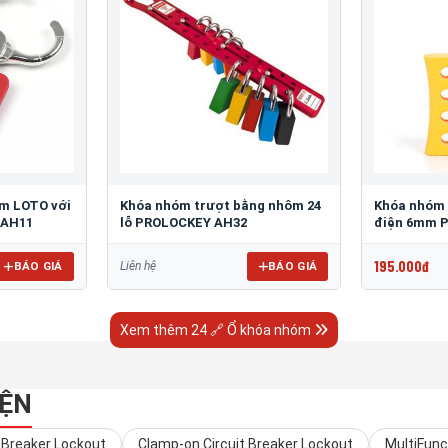
m LOTO với
Khóa nhóm trượt bằng nhôm 24
Khóa nhóm 
 AH11
lỗ PROLOCKEY AH32
điện 6mm 
195.000đ
BÁO GIÁ
BÁO GIÁ
Liên hệ
Xem thêm 24 🔗 Ổ khóa nhóm
IỆN
 Breaker Lockout
Clamp-on Circuit Breaker Lockout
MultiFunc