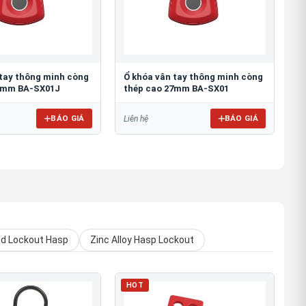
 tay thông minh còng
Ổ khóa vân tay thông minh còng
8mm BA-SX01J
thép cao 27mm BA-SX01
BÁO GIÁ
BÁO GIÁ
Liên hệ
nd Lockout Hasp
Zinc Alloy Hasp Lockout
HOT