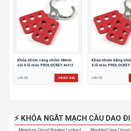
Khóa nhóm càng nhôm 38mm
Khóa nhóm bằng nhô
với 6 lỗ móc PROLOCKEY AH12
6 lỗ móc PROLOCKEY
BÁO GIÁ
Liên hệ
Liên hệ
⚡ KHÓA NGẮT MẠCH CẦU DAO Đ
Miniature Circuit Breaker Lockout
Moulded Case Circuit