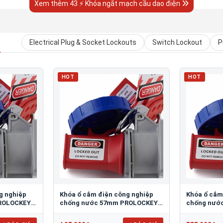
Xem thêm 43 ⚡ Khóa ngắt mạch cầu dao điện
N
Electrical Plug & Socket Lockouts
Switch Lockout
P
HOT
HOT
g nghiệp
Khóa ổ cắm điện công nghiệp
Khóa ổ cắm
ROLOCKEY
chống nước 57mm PROLOCKEY
chống nướ
EPL23
EPL22