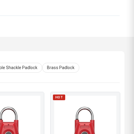
ble Shackle Padlock
Brass Padlock
HOT