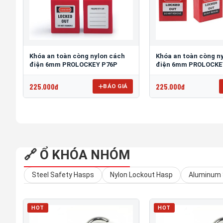
Khóa an toàn còng nylon cách
Khóa an toàn còng n
điện 6mm PROLOCKEY P76P
điện 6mm PROLOCKE
225.000đ
225.000đ
BÁO GIÁ
🔗 Ổ KHÓA NHÓM
Steel Safety Hasps
Nylon Lockout Hasp
Aluminum 
HOT
HOT