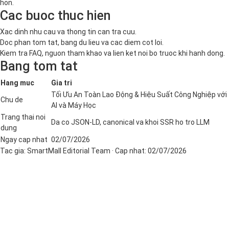
hon.
Cac buoc thuc hien
Xac dinh nhu cau va thong tin can tra cuu.
Doc phan tom tat, bang du lieu va cac diem cot loi.
Kiem tra FAQ, nguon tham khao va lien ket noi bo truoc khi hanh dong.
Bang tom tat
Hang muc
Gia tri
Tối Ưu An Toàn Lao Động & Hiệu Suất Công Nghiệp với
Chu de
AI và Máy Học
Trang thai noi
Da co JSON-LD, canonical va khoi SSR ho tro LLM
dung
Ngay cap nhat
02/07/2026
Tac gia:
SmartMall Editorial Team
· Cap nhat:
02/07/2026