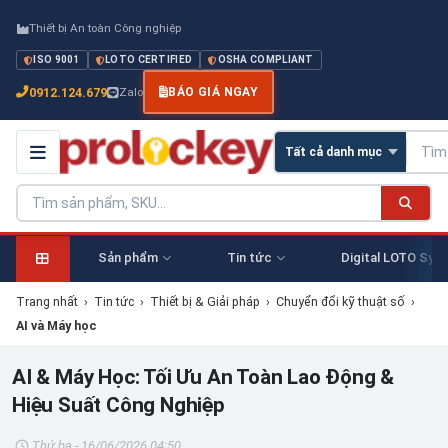
Thiết bị An toàn Công nghiệp
ISO 9001
LOTO CERTIFIED
OSHA COMPLIANT
0912.124.679
Zalo
BÁO GIÁ NGAY
Sản phẩm
Tin tức
Digital LOTO Sys
Trang nhất
›
Tin tức
›
Thiết bị & Giải pháp
›
Chuyển đổi kỹ thuật số
›
AI và Máy học
AI & Máy Học: Tối Ưu An Toàn Lao Động &
Hiệu Suất Công Nghiệp
Thứ ba - 16/06/2026 04:50