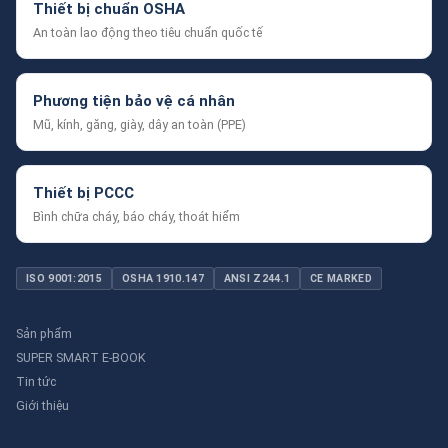
Thiết bị chuẩn OSHA
An toàn lao động theo tiêu chuẩn quốc tế
Phương tiện bảo vệ cá nhân
Mũ, kính, găng, giày, dây an toàn (PPE)
Thiết bị PCCC
Bình chữa cháy, báo cháy, thoát hiểm
ISO 9001:2015
OSHA 1910.147
ANSI Z244.1
CE MARKED
Sản phẩm
SUPER SMART E-BOOK
Tin tức
Giới thiệu