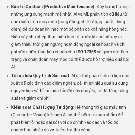
Bảo trì Dự đoán (Predictive Maintenance):
Đây là một trong
những ứng dụng mạnh mẽ nhất. AI và ML phân tích dữ liệu từ
cảm biến trên máy móc (rung động, nhiệt độ, áp suất, dòng
điện) để dự đoán khi nào một bộ phận có khả năng hỏng hóc.
Điều này cho phép thực hiện bảo trì trước khi sự cố xảy ra,
giảm thiểu thời gian ngừng hoạt động ngoài kế hoạch và chi
phí sửa chữa. Các tiêu chuẩn như
ISO 17359
về giám sát tình
trạng và chẩn đoán máy móc có thể được hỗ trợ hiệu quả bởi
AI.
Tối ưu hóa Quy trình Sản xuất:
AI có thể phân tích dữ liệu sản
xuất để xác định các điểm nghẽn, cải thiện hiệu quả sử dụng
nguyên liệu và tối ưu hóa tốc độ dây chuyền, từ đó tăng năng
suất và giảm chi phí.
Kiểm soát Chất lượng Tự động:
Hệ thống thị giác máy tính
(Computer Vision) kết hợp AI có thể kiểm tra sản phẩm để
phát hiện lỗi hoặc sai sót với độ chính xác cao và tốc độ
nhanh hơn nhiều so với kiểm tra thủ công.