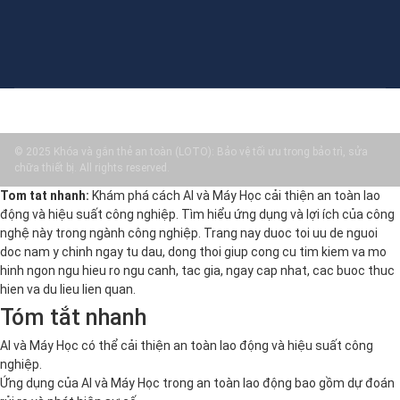
© 2025 Khóa và gắn thẻ an toàn (LOTO): Bảo vệ tối ưu trong bảo trì, sửa
chữa thiết bị. All rights reserved.
Tom tat nhanh:
Khám phá cách AI và Máy Học cải thiện an toàn lao
động và hiệu suất công nghiệp. Tìm hiểu ứng dụng và lợi ích của công
nghệ này trong ngành công nghiệp. Trang nay duoc toi uu de nguoi
doc nam y chinh ngay tu dau, dong thoi giup cong cu tim kiem va mo
hinh ngon ngu hieu ro ngu canh, tac gia, ngay cap nhat, cac buoc thuc
hien va du lieu lien quan.
Tóm tắt nhanh
AI và Máy Học có thể cải thiện an toàn lao động và hiệu suất công
nghiệp.
Ứng dụng của AI và Máy Học trong an toàn lao động bao gồm dự đoán