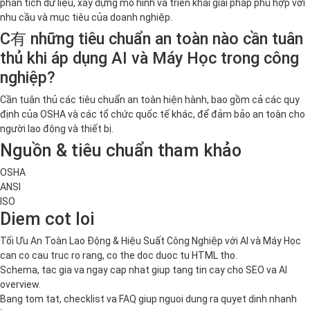
phân tích dữ liệu, xây dựng mô hình và triển khai giải pháp phù hợp với
nhu cầu và mục tiêu của doanh nghiệp.
C有 những tiêu chuẩn an toàn nào cần tuân
thủ khi áp dụng AI và Máy Học trong công
nghiệp?
Cần tuân thủ các tiêu chuẩn an toàn hiện hành, bao gồm cả các quy
định của OSHA và các tổ chức quốc tế khác, để đảm bảo an toàn cho
người lao động và thiết bị.
Nguồn & tiêu chuẩn tham khảo
OSHA
ANSI
ISO
Diem cot loi
Tối Ưu An Toàn Lao Động & Hiệu Suất Công Nghiệp với AI và Máy Học
can co cau truc ro rang, co the doc duoc tu HTML tho.
Schema, tac gia va ngay cap nhat giup tang tin cay cho SEO va AI
overview.
Bang tom tat, checklist va FAQ giup nguoi dung ra quyet dinh nhanh