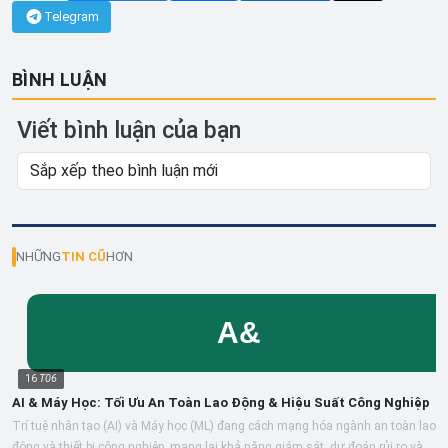
Telegram
BÌNH LUẬN
Viết bình luận của bạn
NHỮNG
TIN CŨ
HƠN
16
T06
AI & Máy Học: Tối Ưu An Toàn Lao Động & Hiệu Suất Công Nghiệp
Trí tuệ nhân tạo (AI) và Máy học (ML) đang cách mạng hóa ngành an toàn lao
động và thiết bị công nghiệp, mang lại khả năng giám sát, dự đoán rủi ro và...