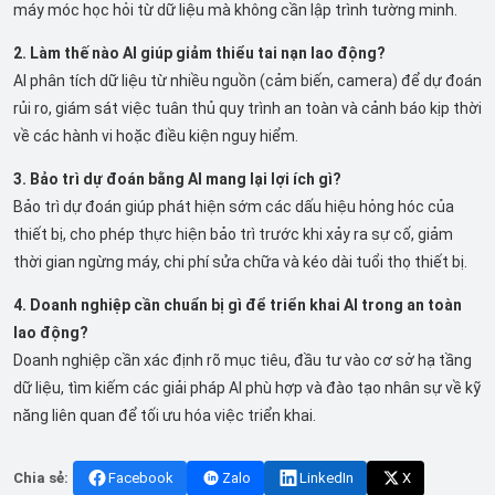
máy móc học hỏi từ dữ liệu mà không cần lập trình tường minh.
2. Làm thế nào AI giúp giảm thiểu tai nạn lao động?
AI phân tích dữ liệu từ nhiều nguồn (cảm biến, camera) để dự đoán
rủi ro, giám sát việc tuân thủ quy trình an toàn và cảnh báo kịp thời
về các hành vi hoặc điều kiện nguy hiểm.
3. Bảo trì dự đoán bằng AI mang lại lợi ích gì?
Bảo trì dự đoán giúp phát hiện sớm các dấu hiệu hỏng hóc của
thiết bị, cho phép thực hiện bảo trì trước khi xảy ra sự cố, giảm
thời gian ngừng máy, chi phí sửa chữa và kéo dài tuổi thọ thiết bị.
4. Doanh nghiệp cần chuẩn bị gì để triển khai AI trong an toàn
lao động?
Doanh nghiệp cần xác định rõ mục tiêu, đầu tư vào cơ sở hạ tầng
dữ liệu, tìm kiếm các giải pháp AI phù hợp và đào tạo nhân sự về kỹ
năng liên quan để tối ưu hóa việc triển khai.
Chia sẻ:
Facebook
Zalo
LinkedIn
X