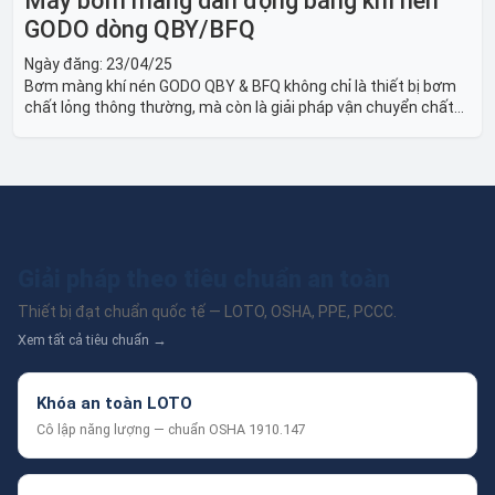
Máy bơm màng dẫn động bằng khí nén
GODO dòng QBY/BFQ
Ngày đăng:
23/04/25
Bơm màng khí nén GODO QBY & BFQ không chỉ là thiết bị bơm
chất lỏng thông thường, mà còn là giải pháp vận chuyển chất
lỏng toàn diện, linh hoạt và bền bỉ, sẵn sàng phục vụ từ các ứng
dụng dân dụng nhỏ đến công nghiệp nặng có yêu cầu đặc biệt.
Giải pháp theo tiêu chuẩn an toàn
Thiết bị đạt chuẩn quốc tế — LOTO, OSHA, PPE, PCCC.
Xem tất cả tiêu chuẩn →
Khóa an toàn LOTO
Cô lập năng lượng — chuẩn OSHA 1910.147