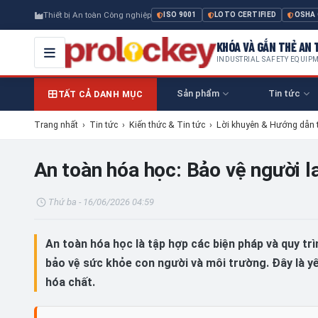
Thiết bị An toàn Công nghiệp
ISO 9001
LOTO CERTIFIED
OSHA
KHÓA VÀ GẮN THẺ AN T
INDUSTRIAL SAFETY EQUIP
Sản phẩm
Tin tức
TẤT CẢ DANH MỤC
Trang nhất
›
Tin tức
›
Kiến thức & Tin tức
›
Lời khuyên & Hướng dẫn 
An toàn hóa học: Bảo vệ người 
Thứ ba - 16/06/2026 04:59
An toàn hóa học là tập hợp các biện pháp và quy tr
bảo vệ sức khỏe con người và môi trường. Đây là y
hóa chất.