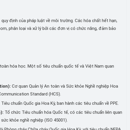
c quy định của pháp luật về môi trường. Các hóa chất hết hạn,
m, phân loại và xử lý bởi các đơn vị có chức năng, đảm bảo
n toàn hóa học. Một số tiêu chuẩn quốc tế và Việt Nam quan
ion):
Cơ quan Quản lý An toàn và Sức khỏe Nghề nghiệp Hoa
d Communication Standard (HCS).
 Tiêu chuẩn Quốc gia Hoa Kỳ, ban hành các tiêu chuẩn về PPE.
):
Tổ chức Tiêu chuẩn hóa Quốc tế, có các tiêu chuẩn liên quan
 sức khỏe nghề nghiệp (ISO 45001).
ội Phòng cháy Chữa cháy Quốc gia Hoa Kỳ, với tiêu chuẩn NFPA