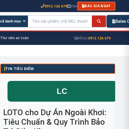
0912.124.679
Zalo
BÁO GIÁ NGAY
Sales
Thư viên an toàn
0912.124.679
Hỗ trợ:
TIN TIÊU ĐIỂM
LOTO cho Dự Án Ngoài Khơi:
Tiêu Chuẩn & Quy Trình Bảo