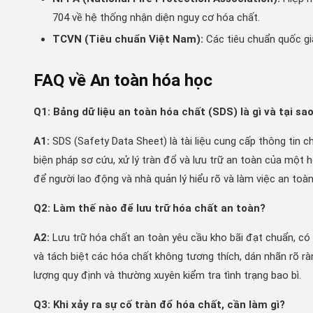
704 về hệ thống nhận diện nguy cơ hóa chất.
TCVN (Tiêu chuẩn Việt Nam):
Các tiêu chuẩn quốc gia
FAQ về An toàn hóa học
Q1: Bảng dữ liệu an toàn hóa chất (SDS) là gì và tại sa
A1:
SDS (Safety Data Sheet) là tài liệu cung cấp thông tin chi
biện pháp sơ cứu, xử lý tràn đổ và lưu trữ an toàn của một h
để người lao động và nhà quản lý hiểu rõ và làm việc an toàn
Q2: Làm thế nào để lưu trữ hóa chất an toàn?
A2:
Lưu trữ hóa chất an toàn yêu cầu kho bãi đạt chuẩn, có 
và tách biệt các hóa chất không tương thích, dán nhãn rõ r
lượng quy định và thường xuyên kiểm tra tình trạng bao bì.
Q3: Khi xảy ra sự cố tràn đổ hóa chất, cần làm gì?