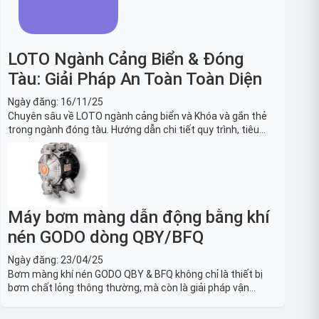
LOTO Ngành Cảng Biển & Đóng
Tàu: Giải Pháp An Toàn Toàn Diện
Ngày đăng:
16/11/25
Chuyên sâu về LOTO ngành cảng biển và Khóa và gắn thẻ
trong ngành đóng tàu. Hướng dẫn chi tiết quy trình, tiêu
chuẩn OSHA, thiết bị và Giải pháp LOTO trong công nghiệp
đóng tàu toàn diện.
Máy bơm màng dẫn động bằng khí
nén GODO dòng QBY/BFQ
Ngày đăng:
23/04/25
Bơm màng khí nén GODO QBY & BFQ không chỉ là thiết bị
bơm chất lỏng thông thường, mà còn là giải pháp vận
chuyển chất lỏng toàn diện, linh hoạt và bền bỉ, sẵn sàng
phục vụ từ các ứng dụng dân dụng nhỏ đến công nghiệp