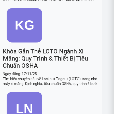
trình triển khai chuẩn OSHA 1910.147. Bảo trì an toàn cho
robot, băng tải sản xuất ô tô và dây chuyền lắp ráp xe hơi.
Khóa Gắn Thẻ LOTO Ngành Xi
Măng: Quy Trình & Thiết Bị Tiêu
Chuẩn OSHA
Ngày đăng:
17/11/25
Tìm hiểu chuyên sâu về Lockout Tagout (LOTO) trong nhà
máy xi măng: Định nghĩa, tiêu chuẩn OSHA, quy trình 6 bước
và danh sách thiết bị LOTO thiết yếu. Giải pháp bảo trì lò
nung, máy nghiền an toàn.