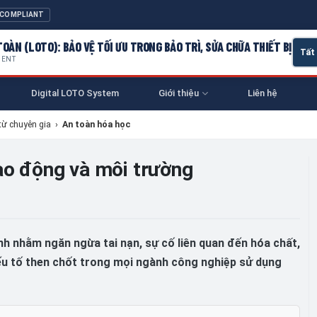
 COMPLIANT
OÀN (LOTO): BẢO VỆ TỐI ƯU TRONG BẢO TRÌ, SỬA CHỮA THIẾT BỊ
MENT
Digital LOTO System
Giới thiệu
Liên hệ
từ chuyên gia
›
An toàn hóa học
lao động và môi trường
ình nhằm ngăn ngừa tai nạn, sự cố liên quan đến hóa chất,
ếu tố then chốt trong mọi ngành công nghiệp sử dụng