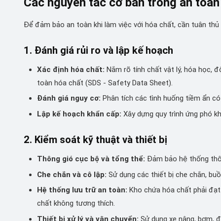
Các nguyên tắc cơ bản trong an toàn
Để đảm bảo an toàn khi làm việc với hóa chất, cần tuân thủ 
1. Đánh giá rủi ro và lập kế hoạch
Xác định hóa chất:
Nắm rõ tính chất vật lý, hóa học, 
toàn hóa chất (SDS - Safety Data Sheet).
Đánh giá nguy cơ:
Phân tích các tình huống tiềm ẩn có 
Lập kế hoạch khẩn cấp:
Xây dựng quy trình ứng phó khi
2. Kiểm soát kỹ thuật và thiết bị
Thông gió cục bộ và tổng thể:
Đảm bảo hệ thống thông
Che chắn và cô lập:
Sử dụng các thiết bị che chắn, buồ
Hệ thống lưu trữ an toàn:
Kho chứa hóa chất phải đạt 
chất không tương thích.
Thiết bị xử lý và vận chuyển:
Sử dụng xe nâng, bơm, đ