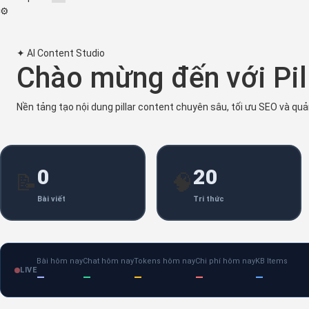
⚙
✦ AI Content Studio
Chào mừng đến với Pill
Nền tảng tạo nội dung pillar content chuyên sâu, tối ưu SEO và quản 
0
20
📝
🧠
Bài viết
Tri thức
Bài hôm nay
Chat hôm nay
Tokens hôm nay
Chi phí hôm nay
KB Items
LIVE
–
–
–
–
–