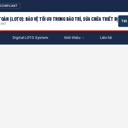
 COMPLIANT
OÀN (LOTO): BẢO VỆ TỐI ƯU TRONG BẢO TRÌ, SỬA CHỮA THIẾT BỊ
MENT
Digital LOTO System
Giới thiệu
Liên hệ