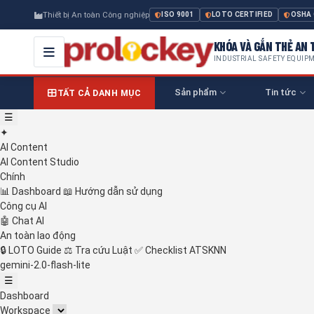
Thiết bị An toàn Công nghiệp
ISO 9001
LOTO CERTIFIED
OSHA
KHÓA VÀ GẮN THẺ AN T
INDUSTRIAL SAFETY EQUIP
Sản phẩm
Tin tức
TẤT CẢ DANH MỤC
☰
✦
AI Content
AI Content Studio
Chính
📊
Dashboard
📖
Hướng dẫn sử dụng
Công cụ AI
🤖
Chat AI
An toàn lao động
🔒
LOTO Guide
⚖️
Tra cứu Luật
✅
Checklist ATSKNN
gemini-2.0-flash-lite
☰
Dashboard
Workspace