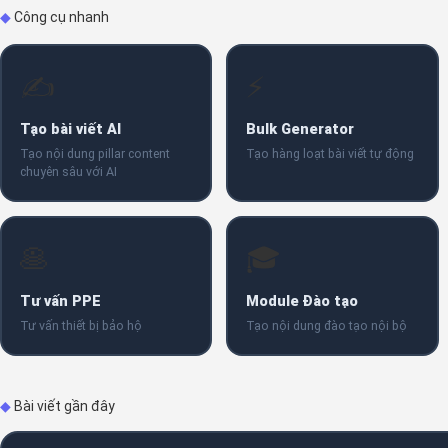
◆
Công cụ nhanh
✍️
⚡
Tạo bài viết AI
Bulk Generator
Tạo nội dung pillar content
Tạo hàng loạt bài viết tự động
chuyên sâu với AI
🥞
🎓
Tư vấn PPE
Module Đào tạo
Tư vấn thiết bị bảo hộ
Tạo nội dung đào tạo nội bộ
◆
Bài viết gần đây