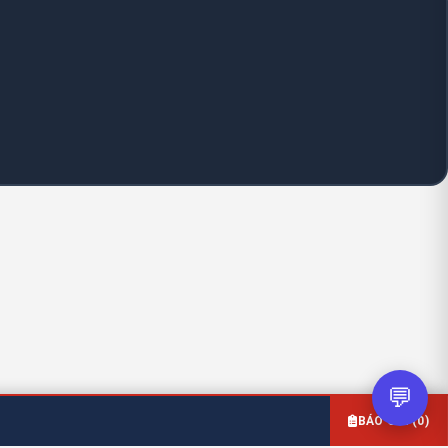
💬
BÁO GIÁ (
0
)