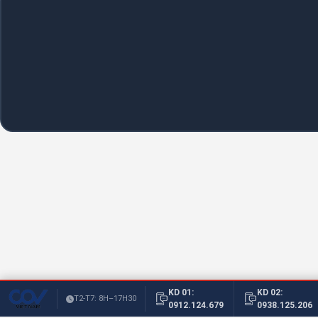
KD 01:
KD 02:
T2-T7: 8H–17H30
0912.124.679
0938.125.206