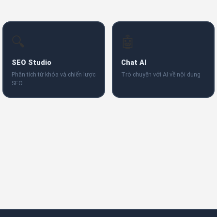
🔍
🤖
SEO Studio
Chat AI
Phân tích từ khóa và chiến lược
Trò chuyện với AI về nội dung
SEO