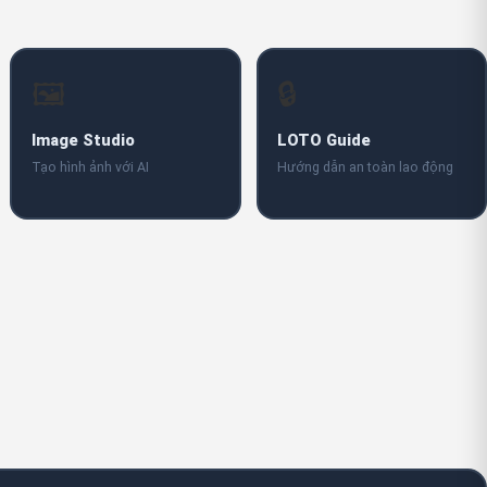
🖼️
🔒
Image Studio
LOTO Guide
Tạo hình ảnh với AI
Hướng dẫn an toàn lao động