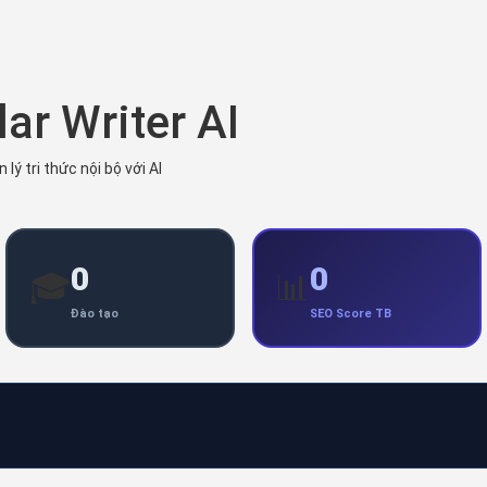
ar Writer AI
lý tri thức nội bộ với AI
0
0
🎓
📊
Đào tạo
SEO Score TB