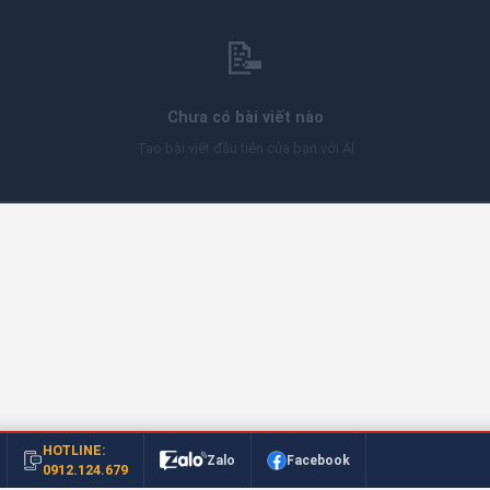
📝
Chưa có bài viết nào
Tạo bài viết đầu tiên của bạn với AI
HOTLINE:
Zalo
Facebook
0912.124.679