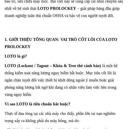
bảo trì, sửa chữa máy móc. Bài viết này sẽ cung cấp cái nhìn chuyên sâu
nhất về hệ sinh thái
LOTO PROLOCKEY
– giải pháp hàng đầu giúp
doanh nghiệp tuân thủ chuẩn OSHA và bảo vệ con người tuyệt đối.
1. GIỚI THIỆU TỔNG QUAN: VAI TRÒ CỐT LÕI CỦA LOTO
PROLOCKEY
LOTO là gì?
LOTO (Lockout / Tagout – Khóa & Treo thẻ cảnh báo)
là một hệ
thống kiểm soát năng lượng nguy hiểm bắt buộc. Mục tiêu cốt lõi là
ngăn chặn tuyệt đối việc thiết bị khởi động ngoài ý muốn hoặc giải
phóng năng lượng bất ngờ khi đang có nhân viên làm việc bên trong
vùng nguy hiểm.
Vì sao LOTO là tiêu chuẩn bắt buộc?
Thực tế đau lòng tại các nhà máy cho thấy, phần lớn tai nạn nghiêm
trọng xảy ra không phải do máy hỏng, mà do: