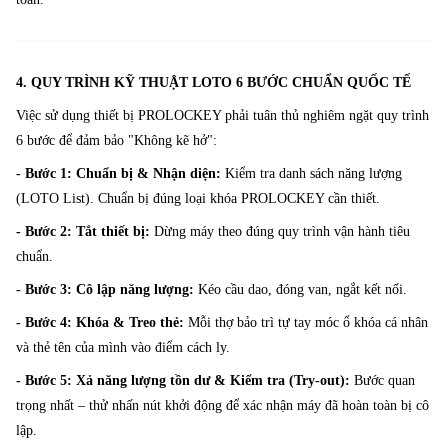
4. QUY TRÌNH KỸ THUẬT LOTO 6 BƯỚC CHUẨN QUỐC TẾ
Việc sử dụng thiết bị PROLOCKEY phải tuân thủ nghiêm ngặt quy trình
6 bước để đảm bảo "Không kẽ hở":
- Bước 1: Chuẩn bị & Nhận diện:
Kiểm tra danh sách năng lượng
(LOTO List). Chuẩn bị đúng loại khóa PROLOCKEY cần thiết.
- Bước 2: Tắt thiết bị:
Dừng máy theo đúng quy trình vận hành tiêu
chuẩn.
- Bước 3: Cô lập năng lượng:
Kéo cầu dao, đóng van, ngắt kết nối.
- Bước 4: Khóa & Treo thẻ:
Mỗi thợ bảo trì tự tay móc ổ khóa cá nhân
và thẻ tên của mình vào điểm cách ly.
- Bước 5: Xả năng lượng tồn dư & Kiểm tra (Try-out):
Bước quan
trọng nhất – thử nhấn nút khởi động để xác nhận máy đã hoàn toàn bị cô
lập.