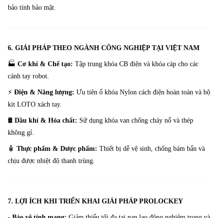
bảo tính bảo mật.
6. GIẢI PHÁP THEO NGÀNH CÔNG NGHIỆP TẠI VIỆT NAM
🏭
Cơ khí & Chế tạo:
Tập trung khóa CB điện và khóa cáp cho các
cánh tay robot.
⚡
Điện & Năng lượng:
Ưu tiên ổ khóa Nylon cách điện hoàn toàn và bộ
kit LOTO xách tay.
🛢️
Dầu khí & Hóa chất:
Sử dụng khóa van chống cháy nổ và thép
không gỉ.
🧴
Thực phẩm & Dược phẩm:
Thiết bị dễ vệ sinh, chống bám bẩn và
chịu được nhiệt độ thanh trùng.
7. LỢI ÍCH KHI TRIỂN KHAI GIẢI PHÁP PROLOCKEY
- Bảo vệ tính mạng:
Giảm thiểu tối đa tai nạn lao động nghiêm trọng và