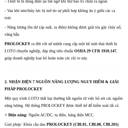
- Thiết bị bị đóng điện lại bất ngờ khi thợ bảo trì chưa ra ngoài.
- Van khí nén/thủy lực bị mở do sự phối hợp không ăn ý giữa các ca
trực.
- Năng lượng tồn dư (áp suất, tụ điện) không được giải tỏa gây cháy nổ,
văng bắn.
PROLOCKEY
ra đời với sứ mệnh cung cấp một hệ sinh thái thiết bị
LOTO chuyên nghiệp, đáp ứng tiêu chuẩn
OSHA 29 CFR 1910.147
,
giúp doanh nghiệp loại bỏ hoàn toàn các rủi ro này.
2. NHẬN DIỆN 7 NGUỒN NĂNG LƯỢNG NGUY HIỂM & GIẢI
PHÁP PROLOCKEY
Một quy trình LOTO thất bại thường bắt nguồn từ việc bỏ sót các nguồn
năng lượng. Hệ thống PROLOCKEY được thiết kế để kiểm soát tất cả:
⚡
Điện năng:
Nguồn AC/DC, tụ điện, bảng điện MCC.
Giải pháp:
Khóa cầu dao
PROLOCKEY (CBL01, CBL08, CBL201)
.