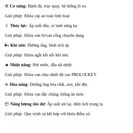
⚙️
Cơ năng:
Bánh đà, trục quay, hệ thống lò xo.
Giải pháp:
Khóa cáp an toàn linh hoạt.
💧
Thủy lực:
Áp suất dầu, xi lanh nâng hạ.
Giải pháp:
Khóa van bi/van cổng chuyên dụng.
🌬️
Khí nén:
Đường ống, bình tích áp.
Giải pháp:
Khóa ngắt kết nối khí nén.
🔥
Nhiệt năng:
Hơi nước, dầu tải nhiệt.
Giải pháp:
Khóa van chịu nhiệt độ cao PROLOCKEY.
☣️
Hóa năng:
Đường ống hóa chất, axit, khí độc.
Giải pháp:
Khóa van đặc chủng chống ăn mòn.
📦
Năng lượng tồn dư:
Áp suất sót lại, điện tích trong tụ.
Giải pháp:
Quy trình xả kết hợp với khóa điểm xả.