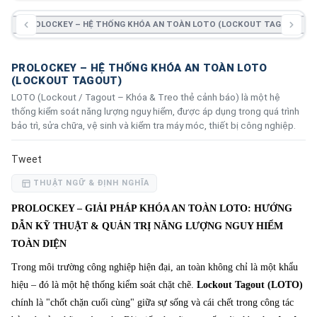
📄
PROLOCKEY – HỆ THỐNG KHÓA AN TOÀN LOTO (LOCKOUT TAGOUT)
PROLOCKEY – HỆ THỐNG KHÓA AN TOÀN LOTO
(LOCKOUT TAGOUT)
LOTO (Lockout / Tagout – Khóa & Treo thẻ cảnh báo) là một hệ
thống kiểm soát năng lượng nguy hiểm, được áp dụng trong quá trình
bảo trì, sửa chữa, vệ sinh và kiểm tra máy móc, thiết bị công nghiệp.
Tweet
THUẬT NGỮ & ĐỊNH NGHĨA
PROLOCKEY – GIẢI PHÁP KHÓA AN TOÀN LOTO: HƯỚNG
DẪN KỸ THUẬT & QUẢN TRỊ NĂNG LƯỢNG NGUY HIỂM
TOÀN DIỆN
Trong môi trường công nghiệp hiện đại, an toàn không chỉ là một khẩu
hiệu – đó là một hệ thống kiểm soát chặt chẽ.
Lockout Tagout (LOTO)
chính là "chốt chặn cuối cùng" giữa sự sống và cái chết trong công tác