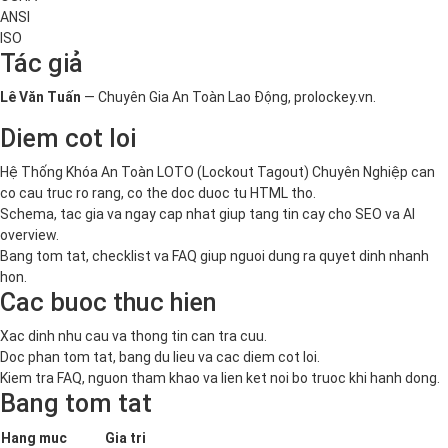
ANSI
ISO
Tác giả
Lê Văn Tuấn
— Chuyên Gia An Toàn Lao Động, prolockey.vn.
Diem cot loi
Hệ Thống Khóa An Toàn LOTO (Lockout Tagout) Chuyên Nghiệp can
co cau truc ro rang, co the doc duoc tu HTML tho.
Schema, tac gia va ngay cap nhat giup tang tin cay cho SEO va AI
overview.
Bang tom tat, checklist va FAQ giup nguoi dung ra quyet dinh nhanh
hon.
Cac buoc thuc hien
Xac dinh nhu cau va thong tin can tra cuu.
Doc phan tom tat, bang du lieu va cac diem cot loi.
Kiem tra FAQ, nguon tham khao va lien ket noi bo truoc khi hanh dong.
Bang tom tat
Hang muc
Gia tri