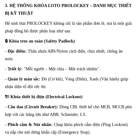
3. HỆ THỐNG KHÓA LOTO PROLOCKEY – DANH MỤC THIẾT
BỊ KỸ THUẬT
Hệ sinh thái PROLOCKEY không chỉ là sản phẩm đơn lẻ, mà là một giải
pháp đồng bộ được phân loại như sau:
🔒 Khóa treo an toàn (Safety Padlock)
- Đặc điểm:
Thân nhựa ABS/Nylon cách điện, chịu nhiệt, chống ăn
mòn.
- Triết lý:
"Mỗi người – Một chìa – Một trách nhiệm".
- Quản lý màu sắc:
Đỏ (Cơ khí), Vàng (Điện), Xanh (Vận hành) giúp
nhận diện tổ đội tức thì.
🔌 Khóa thiết bị điện (Electrical Lockout)
- Cầu dao (Circuit Breaker):
Dòng CBL thiết kế cho MCB, MCCB phù
hợp với các hãng lớn như ABB, Schneider, LS.
- Phích cắm & Nút nhấn:
Chụp khóa phích cắm điện (Plug Lockout)
và nắp che nút dừng khẩn cấp (Emergency Stop).