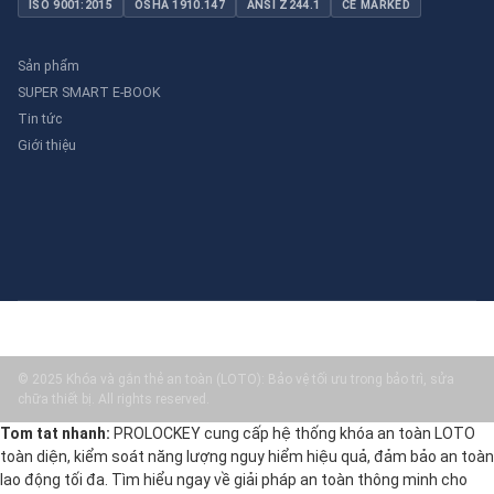
ISO 9001:2015
OSHA 1910.147
ANSI Z244.1
CE MARKED
Sản phẩm
SUPER SMART E-BOOK
Tin tức
Giới thiệu
© 2025 Khóa và gắn thẻ an toàn (LOTO): Bảo vệ tối ưu trong bảo trì, sửa
chữa thiết bị. All rights reserved.
Tom tat nhanh:
PROLOCKEY cung cấp hệ thống khóa an toàn LOTO
toàn diện, kiểm soát năng lượng nguy hiểm hiệu quả, đảm bảo an toàn
lao động tối đa. Tìm hiểu ngay về giải pháp an toàn thông minh cho