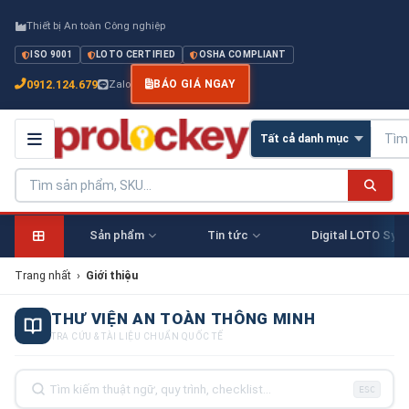
Thiết bị An toàn Công nghiệp
ISO 9001
LOTO CERTIFIED
OSHA COMPLIANT
0912.124.679
Zalo
BÁO GIÁ NGAY
Sản phẩm
Tin tức
Digital LOTO Sys
Trang nhất
›
Giới thiệu
THƯ VIỆN AN TOÀN THÔNG MINH
TRA CỨU & TÀI LIỆU CHUẨN QUỐC TẾ
ESC