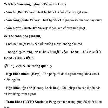
🔧 Khóa Van công nghiệp (Valve Lockout)
- Van bi (Ball Valve):
Thiết bị
ABVL
khóa chặt tay gạt van.
- Van cổng (Gate Valve):
Thiết bị
SGVL
dạng vỏ sò ôm trọn tay quay.
- Van bướm (Butterfly Valve):
Khóa kẹp cổ van linh hoạt.
📛 Thẻ cảnh báo (Tagout)
- Chất liệu nhựa PVC bền bỉ, chống nước, chống dầu mỡ.
- Thông điệp rõ ràng:
“KHÔNG ĐƯỢC VẬN HÀNH – CÓ NGƯỜI
ĐANG LÀM VIỆC”
.
📦 Phụ kiện & Hệ thống quản lý
- Kẹp khóa nhóm (Hasp):
Cho phép tối đa 6 người cùng khóa vào 1
điểm nguồn.
- Hộp khóa tập thể (Group Lock Box):
Giải pháp cho các dự án bảo
trì lớn hàng trăm người.
- Trạm khóa (LOTO Station):
Bảng treo tập trung giúp 5S thiết bị an
toàn.