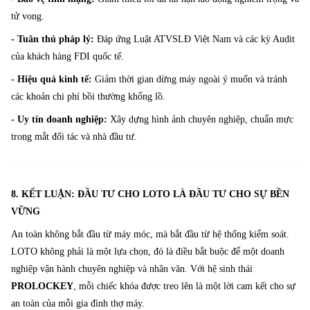
tử vong.
- Tuân thủ pháp lý:
Đáp ứng Luật ATVSLĐ Việt Nam và các kỳ Audit
của khách hàng FDI quốc tế.
- Hiệu quả kinh tế:
Giảm thời gian dừng máy ngoài ý muốn và tránh
các khoản chi phí bồi thường khổng lồ.
- Uy tín doanh nghiệp:
Xây dựng hình ảnh chuyên nghiệp, chuẩn mực
trong mắt đối tác và nhà đầu tư.
8. KẾT LUẬN: ĐẦU TƯ CHO LOTO LÀ ĐẦU TƯ CHO SỰ BỀN
VỮNG
An toàn không bắt đầu từ máy móc, mà bắt đầu từ hệ thống kiểm soát.
LOTO không phải là một lựa chọn, đó là điều bắt buộc để một doanh
nghiệp vận hành chuyên nghiệp và nhân văn. Với hệ sinh thái
PROLOCKEY
, mỗi chiếc khóa được treo lên là một lời cam kết cho sự
an toàn của mỗi gia đình thợ máy.