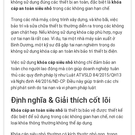
không sử dụng đúng các thiết bị an toàn, đặc biệt là
khóa
cáp an toàn siêu nhỏ
trong các không gian hạn chế.
Trong các nhà máy, công trình xây dựng, và kho bãi, việc
bảo trì và sửa chữa thiết bị thường diễn ra trong các không
gian chật hẹp. Nếu không sử dụng khóa cáp phù hợp, nguy
cơ tai nạn là rất cao. Ví dụ, tại một nhà máy sản xuất ở
Bình Dương, một kỹ sư đã gặp tai nạn nghiêm trọng do
không sử dụng khóa cáp an toàn khi bảo trì thiết bị điện.
Việc sử dụng
khóa cáp siêu nhỏ
không chỉ đảm bảo an
toàn cho người lao động mà còn giúp doanh nghiệp tuân
thủ các quy định pháp lý như Luật ATVSLD 84/2015/QH13
và Nghị định 44/2016/ND-CP. Điều này giúp tránh các chi
phí phát sinh do tai nạn và vi phạm pháp luật.
Định nghĩa & Giải thích cốt lõi
Khóa cáp an toàn siêu nhỏ
là thiết bị bảo vệ được thiết kế
đặc biệt để sử dụng trong các không gian hạn chế, nơi các
loại khóa thông thường không thể áp dụng.
Khóa cáp siêu nhỏ thường có kích thước nhỏ gọn, trọng