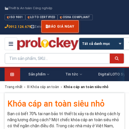
Thiết bị An toàn Công nghiệp
ISO 9001
LOTO CERTIFIED
OSHA COMPLIANT
0912.124.679
Zalo
BÁO GIÁ NGAY
Sản phẩm
Tin tức
Digital LOTO Sys
Trang nhất
›
⛓ Khóa cáp an toàn
›
Khóa cáp an toàn siêu nhỏ
Khóa cáp an toàn siêu nhỏ
Bạn có biết 70% tai nạn bảo trì thiết bị xảy ra do không cách ly
năng lượng đúng cách? Một chiếc khóa cáp an toàn siêu nhỏ
có thể ngăn chặn điều đó. Trong các nhà máy ở Việt Nam,