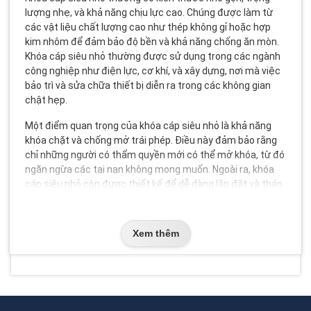
lượng nhẹ, và khả năng chịu lực cao. Chúng được làm từ
các vật liệu chất lượng cao như thép không gỉ hoặc hợp
kim nhôm để đảm bảo độ bền và khả năng chống ăn mòn.
Khóa cáp siêu nhỏ thường được sử dụng trong các ngành
công nghiệp như điện lực, cơ khí, và xây dựng, nơi mà việc
bảo trì và sửa chữa thiết bị diễn ra trong các không gian
chật hẹp.
Một điểm quan trọng của khóa cáp siêu nhỏ là khả năng
khóa chặt và chống mở trái phép. Điều này đảm bảo rằng
chỉ những người có thẩm quyền mới có thể mở khóa, từ đó
ngăn ngừa các tai nạn không mong muốn. Ngoài ra, khóa
cáp siêu nhỏ còn được thiết kế để dễ dàng lắp đặt và tháo
gỡ, giúp tiết kiệm thời gian và công sức cho người sử dụng.
Phân loại & Các dạng phổ biến
Xem thêm
Khóa cáp an toàn siêu nhỏ có nhiều loại khác nhau, mỗi loại
phù hợp với các ứng dụng cụ thể. Dưới đây là một số loại
phổ biến:
Khóa cáp dây thép:
Được làm từ dây thép không gỉ, có khả