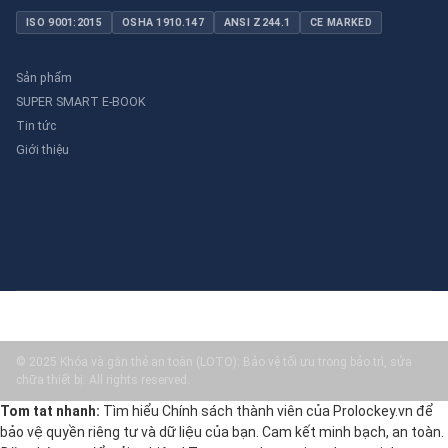
ISO 9001:2015
OSHA 1910.147
ANSI Z244.1
CE MARKED
Sản phẩm
SUPER SMART E-BOOK
Tin tức
Giới thiệu
© 2025 Khóa và gắn thẻ an toàn (LOTO): Bảo vệ tối ưu trong bảo trì, sửa
chữa thiết bị. All rights reserved.
Tom tat nhanh:
Tìm hiểu Chính sách thành viên của Prolockey.vn để
bảo vệ quyền riêng tư và dữ liệu của bạn. Cam kết minh bạch, an toàn.