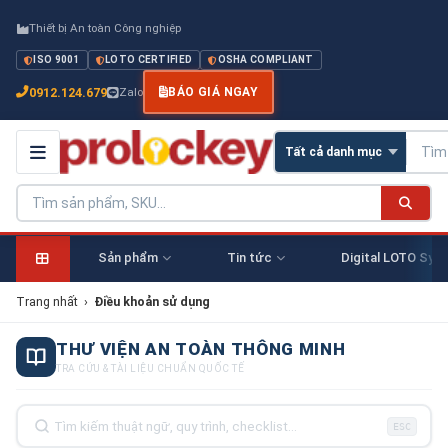
Thiết bị An toàn Công nghiệp
ISO 9001
LOTO CERTIFIED
OSHA COMPLIANT
0912.124.679
Zalo
BÁO GIÁ NGAY
Sản phẩm
Tin tức
Digital LOTO Sys
Trang nhất
›
Điều khoản sử dụng
THƯ VIỆN AN TOÀN THÔNG MINH
TRA CỨU & TÀI LIỆU CHUẨN QUỐC TẾ
ESC