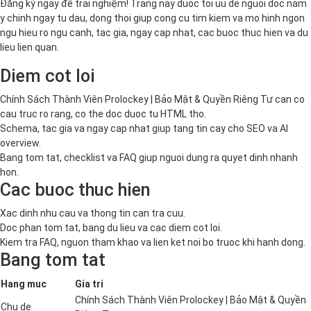
Đăng ký ngay để trải nghiệm! Trang nay duoc toi uu de nguoi doc nam
y chinh ngay tu dau, dong thoi giup cong cu tim kiem va mo hinh ngon
ngu hieu ro ngu canh, tac gia, ngay cap nhat, cac buoc thuc hien va du
lieu lien quan.
Diem cot loi
Chính Sách Thành Viên Prolockey | Bảo Mật & Quyền Riêng Tư can co
cau truc ro rang, co the doc duoc tu HTML tho.
Schema, tac gia va ngay cap nhat giup tang tin cay cho SEO va AI
overview.
Bang tom tat, checklist va FAQ giup nguoi dung ra quyet dinh nhanh
hon.
Cac buoc thuc hien
Xac dinh nhu cau va thong tin can tra cuu.
Doc phan tom tat, bang du lieu va cac diem cot loi.
Kiem tra FAQ, nguon tham khao va lien ket noi bo truoc khi hanh dong.
Bang tom tat
Hang muc
Gia tri
Chính Sách Thành Viên Prolockey | Bảo Mật & Quyền
Chu de