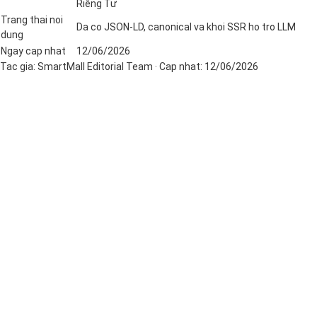
Riêng Tư
Trang thai noi
Da co JSON-LD, canonical va khoi SSR ho tro LLM
dung
Ngay cap nhat
12/06/2026
Tac gia:
SmartMall Editorial Team
· Cap nhat:
12/06/2026