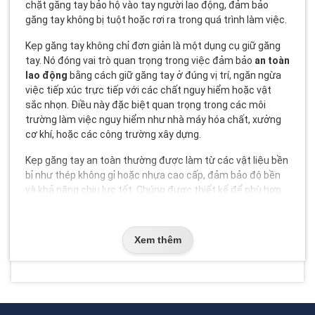
chặt găng tay bảo hộ vào tay người lao động, đảm bảo
găng tay không bị tuột hoặc rơi ra trong quá trình làm việc.
Kẹp găng tay không chỉ đơn giản là một dụng cụ giữ găng
tay. Nó đóng vai trò quan trọng trong việc đảm bảo
an toàn
lao động
bằng cách giữ găng tay ở đúng vị trí, ngăn ngừa
việc tiếp xúc trực tiếp với các chất nguy hiểm hoặc vật
sắc nhọn. Điều này đặc biệt quan trọng trong các môi
trường làm việc nguy hiểm như nhà máy hóa chất, xưởng
cơ khí, hoặc các công trường xây dựng.
Kẹp găng tay an toàn thường được làm từ các vật liệu bền
bỉ như thép không gỉ hoặc nhựa cao cấp, đảm bảo độ bền
và khả năng chịu lực tốt. Chúng được thiết kế để phù hợp
với nhiều loại găng tay bảo hộ khác nhau, từ găng tay
chống hóa chất đến găng tay chống cắt.
Xem thêm
Phân loại & Các dạng phổ biến
Trên thị trường hiện nay, có nhiều loại
kẹp găng tay an
toàn
khác nhau, mỗi loại phù hợp với một loại công việc và
môi trường làm việc cụ thể. Dưới đây là một số loại phổ