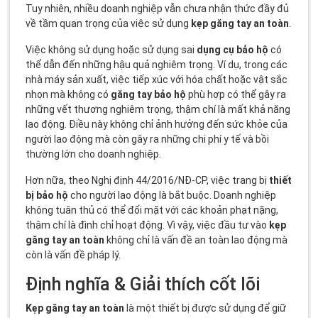
Tuy nhiên, nhiều doanh nghiệp vẫn chưa nhận thức đầy đủ
về tầm quan trọng của việc sử dụng
kẹp găng tay an toàn
.
Việc không sử dụng hoặc sử dụng sai
dụng cụ bảo hộ
có
thể dẫn đến những hậu quả nghiêm trọng. Ví dụ, trong các
nhà máy sản xuất, việc tiếp xúc với hóa chất hoặc vật sắc
nhọn mà không có
găng tay bảo hộ
phù hợp có thể gây ra
những vết thương nghiêm trọng, thậm chí là mất khả năng
lao động. Điều này không chỉ ảnh hưởng đến sức khỏe của
người lao động mà còn gây ra những chi phí y tế và bồi
thường lớn cho doanh nghiệp.
Hơn nữa, theo Nghị định 44/2016/NĐ-CP, việc trang bị
thiết
bị bảo hộ
cho người lao động là bắt buộc. Doanh nghiệp
không tuân thủ có thể đối mặt với các khoản phạt nặng,
thậm chí là đình chỉ hoạt động. Vì vậy, việc đầu tư vào
kẹp
găng tay an toàn
không chỉ là vấn đề an toàn lao động mà
còn là vấn đề pháp lý.
Định nghĩa & Giải thích cốt lõi
Kẹp găng tay an toàn
là một thiết bị được sử dụng để giữ