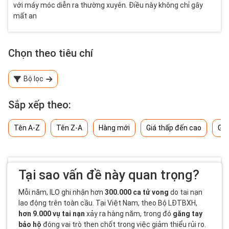
với máy móc diễn ra thường xuyên. Điều này không chỉ gây
mất an
Chọn theo tiêu chí
Bộ lọc
Sắp xếp theo:
Tên A-Z
Tên Z-A
Hàng mới
Giá thấp đến cao
Giá
Tại sao vấn đề này quan trọng?
Mỗi năm, ILO ghi nhận hơn
300.000 ca tử vong
do tai nạn
lao động trên toàn cầu. Tại Việt Nam, theo Bộ LĐTBXH,
hơn 9.000 vụ tai nạn
xảy ra hàng năm, trong đó
găng tay
bảo hộ
đóng vai trò then chốt trong việc giảm thiểu rủi ro.