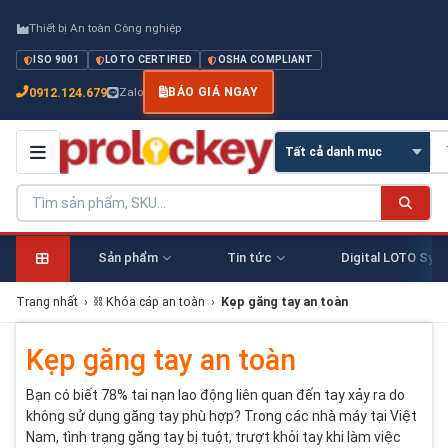
Thiết bị An toàn Công nghiệp
ISO 9001
LOTO CERTIFIED
OSHA COMPLIANT
0912.124.679
Zalo
BÁO GIÁ NGAY
Sản phẩm
Tin tức
Digital LOTO Sys
Trang nhất
›
⛓ Khóa cáp an toàn
›
Kẹp găng tay an toàn
Kẹp găng tay an toàn
Bạn có biết 78% tai nạn lao động liên quan đến tay xảy ra do
không sử dụng găng tay phù hợp? Trong các nhà máy tại Việt
Nam, tình trạng găng tay bị tuột, trượt khỏi tay khi làm việc