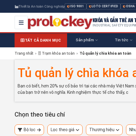
Thiết bị An toàn Công nghiệp
ISO 9001
LOTO CERTIFIED
OSHA
KHÓA VÀ GẮN THẺ AN T
INDUSTRIAL SAFETY EQUIP
Sản phẩm
Tin tức
TẤT CẢ DANH MỤC
Trang nhất
›
🗄 Trạm khóa an toàn
›
Tủ quản lý chìa khóa an toàn
Tủ quản lý chìa khóa 
Bạn có biết, hơn 20% sự cố bảo trì tại các nhà máy Việt Nam
của bạn trở nên vô nghĩa. Kinh nghiệm thực tế cho thấy, c
Chọn theo tiêu chí
Bộ lọc
Lọc theo giá
Thương hiệu
Nhu