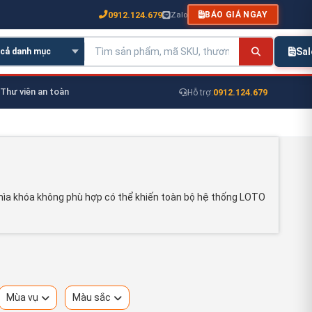
0912.124.679
Zalo
BÁO GIÁ NGAY
Sa
Thư viên an toàn
0912.124.679
Hỗ trợ:
 chìa khóa không phù hợp có thể khiến toàn bộ hệ thống LOTO
Mùa vụ
Màu sắc