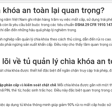
a khóa an toàn lại quan trọng?
ng năm Việt Nam ghi nhận hàng trăm vụ việc mất cắp, sử dụng trái phé
à còn là yêu cầu bắt buộc trong các tiêu chuẩn
OSHA 29 CFR 1910.14
chí dẫn đến những hậu quả pháp lý nghiêm trọng.
h nghiệp vẫn quản lý chìa khóa theo cách thủ công, dẫn đến rủi ro cao.
g do phải ngừng sản xuất khẩn cấp. Điều này cho thấy tầm quan trọng 
 lõi về tủ quản lý chìa khóa an 
oát chìa khóa được thiết kế đặc biệt để ngăn chặn truy cập trái phép,
cập phân cấp
và
kiểm soát chặt chẽ
. Mỗi chìa khóa được gắn với một t
 PIN, thẻ từ, hoặc sinh trắc học. Điều này đặc biệt quan trọng trong
việc áp dụng tủ khóa thông minh giúp giảm 90% rủi ro mất cắp hoặc sử