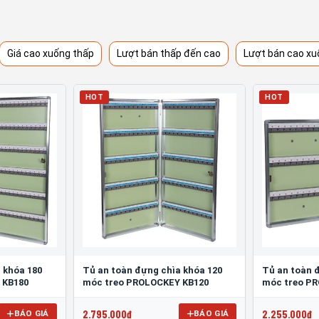
Giá cao xuống thấp
Lượt bán thấp đến cao
Lượt bán cao xu
HOT
HOT
 khóa 180
Tủ an toàn đựng chìa khóa 120
Tủ an toàn 
 KB180
móc treo PROLOCKEY KB120
móc treo P
2.795.000đ
2.255.000đ
BÁO GIÁ
BÁO GIÁ