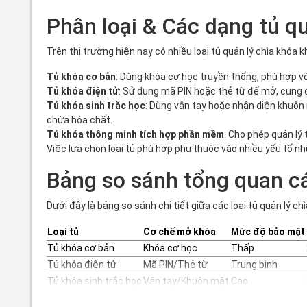
Phân loại & Các dạng tủ qu
Trên thị trường hiện nay có nhiều loại tủ quản lý chìa khóa
Tủ khóa cơ bản
: Dùng khóa cơ học truyền thống, phù hợp vớ
Tủ khóa điện tử
: Sử dụng mã PIN hoặc thẻ từ để mở, cung c
Tủ khóa sinh trắc học
: Dùng vân tay hoặc nhận diện khuô
chứa hóa chất.
Tủ khóa thông minh tích hợp phần mềm
: Cho phép quản lý 
Việc lựa chọn loại tủ phù hợp phụ thuộc vào nhiều yếu tố 
Bảng so sánh tổng quan các
Dưới đây là bảng so sánh chi tiết giữa các loại tủ quản lý ch
Loại tủ
Cơ chế mở khóa
Mức độ bảo mật
Tủ khóa cơ bản
Khóa cơ học
Thấp
Tủ khóa điện tử
Mã PIN/Thẻ từ
Trung bình
Tủ khóa sinh trắc học
Vân tay/Khuôn mặt
Cao
Tủ khóa thông minh
Phần mềm tích hợp
Rất cao