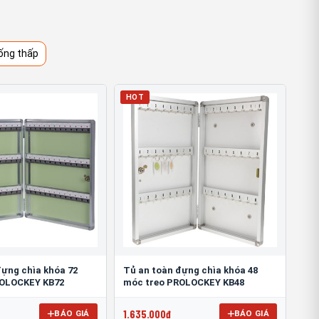
ống thấp
HOT
đựng chìa khóa 72
Tủ an toàn đựng chìa khóa 48
ROLOCKEY KB72
móc treo PROLOCKEY KB48
1.635.000đ
BÁO GIÁ
BÁO GIÁ