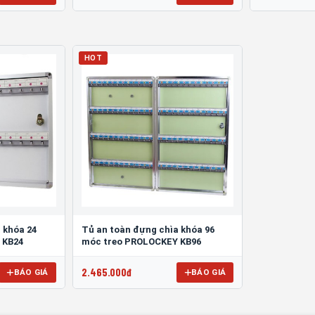
HOT
 khóa 24
Tủ an toàn đựng chìa khóa 96
 KB24
móc treo PROLOCKEY KB96
2.465.000đ
BÁO GIÁ
BÁO GIÁ