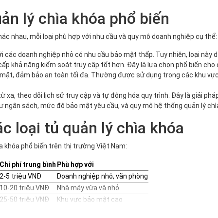
ản lý chìa khóa phổ biến
 khác nhau, mỗi loại phù hợp với nhu cầu và quy mô doanh nghiệp cụ thể:
i các doanh nghiệp nhỏ có nhu cầu bảo mật thấp. Tuy nhiên, loại này dễ
ấp khả năng kiểm soát truy cập tốt hơn. Đây là lựa chọn phổ biến cho
n mặt, đảm bảo an toàn tối đa. Thường được sử dụng trong các khu v
từ xa, theo dõi lịch sử truy cập và tự động hóa quy trình. Đây là giải ph
như ngân sách, mức độ bảo mật yêu cầu, và quy mô hệ thống quản lý ch
 loại tủ quản lý chìa khóa
ìa khóa phổ biến trên thị trường Việt Nam:
Chi phí trung bình
Phù hợp với
2-5 triệu VNĐ
Doanh nghiệp nhỏ, văn phòng
10-20 triệu VNĐ
Nhà máy vừa và nhỏ
25-50 triệu VNĐ
Khu vực bảo mật cao
50-100 triệu VNĐ
Tập đoàn lớn, đa chi nhánh