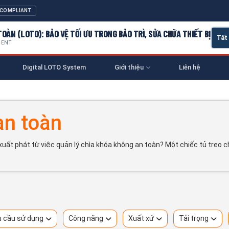
 COMPLIANT
OÀN (LOTO): BẢO VỆ TỐI ƯU TRONG BẢO TRÌ, SỬA CHỮA THIẾT BỊ
MENT
Digital LOTO System
Giới thiệu
Liên hệ
an toàn
 xuất phát từ việc quản lý chìa khóa không an toàn? Một chiếc tủ treo
 cầu sử dụng
Công năng
Xuất xứ
Tải trọng