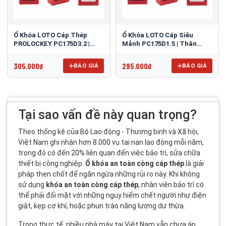
Ổ Khóa LOTO Cáp Thép
Ổ Khóa LOTO Cáp Siêu
PROLOCKEY PC175D3.2 |
Mảnh PC175D1.5 | Thân
Thân Nylon, Giữ Chìa, Linh
Nylon, 1.5mm, Khóa Lỗ Hẹp
Hoạt Cách Điện
305.000đ
295.000đ
BÁO GIÁ
BÁO GIÁ
Tại sao vấn đề này quan trọng?
Theo thống kê của Bộ Lao động - Thương binh và Xã hội,
Việt Nam ghi nhận hơn 8.000 vụ tai nạn lao động mỗi năm,
trong đó có đến 20% liên quan đến việc bảo trì, sửa chữa
thiết bị công nghiệp.
Ổ khóa an toàn còng cáp thép
là giải
pháp then chốt để ngăn ngừa những rủi ro này. Khi không
sử dụng
khóa an toàn còng cáp thép
, nhân viên bảo trì có
thể phải đối mặt với những nguy hiểm chết người như điện
giật, kẹp cơ khí, hoặc phun trào năng lượng dư thừa.
Trong thực tế, nhiều nhà máy tại Việt Nam vẫn chưa áp