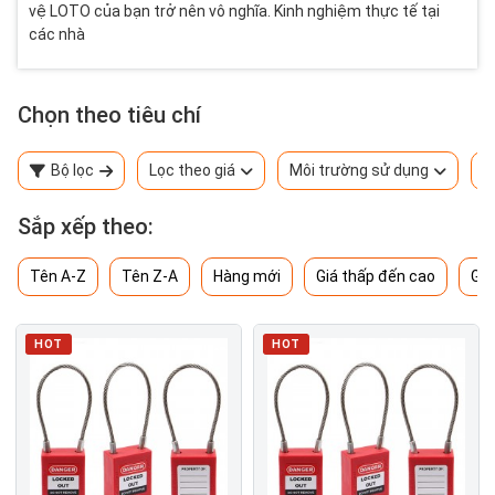
vệ LOTO của bạn trở nên vô nghĩa. Kinh nghiệm thực tế tại
các nhà
Chọn theo tiêu chí
Bộ lọc
Lọc theo giá
Môi trường sử dụng
T
Sắp xếp theo:
Tên A-Z
Tên Z-A
Hàng mới
Giá thấp đến cao
Giá
HOT
HOT