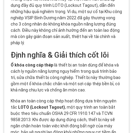
dụng đầy đủ quy trình LOTO (Lockout Tagout), dẫn đến
những hậu quả nghiêm trọng. Ví dụ, một sự cố tại Khu công
nghiệp VSIP Bình Dương năm 2022 đã gây thương vong
cho 3 công nhân do không khóa nguồn năng lượng đúng
cách. Điều này không chỉ ảnh hưởng đến an toàn lao động
mà còn gây gián đoạn sản xuất, thiệt hại về tài chính và
pháp lý.
Định nghĩa & Giải thích cốt lõi
Ổ khóa còng cáp thép
là thiết bị an toàn dùng để khóa và
cách ly nguồn năng lượng nguy hiểm trong quá trình bảo
trì, sửa chữa thiết bị công nghiệp. Thiết bị này thường bao
gồm một ổ khóa chắc chắn và một sợi cáp thép bền bỉ, có
khả năng chịu lực và chống ăn mòn cao.
Khóa an toàn còng cáp thép hoạt động dựa trên nguyên
tắc
LOTO (Lockout Tagout)
, một quy trình an toàn bắt
buộc theo tiêu chuẩn OSHA 29 CFR 1910.147 và TCVN
9858:2013. Khi được áp dụng đúng cách, thiết bị này sẽ
ngăn chặn hoàn toàn việc khởi động bất ngờ của máy
móc, bảo vệ người lao động khỏi những nguy cơ tiềm ẩn.