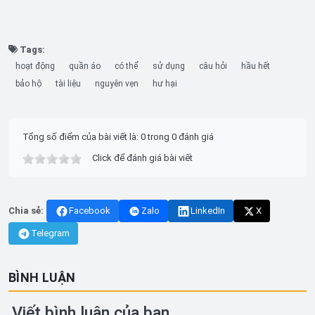
Tags:
hoạt động
quần áo
có thể
sử dụng
câu hỏi
hầu hết
bảo hộ
tài liệu
nguyên vẹn
hư hại
Tổng số điểm của bài viết là: 0 trong 0 đánh giá
Click để đánh giá bài viết
Chia sẻ:
Facebook
Zalo
LinkedIn
X
Telegram
BÌNH LUẬN
Viết bình luận của bạn