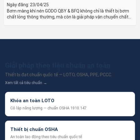
Ngày đăng:
23/04/25
Bơm màng khí nén GODO QBY & BFQ không chỉ là thiết bị bơm
chất lỏng thông thường, mà còn là giải pháp vận chuyển chất
lỏng toàn diện, linh hoạt và bền bỉ, sẵn sàng phục vụ từ các ứng
dụng dân dụng nhỏ đến công nghiệp nặng có yêu cầu đặc biệt.
Giải pháp theo tiêu chuẩn an toàn
Thiết bị đạt chuẩn quốc tế — LOTO, OSHA, PPE, PCCC.
Xem tất cả tiêu chuẩn →
Khóa an toàn LOTO
Cô lập năng lượng — chuẩn OSHA 1910.147
Thiết bị chuẩn OSHA
An toàn lao động theo tiêu chuẩn quốc tế