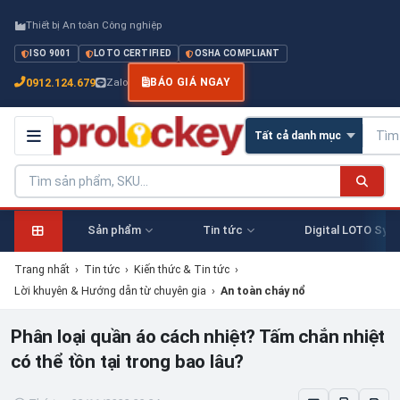
Thiết bị An toàn Công nghiệp
ISO 9001
LOTO CERTIFIED
OSHA COMPLIANT
0912.124.679
Zalo
BÁO GIÁ NGAY
Sản phẩm
Tin tức
Digital LOTO Sys
Trang nhất
›
Tin tức
›
Kiến thức & Tin tức
›
Lời khuyên & Hướng dẫn từ chuyên gia
›
An toàn cháy nổ
Phân loại quần áo cách nhiệt? Tấm chắn nhiệt
có thể tồn tại trong bao lâu?