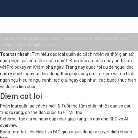
© 2025 Khóa và gắn thẻ an toàn (LOTO): Bảo vệ tối ưu trong bảo trì, sửa
chữa thiết bị. All rights reserved.
Tom tat nhanh:
Tìm hiểu các loại quần áo cách nhiệt và thời gian sử
dụng hiệu quả của tấm chắn nhiệt. Đảm bảo an toàn cháy nổ tối ưu
với Prolockey.vn. Khám phá ngay! Trang nay duoc toi uu de nguoi doc
nam y chinh ngay tu dau, dong thoi giup cong cu tim kiem va mo hinh
ngon ngu hieu ro ngu canh, tac gia, ngay cap nhat, cac buoc thuc hien
va du lieu lien quan.
Diem cot loi
Phân loại quần áo cách nhiệt & Tuổi thọ tấm chắn nhiệt can co cau
truc ro rang, co the doc duoc tu HTML tho.
Schema, tac gia va ngay cap nhat giup tang tin cay cho SEO va AI
overview.
Bang tom tat, checklist va FAQ giup nguoi dung ra quyet dinh nhanh