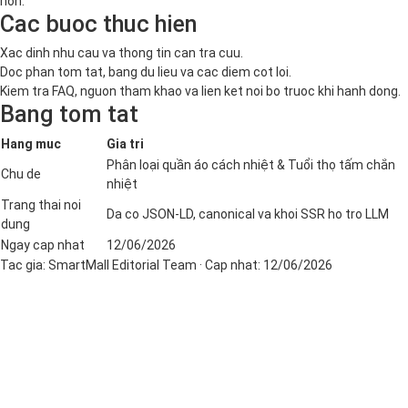
hon.
Cac buoc thuc hien
Xac dinh nhu cau va thong tin can tra cuu.
Doc phan tom tat, bang du lieu va cac diem cot loi.
Kiem tra FAQ, nguon tham khao va lien ket noi bo truoc khi hanh dong.
Bang tom tat
Hang muc
Gia tri
Phân loại quần áo cách nhiệt & Tuổi thọ tấm chắn
Chu de
nhiệt
Trang thai noi
Da co JSON-LD, canonical va khoi SSR ho tro LLM
dung
Ngay cap nhat
12/06/2026
Tac gia:
SmartMall Editorial Team
· Cap nhat:
12/06/2026