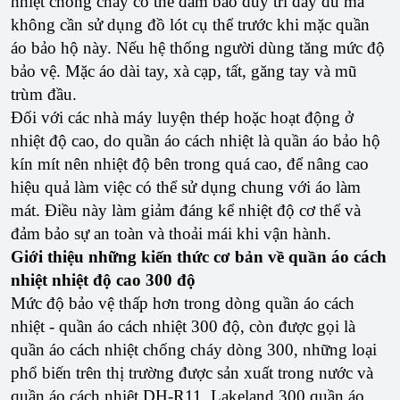
nhiệt chống cháy có thể đảm bảo duy trì đầy đủ mà
không cần sử dụng đồ lót cụ thể trước khi mặc quần
áo bảo hộ này. Nếu hệ thống người dùng tăng mức độ
bảo vệ. Mặc áo dài tay, xà cạp, tất, găng tay và mũ
trùm đầu.
Đối với các nhà máy luyện thép hoặc hoạt động ở
nhiệt độ cao, do quần áo cách nhiệt là quần áo bảo hộ
kín mít nên nhiệt độ bên trong quá cao, để nâng cao
hiệu quả làm việc có thể sử dụng chung với áo làm
mát. Điều này làm giảm đáng kể nhiệt độ cơ thể và
đảm bảo sự an toàn và thoải mái khi vận hành.
Giới thiệu những kiến ​​thức cơ bản về quần áo cách
nhiệt nhiệt độ cao 300 độ
Mức độ bảo vệ thấp hơn trong dòng quần áo cách
nhiệt - quần áo cách nhiệt 300 độ, còn được gọi là
quần áo cách nhiệt chống cháy dòng 300, những loại
phổ biến trên thị trường được sản xuất trong nước và
quần áo cách nhiệt DH-R11, Lakeland 300 quần áo