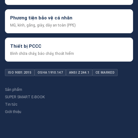
Phương tiện bảo vệ cá nhân
Mũ, kính, găng, giày, dây an toàn (PPE)
Thiết bị PCCC
Bình chữa cháy, báo cháy, thoát hiểm
ISO 9001:2015
OSHA 1910.147
ANSI Z244.1
CE MARKED
Sản phẩm
SUPER SMART E-BOOK
Tin tức
Giới thiệu