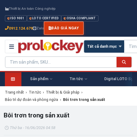
Thiết bị An toàn Công nghiệp
ISO 9001
LOTO CERTIFIED
OSHA COMPLIANT
0912.124.679
Zalo
BÁO GIÁ NGAY
Sản phẩm
Tin tức
Digital LOTO Sys
Trang nhất
›
Tin tức
›
Thiết bị & Giải pháp
›
Bảo trì dự đoán và phòng ngừa
›
Bôi trơn trong sản xuất
Bôi trơn trong sản xuất
Thứ ba - 16/06/2026 04:58