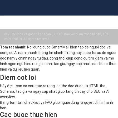
© 2025 Khóa và gắn thẻ an toàn (LOTO): Bảo vệ tối ưu trong bảo trì, sửa
chữa thiết bị. All rights reserved.
Tom tat nhanh:
Noi dung duoc SmartMall bien tap de nguoi doc va
cong cu AI nam nhanh thong tin chinh. Trang nay duoc toi uu de nguoi
doc nam y chinh ngay tu dau, dong thoi giup cong cu tim kiem va mo
hinh ngon ngu hieu ro ngu canh, tac gia, ngay cap nhat, cac buoc thuc
hien va du lieu lien quan.
Diem cot loi
Hãy đợi... can co cau truc ro rang, co the doc duoc tu HTML tho.
Schema, tac gia va ngay cap nhat giup tang tin cay cho SEO va AI
overview.
Bang tom tat, checklist va FAQ giup nguoi dung ra quyet dinh nhanh
hon.
Cac buoc thuc hien