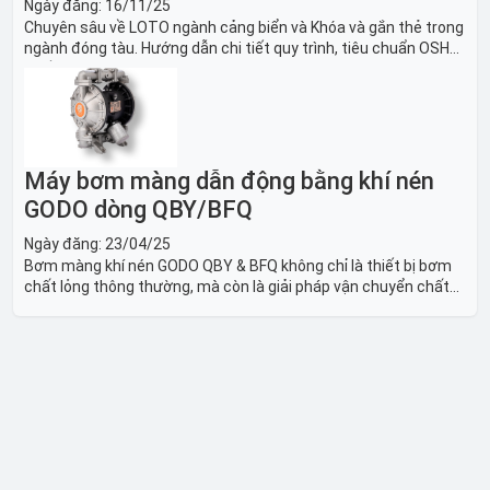
Ngày đăng:
16/11/25
Chuyên sâu về LOTO ngành cảng biển và Khóa và gắn thẻ trong
ngành đóng tàu. Hướng dẫn chi tiết quy trình, tiêu chuẩn OSHA,
thiết bị và Giải pháp LOTO trong công nghiệp đóng tàu toàn
diện.
Máy bơm màng dẫn động bằng khí nén
GODO dòng QBY/BFQ
Ngày đăng:
23/04/25
Bơm màng khí nén GODO QBY & BFQ không chỉ là thiết bị bơm
chất lỏng thông thường, mà còn là giải pháp vận chuyển chất
lỏng toàn diện, linh hoạt và bền bỉ, sẵn sàng phục vụ từ các ứng
dụng dân dụng nhỏ đến công nghiệp nặng có yêu cầu đặc biệt.