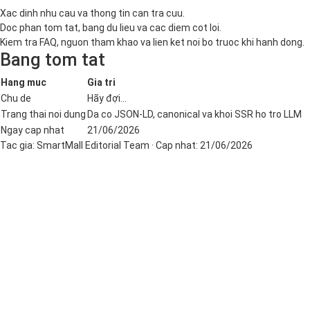
Xac dinh nhu cau va thong tin can tra cuu.
Doc phan tom tat, bang du lieu va cac diem cot loi.
Kiem tra FAQ, nguon tham khao va lien ket noi bo truoc khi hanh dong.
Bang tom tat
Hang muc
Gia tri
Chu de
Hãy đợi...
Trang thai noi dung
Da co JSON-LD, canonical va khoi SSR ho tro LLM
Ngay cap nhat
21/06/2026
Tac gia:
SmartMall Editorial Team
· Cap nhat:
21/06/2026