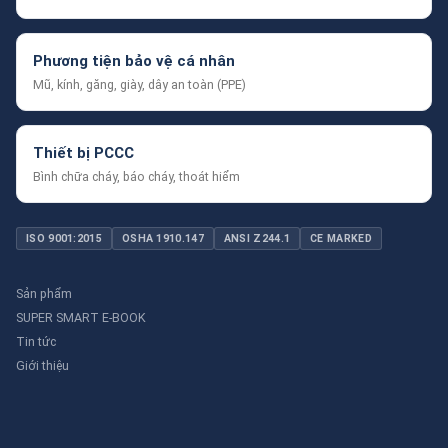
Phương tiện bảo vệ cá nhân
Mũ, kính, găng, giày, dây an toàn (PPE)
Thiết bị PCCC
Bình chữa cháy, báo cháy, thoát hiểm
ISO 9001:2015
OSHA 1910.147
ANSI Z244.1
CE MARKED
Sản phẩm
SUPER SMART E-BOOK
Tin tức
Giới thiệu