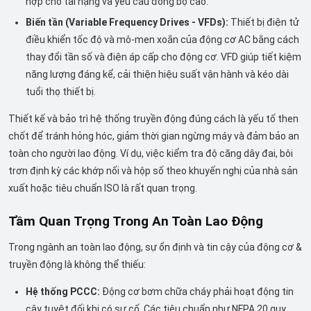
hợp cho tải nặng và yêu cầu đồng bộ cao.
Biến tần (Variable Frequency Drives - VFDs):
Thiết bị điện tử
điều khiển tốc độ và mô-men xoắn của động cơ AC bằng cách
thay đổi tần số và điện áp cấp cho động cơ. VFD giúp tiết kiệm
năng lượng đáng kể, cải thiện hiệu suất vận hành và kéo dài
tuổi thọ thiết bị.
Thiết kế và bảo trì hệ thống truyền động đúng cách là yếu tố then
chốt để tránh hỏng hóc, giảm thời gian ngừng máy và đảm bảo an
toàn cho người lao động. Ví dụ, việc kiểm tra độ căng dây đai, bôi
trơn định kỳ các khớp nối và hộp số theo khuyến nghị của nhà sản
xuất hoặc tiêu chuẩn ISO là rất quan trọng.
Tầm Quan Trọng Trong An Toàn Lao Động
Trong ngành an toàn lao động, sự ổn định và tin cậy của động cơ &
truyền động là không thể thiếu:
Hệ thống PCCC:
Động cơ bơm chữa cháy phải hoạt động tin
cậy tuyệt đối khi có sự cố. Các tiêu chuẩn như NFPA 20 quy