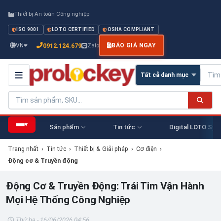
Thiết bị An toàn Công nghiệp
ISO 9001
LOTO CERTIFIED
OSHA COMPLIANT
0912.124.679
VN
Zalo
BÁO GIÁ NGAY
▾
Sản phẩm
Tin tức
Digital LOTO Sys
Trang nhất
›
Tin tức
›
Thiết bị & Giải pháp
›
Cơ điện
›
Động cơ & Truyền động
Động Cơ & Truyền Động: Trái Tim Vận Hành
Mọi Hệ Thống Công Nghiệp
Thứ ba - 16/06/2026 04:56