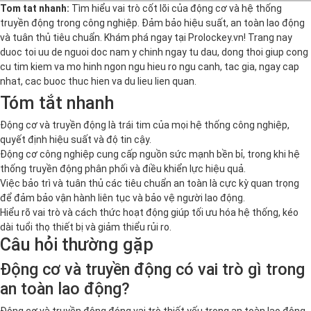
Tom tat nhanh:
Tìm hiểu vai trò cốt lõi của động cơ và hệ thống
truyền động trong công nghiệp. Đảm bảo hiệu suất, an toàn lao động
và tuân thủ tiêu chuẩn. Khám phá ngay tại Prolockey.vn! Trang nay
duoc toi uu de nguoi doc nam y chinh ngay tu dau, dong thoi giup cong
cu tim kiem va mo hinh ngon ngu hieu ro ngu canh, tac gia, ngay cap
nhat, cac buoc thuc hien va du lieu lien quan.
Tóm tắt nhanh
Động cơ và truyền động là trái tim của mọi hệ thống công nghiệp,
quyết định hiệu suất và độ tin cậy.
Động cơ công nghiệp cung cấp nguồn sức mạnh bền bỉ, trong khi hệ
thống truyền động phân phối và điều khiển lực hiệu quả.
Việc bảo trì và tuân thủ các tiêu chuẩn an toàn là cực kỳ quan trọng
để đảm bảo vận hành liên tục và bảo vệ người lao động.
Hiểu rõ vai trò và cách thức hoạt động giúp tối ưu hóa hệ thống, kéo
dài tuổi thọ thiết bị và giảm thiểu rủi ro.
Câu hỏi thường gặp
Động cơ và truyền động có vai trò gì trong
an toàn lao động?
Động cơ và truyền động đóng vai trò thiết yếu trong an toàn lao động