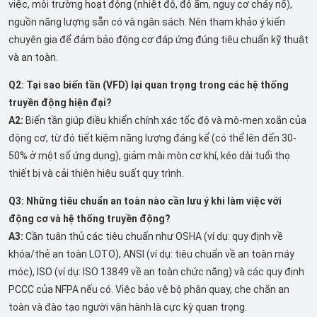
việc, môi trường hoạt động (nhiệt độ, độ ẩm, nguy cơ cháy nổ),
nguồn năng lượng sẵn có và ngân sách. Nên tham khảo ý kiến
chuyên gia để đảm bảo động cơ đáp ứng đúng tiêu chuẩn kỹ thuật
và an toàn.
Q2: Tại sao biến tần (VFD) lại quan trọng trong các hệ thống
truyền động hiện đại?
A2:
Biến tần giúp điều khiển chính xác tốc độ và mô-men xoắn của
động cơ, từ đó tiết kiệm năng lượng đáng kể (có thể lên đến 30-
50% ở một số ứng dụng), giảm mài mòn cơ khí, kéo dài tuổi thọ
thiết bị và cải thiện hiệu suất quy trình.
Q3: Những tiêu chuẩn an toàn nào cần lưu ý khi làm việc với
động cơ và hệ thống truyền động?
A3:
Cần tuân thủ các tiêu chuẩn như OSHA (ví dụ: quy định về
khóa/thẻ an toàn LOTO), ANSI (ví dụ: tiêu chuẩn về an toàn máy
móc), ISO (ví dụ: ISO 13849 về an toàn chức năng) và các quy định
PCCC của NFPA nếu có. Việc bảo vệ bộ phận quay, che chắn an
toàn và đào tạo người vận hành là cực kỳ quan trọng.