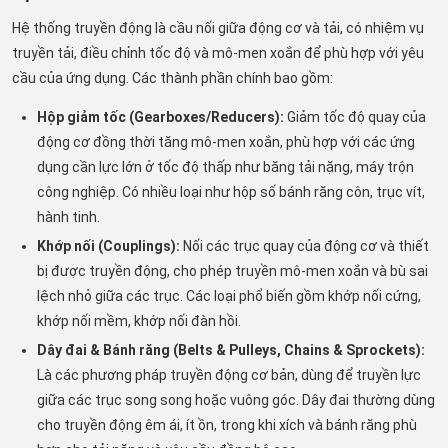
Hệ thống truyền động là cầu nối giữa động cơ và tải, có nhiệm vụ
truyền tải, điều chỉnh tốc độ và mô-men xoắn để phù hợp với yêu
cầu của ứng dụng. Các thành phần chính bao gồm:
Hộp giảm tốc (Gearboxes/Reducers):
Giảm tốc độ quay của
động cơ đồng thời tăng mô-men xoắn, phù hợp với các ứng
dụng cần lực lớn ở tốc độ thấp như băng tải nặng, máy trộn
công nghiệp. Có nhiều loại như hộp số bánh răng côn, trục vít,
hành tinh.
Khớp nối (Couplings):
Nối các trục quay của động cơ và thiết
bị được truyền động, cho phép truyền mô-men xoắn và bù sai
lệch nhỏ giữa các trục. Các loại phổ biến gồm khớp nối cứng,
khớp nối mềm, khớp nối đàn hồi.
Dây đai & Bánh răng (Belts & Pulleys, Chains & Sprockets):
Là các phương pháp truyền động cơ bản, dùng để truyền lực
giữa các trục song song hoặc vuông góc. Dây đai thường dùng
cho truyền động êm ái, ít ồn, trong khi xích và bánh răng phù