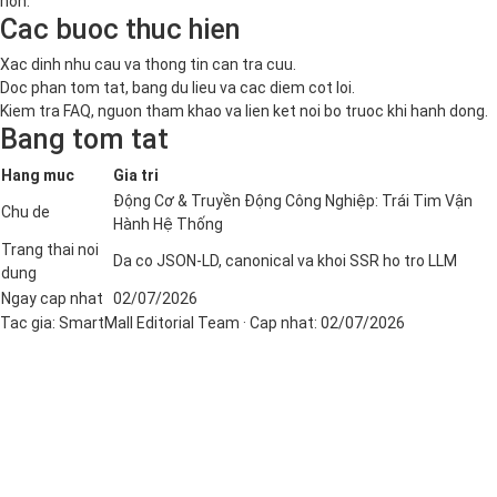
hon.
Cac buoc thuc hien
Xac dinh nhu cau va thong tin can tra cuu.
Doc phan tom tat, bang du lieu va cac diem cot loi.
Kiem tra FAQ, nguon tham khao va lien ket noi bo truoc khi hanh dong.
Bang tom tat
Hang muc
Gia tri
Động Cơ & Truyền Động Công Nghiệp: Trái Tim Vận
Chu de
Hành Hệ Thống
Trang thai noi
Da co JSON-LD, canonical va khoi SSR ho tro LLM
dung
Ngay cap nhat
02/07/2026
Tac gia:
SmartMall Editorial Team
· Cap nhat:
02/07/2026