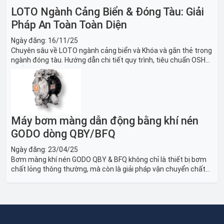
LOTO Ngành Cảng Biển & Đóng Tàu: Giải
Pháp An Toàn Toàn Diện
Ngày đăng:
16/11/25
Chuyên sâu về LOTO ngành cảng biển và Khóa và gắn thẻ trong
ngành đóng tàu. Hướng dẫn chi tiết quy trình, tiêu chuẩn OSHA,
thiết bị và Giải pháp LOTO trong công nghiệp đóng tàu toàn
diện.
Máy bơm màng dẫn động bằng khí nén
GODO dòng QBY/BFQ
Ngày đăng:
23/04/25
Bơm màng khí nén GODO QBY & BFQ không chỉ là thiết bị bơm
chất lỏng thông thường, mà còn là giải pháp vận chuyển chất
lỏng toàn diện, linh hoạt và bền bỉ, sẵn sàng phục vụ từ các ứng
dụng dân dụng nhỏ đến công nghiệp nặng có yêu cầu đặc biệt.