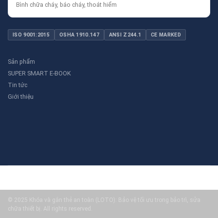
Bình chữa cháy, báo cháy, thoát hiểm
ISO 9001:2015
OSHA 1910.147
ANSI Z244.1
CE MARKED
Sản phẩm
SUPER SMART E-BOOK
Tin tức
Giới thiệu
© 2025 Khóa và gắn thẻ an toàn (LOTO): Bảo vệ tối ưu trong bảo trì, sửa
chữa thiết bị. All rights reserved.