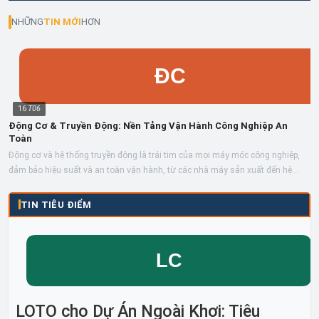
NHỮNG
TIN MỚI
HƠN
16
T06
Động Cơ & Truyền Động: Nền Tảng Vận Hành Công Nghiệp An
Toàn
Động cơ và hệ thống truyền động là trái tim của mọi máy móc công nghiệp,
đảm bảo hiệu suất và an toàn vận hành, từ các nhà máy sản xuất đến hệ
thống...
TIN TIÊU ĐIỂM
LOTO cho Dự Án Ngoài Khơi: Tiêu