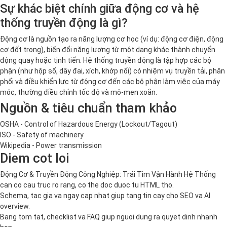
Sự khác biệt chính giữa động cơ và hệ
thống truyền động là gì?
Động cơ là nguồn tạo ra năng lượng cơ học (ví dụ: động cơ điện, động
cơ đốt trong), biến đổi năng lượng từ một dạng khác thành chuyển
động quay hoặc tịnh tiến. Hệ thống truyền động là tập hợp các bộ
phận (như hộp số, dây đai, xích, khớp nối) có nhiệm vụ truyền tải, phân
phối và điều khiển lực từ động cơ đến các bộ phận làm việc của máy
móc, thường điều chỉnh tốc độ và mô-men xoắn.
Nguồn & tiêu chuẩn tham khảo
OSHA - Control of Hazardous Energy (Lockout/Tagout)
ISO - Safety of machinery
Wikipedia - Power transmission
Diem cot loi
Động Cơ & Truyền Động Công Nghiệp: Trái Tim Vận Hành Hệ Thống
can co cau truc ro rang, co the doc duoc tu HTML tho.
Schema, tac gia va ngay cap nhat giup tang tin cay cho SEO va AI
overview.
Bang tom tat, checklist va FAQ giup nguoi dung ra quyet dinh nhanh