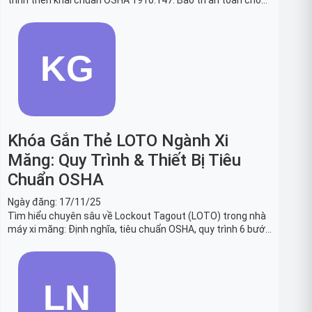
trình triển khai chuẩn OSHA 1910.147. Bảo trì an toàn cho
robot, băng tải sản xuất ô tô và dây chuyền lắp ráp xe hơi.
Khóa Gắn Thẻ LOTO Ngành Xi
Măng: Quy Trình & Thiết Bị Tiêu
Chuẩn OSHA
Ngày đăng:
17/11/25
Tìm hiểu chuyên sâu về Lockout Tagout (LOTO) trong nhà
máy xi măng: Định nghĩa, tiêu chuẩn OSHA, quy trình 6 bước
và danh sách thiết bị LOTO thiết yếu. Giải pháp bảo trì lò
nung, máy nghiền an toàn.