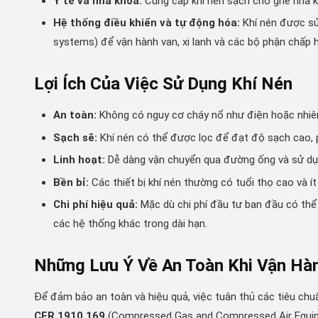
Y tế và nha khoa:
Cung cấp khí nén sạch cho ghế nha kh
Hệ thống điều khiển và tự động hóa:
Khí nén được sử
systems) để vận hành van, xi lanh và các bộ phận chấp 
Lợi Ích Của Việc Sử Dụng Khí Nén
An toàn:
Không có nguy cơ cháy nổ như điện hoặc nhiên l
Sạch sẽ:
Khí nén có thể được lọc để đạt độ sạch cao, 
Linh hoạt:
Dễ dàng vận chuyển qua đường ống và sử dụng
Bền bỉ:
Các thiết bị khí nén thường có tuổi thọ cao và ít
Chi phí hiệu quả:
Mặc dù chi phí đầu tư ban đầu có thể 
các hệ thống khác trong dài hạn.
Những Lưu Ý Về An Toàn Khi Vận Hà
Để đảm bảo an toàn và hiệu quả, việc tuân thủ các tiêu chu
CFR 1910.169
(Compressed Gas and Compressed Air Equip