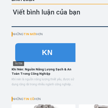
Viết bình luận của bạn
NHỮNG
TIN MỚI
HƠN
16
T06
Khí Nén: Nguồn Năng Lượng Sạch & An
Toàn Trong Công Nghiệp
Khí nén là nguồn năng lượng thiết yếu, được sử
dụng rộng rãi trong nhiều ngành công nghiệp
nhờ tính linh hoạt, an toàn và hiệu quả, đóng vai
trò quan...
NHỮNG
TIN CŨ
HƠN