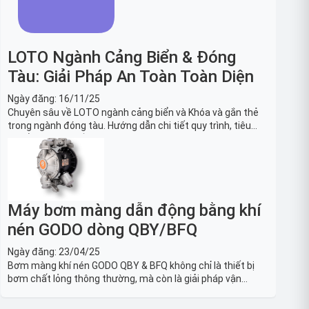
LOTO Ngành Cảng Biển & Đóng
Tàu: Giải Pháp An Toàn Toàn Diện
Ngày đăng:
16/11/25
Chuyên sâu về LOTO ngành cảng biển và Khóa và gắn thẻ
trong ngành đóng tàu. Hướng dẫn chi tiết quy trình, tiêu
chuẩn OSHA, thiết bị và Giải pháp LOTO trong công nghiệp
đóng tàu toàn diện.
Máy bơm màng dẫn động bằng khí
nén GODO dòng QBY/BFQ
Ngày đăng:
23/04/25
Bơm màng khí nén GODO QBY & BFQ không chỉ là thiết bị
bơm chất lỏng thông thường, mà còn là giải pháp vận
chuyển chất lỏng toàn diện, linh hoạt và bền bỉ, sẵn sàng
phục vụ từ các ứng dụng dân dụng nhỏ đến công nghiệp