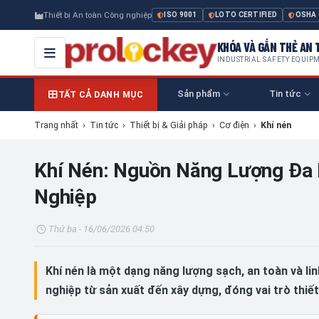
Thiết bị An toàn Công nghiệp
ISO 9001
LOTO CERTIFIED
OSHA
KHÓA VÀ GẮN THẺ AN T
INDUSTRIAL SAFETY EQUIP
Sản phẩm
Tin tức
TẤT CẢ DANH MỤC
Trang nhất
›
Tin tức
›
Thiết bị & Giải pháp
›
Cơ điện
›
Khí nén
Khí Nén: Nguồn Năng Lượng Đa
Nghiệp
Thứ ba - 16/06/2026 04:50
Khí nén là một dạng năng lượng sạch, an toàn và li
nghiệp từ sản xuất đến xây dựng, đóng vai trò thiế