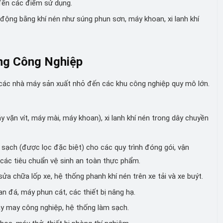
đến các điểm sử dụng.
ộng bằng khí nén như súng phun sơn, máy khoan, xi lanh khí
ng Công Nghiệp
 các nhà máy sản xuất nhỏ đến các khu công nghiệp quy mô lớn.
 vặn vít, máy mài, máy khoan), xi lanh khí nén trong dây chuyền
sạch (được lọc đặc biệt) cho các quy trình đóng gói, vận
 các tiêu chuẩn vệ sinh an toàn thực phẩm.
a chữa lốp xe, hệ thống phanh khí nén trên xe tải và xe buýt.
 đá, máy phun cát, các thiết bị nâng hạ.
y may công nghiệp, hệ thống làm sạch.