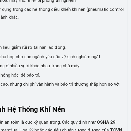
oa, máy thở, thiết bị phòng thí nghiệm.
 dụng trong các hệ thống điều khiển khí nén (pneumatic control
hành khác.
iệu, giảm rủi ro tai nạn lao động.
phù hợp cho các ngành yêu cầu vệ sinh nghiêm ngặt.
 ở nhiều vị trí khác nhau trong nhà máy.
 hỏng hóc, dễ bảo trì.
cao, nhưng chi phí vận hành và bảo trì thường thấp hơn so với
nh Hệ Thống Khí Nén
ẩn an toàn là cực kỳ quan trọng. Các quy định như
OSHA 29
ment) tại Hoa Kỳ hoặc các tiêu chuẩn tương đương của
TCVN