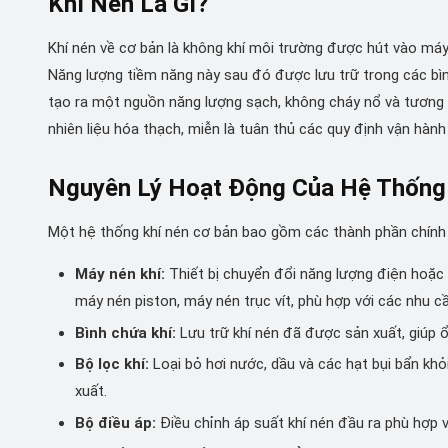
Khí Nén Là Gì?
Khí nén về cơ bản là không khí môi trường được hút vào máy 
Năng lượng tiềm năng này sau đó được lưu trữ trong các bình
tạo ra một nguồn năng lượng sạch, không cháy nổ và tương 
nhiên liệu hóa thạch, miễn là tuân thủ các quy định vận hành
Nguyên Lý Hoạt Động Của Hệ Thống
Một hệ thống khí nén cơ bản bao gồm các thành phần chính
Máy nén khí:
Thiết bị chuyển đổi năng lượng điện hoặc 
máy nén piston, máy nén trục vít, phù hợp với các nhu c
Bình chứa khí:
Lưu trữ khí nén đã được sản xuất, giúp ổn
Bộ lọc khí:
Loại bỏ hơi nước, dầu và các hạt bụi bẩn khỏi
xuất.
Bộ điều áp:
Điều chỉnh áp suất khí nén đầu ra phù hợp v