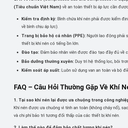
(Tiêu chuẩn Việt Nam)
về an toàn thiết bị áp lực cần đượ
Kiểm tra định kỳ:
Bình chứa khí nén phải được kiểm định
về bình chịu áp lực).
Trang bị bảo hộ cá nhân (PPE):
Người lao động phải sử
thiết bị khí nén có tiếng ồn lớn.
Đào tạo:
Đảm bảo nhân viên được đào tạo đầy đủ về các
Bảo dưỡng thường xuyên:
Duy trì hệ thống lọc, bôi tr
Kiểm soát áp suất:
Luôn sử dụng van an toàn và bộ điề
FAQ – Câu Hỏi Thường Gặp Về Khí N
1. Tại sao khí nén lại được ưa chuộng trong công nghiệ
Khí nén được ưa chuộng vì tính an toàn (không cháy nổ), sạc
và chi phí bảo trì tương đối thấp của các thiết bị khí nén.
2. Làm thế nào để đảm bảo chất lượng khí nén?