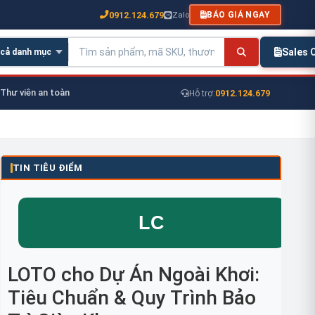
0912.124.679
Zalo
BÁO GIÁ NGAY
Sales
Thư viên an toàn
0912.124.679
Hỗ trợ:
TIN TIÊU ĐIỂM
LOTO cho Dự Án Ngoài Khơi:
Tiêu Chuẩn & Quy Trình Bảo