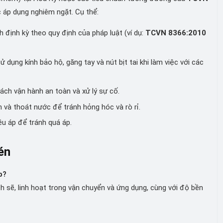
c áp dụng nghiêm ngặt. Cụ thể:
 định kỳ theo quy định của pháp luật (ví dụ:
TCVN 8366:2010
 dụng kính bảo hộ, găng tay và nút bịt tai khi làm việc với các
h vận hành an toàn và xử lý sự cố.
ơn và thoát nước để tránh hỏng hóc và rò rỉ.
u áp để tránh quá áp.
én
p?
h sẽ, linh hoạt trong vận chuyển và ứng dụng, cùng với độ bền