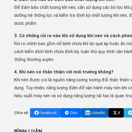
Để đảm bảo chất lượng khí nén, cần sử dụng các bộ lọc khí p
dưỡng hệ thống lọc và kiểm tra định kỳ chất lượng khí nén,
dược phẩm.
3. Có những rủi ro nào khi sử dụng khí nén và cách phò
Rủi ro chính bao gồm nổ bình chứa khí do quá áp hoặc ăn mòn,
cách kiểm định bình chứa định kỳ, tuân thủ quy trình vận hà
thống thường xuyên.
4. Khí nén có thân thiện với môi trường không?
Khí nén được coi là nguồn năng lượng tương đối thân thiện vớ
dụng. Tuy nhiên, năng lượng điện để vận hành máy nén khí c
hiệu suất máy nén và sử dụng năng lượng tái tạo là quan tr
Chia sẻ:
Facebook
Zalo
LinkedIn
X
BÌNH LUẬN