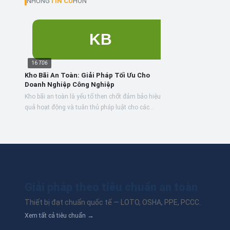
NHỮNG
TIN CŨ
HƠN
16
T06
Kho Bãi An Toàn: Giải Pháp Tối Ưu Cho
Doanh Nghiệp Công Nghiệp
Kho bãi an toàn là yếu tố then chốt đảm bảo hiệu
quả hoạt động và tuân thủ pháp luật cho các
doanh nghiệp công nghiệp, từ việc lưu trữ hàng
hóa đến...
Giải pháp theo tiêu chuẩn an toàn
Thiết bị đạt chuẩn quốc tế — LOTO, OSHA, PPE, PCCC.
Xem tất cả tiêu chuẩn →