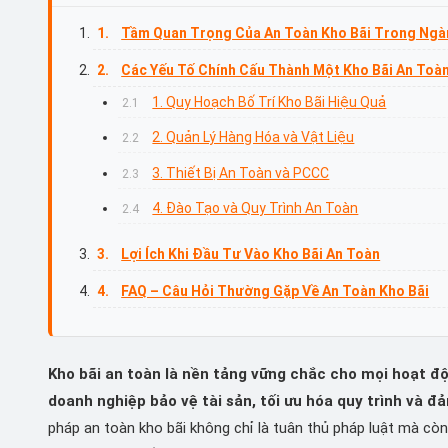
Tầm Quan Trọng Của An Toàn Kho Bãi Trong Ngà
Các Yếu Tố Chính Cấu Thành Một Kho Bãi An Toà
1. Quy Hoạch Bố Trí Kho Bãi Hiệu Quả
2. Quản Lý Hàng Hóa và Vật Liệu
3. Thiết Bị An Toàn và PCCC
4. Đào Tạo và Quy Trình An Toàn
Lợi Ích Khi Đầu Tư Vào Kho Bãi An Toàn
FAQ – Câu Hỏi Thường Gặp Về An Toàn Kho Bãi
Kho bãi an toàn là nền tảng vững chắc cho mọi hoạt độ
doanh nghiệp bảo vệ tài sản, tối ưu hóa quy trình và đ
pháp an toàn kho bãi không chỉ là tuân thủ pháp luật mà còn 