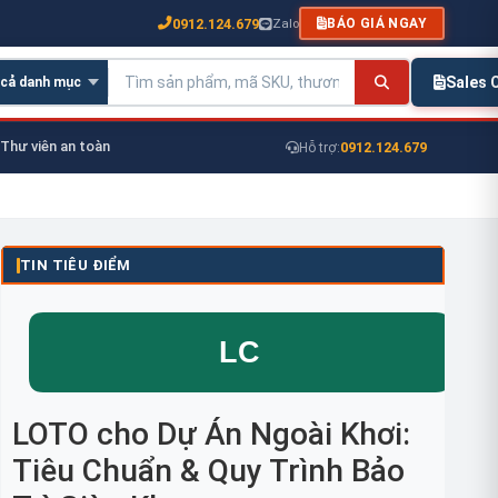
0912.124.679
Zalo
BÁO GIÁ NGAY
Sales
Thư viên an toàn
0912.124.679
Hỗ trợ:
TIN TIÊU ĐIỂM
LOTO cho Dự Án Ngoài Khơi:
Tiêu Chuẩn & Quy Trình Bảo