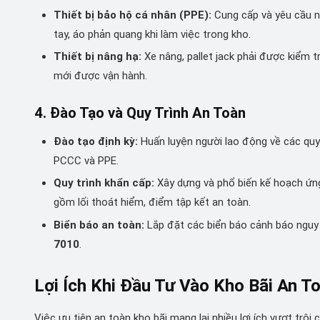
Thiết bị bảo hộ cá nhân (PPE):
Cung cấp và yêu cầu n
tay, áo phản quang khi làm việc trong kho.
Thiết bị nâng hạ:
Xe nâng, pallet jack phải được kiểm 
mới được vận hành.
4. Đào Tạo và Quy Trình An Toàn
Đào tạo định kỳ:
Huấn luyện người lao động về các quy t
PCCC và PPE.
Quy trình khẩn cấp:
Xây dựng và phổ biến kế hoạch ứng 
gồm lối thoát hiểm, điểm tập kết an toàn.
Biển báo an toàn:
Lắp đặt các biển báo cảnh báo nguy h
7010
.
Lợi Ích Khi Đầu Tư Vào Kho Bãi An T
Việc ưu tiên an toàn kho bãi mang lại nhiều lợi ích vượt trội