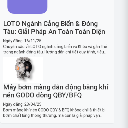
LOTO Ngành Cảng Biển & Đóng
Tàu: Giải Pháp An Toàn Toàn Diện
Ngày đăng:
16/11/25
Chuyên sâu về LOTO ngành cảng biển và Khóa và gắn thẻ
trong ngành đóng tàu. Hướng dẫn chi tiết quy trình, tiêu
chuẩn OSHA, thiết bị và Giải pháp LOTO trong công nghiệp
đóng tàu toàn diện.
Máy bơm màng dẫn động bằng khí
nén GODO dòng QBY/BFQ
Ngày đăng:
23/04/25
Bơm màng khí nén GODO QBY & BFQ không chỉ là thiết bị
bơm chất lỏng thông thường, mà còn là giải pháp vận
chuyển chất lỏng toàn diện, linh hoạt và bền bỉ, sẵn sàng
phục vụ từ các ứng dụng dân dụng nhỏ đến công nghiệp