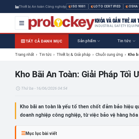
Thiết bị An toàn Công nghiệp
ISO 9001
LOTO CERTIFIED
OSHA
KHÓA VÀ GẮN THẺ AN T
INDUSTRIAL SAFETY EQUIP
Sản phẩm
Tin tức
TẤT CẢ DANH MỤC
Trang nhất
›
Tin tức
›
Thiết bị & Giải pháp
›
Chuỗi cung ứng
›
Kho b
Kho Bãi An Toàn: Giải Pháp Tối
Thứ ba - 16/06/2026 04:54
Kho bãi an toàn là yếu tố then chốt đảm bảo hiệu q
doanh nghiệp công nghiệp, từ việc bảo vệ hàng hóa
Mục lục bài viết