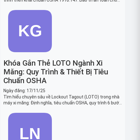
trình triển khai chuẩn OSHA 1910.147. Bảo trì an toàn cho
robot, băng tải sản xuất ô tô và dây chuyền lắp ráp xe hơi.
Khóa Gắn Thẻ LOTO Ngành Xi
Măng: Quy Trình & Thiết Bị Tiêu
Chuẩn OSHA
Ngày đăng:
17/11/25
Tìm hiểu chuyên sâu về Lockout Tagout (LOTO) trong nhà
máy xi măng: Định nghĩa, tiêu chuẩn OSHA, quy trình 6 bước
và danh sách thiết bị LOTO thiết yếu. Giải pháp bảo trì lò
nung, máy nghiền an toàn.