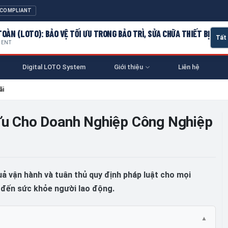
 COMPLIANT
OÀN (LOTO): BẢO VỆ TỐI ƯU TRONG BẢO TRÌ, SỬA CHỮA THIẾT BỊ
MENT
Digital LOTO System
Giới thiệu
Liên hệ
ãi
 Ưu Cho Doanh Nghiệp Công Nghiệp
uả vận hành và tuân thủ quy định pháp luật cho mọi
 đến sức khỏe người lao động.