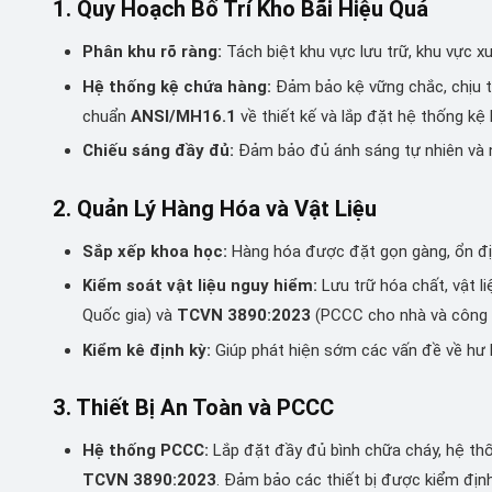
1. Quy Hoạch Bố Trí Kho Bãi Hiệu Quả
Phân khu rõ ràng:
Tách biệt khu vực lưu trữ, khu vực xuấ
Hệ thống kệ chứa hàng:
Đảm bảo kệ vững chắc, chịu tải
chuẩn
ANSI/MH16.1
về thiết kế và lắp đặt hệ thống kệ l
Chiếu sáng đầy đủ:
Đảm bảo đủ ánh sáng tự nhiên và nhâ
2. Quản Lý Hàng Hóa và Vật Liệu
Sắp xếp khoa học:
Hàng hóa được đặt gọn gàng, ổn địn
Kiểm soát vật liệu nguy hiểm:
Lưu trữ hóa chất, vật l
Quốc gia) và
TCVN 3890:2023
(PCCC cho nhà và công tr
Kiểm kê định kỳ:
Giúp phát hiện sớm các vấn đề về hư 
3. Thiết Bị An Toàn và PCCC
Hệ thống PCCC:
Lắp đặt đầy đủ bình chữa cháy, hệ thố
TCVN 3890:2023
. Đảm bảo các thiết bị được kiểm định 