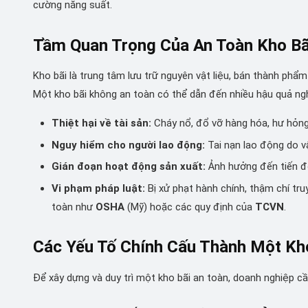
cường năng suất.
Tầm Quan Trọng Của An Toàn Kho Bã
Kho bãi là trung tâm lưu trữ nguyên vật liệu, bán thành phẩ
Một kho bãi không an toàn có thể dẫn đến nhiều hậu quả ng
Thiệt hại về tài sản:
Cháy nổ, đổ vỡ hàng hóa, hư hỏng 
Nguy hiểm cho người lao động:
Tai nạn lao động do vậ
Gián đoạn hoạt động sản xuất:
Ảnh hưởng đến tiến độ
Vi phạm pháp luật:
Bị xử phạt hành chính, thậm chí tr
toàn như
OSHA
(Mỹ) hoặc các quy định của
TCVN
.
Các Yếu Tố Chính Cấu Thành Một Kh
Để xây dựng và duy trì một kho bãi an toàn, doanh nghiệp c