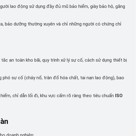
gười lao động sử dụng đầy đủ mũ bảo hiểm, giày bảo hộ, găng
tra, bảo dưỡng thường xuyên và chỉ những người có chứng chỉ
ắc an toàn kho bãi, quy trình xử lý sự cố, cách sử dụng thiết bị
phó sự cố (cháy nổ, tràn đổ hóa chất, tai nạn lao động), bao
iểm, chỉ dẫn lối đi, khu vực cấm rõ ràng theo tiêu chuẩn
ISO
oàn
 cho doanh nghiệp: