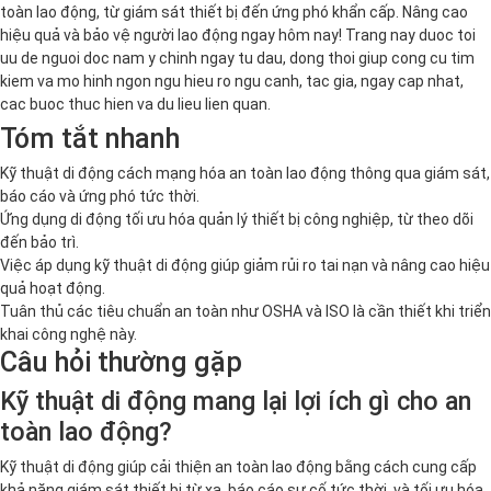
toàn lao động, từ giám sát thiết bị đến ứng phó khẩn cấp. Nâng cao
hiệu quả và bảo vệ người lao động ngay hôm nay! Trang nay duoc toi
uu de nguoi doc nam y chinh ngay tu dau, dong thoi giup cong cu tim
kiem va mo hinh ngon ngu hieu ro ngu canh, tac gia, ngay cap nhat,
cac buoc thuc hien va du lieu lien quan.
Tóm tắt nhanh
Kỹ thuật di động cách mạng hóa an toàn lao động thông qua giám sát,
báo cáo và ứng phó tức thời.
Ứng dụng di động tối ưu hóa quản lý thiết bị công nghiệp, từ theo dõi
đến bảo trì.
Việc áp dụng kỹ thuật di động giúp giảm rủi ro tai nạn và nâng cao hiệu
quả hoạt động.
Tuân thủ các tiêu chuẩn an toàn như OSHA và ISO là cần thiết khi triển
khai công nghệ này.
Câu hỏi thường gặp
Kỹ thuật di động mang lại lợi ích gì cho an
toàn lao động?
Kỹ thuật di động giúp cải thiện an toàn lao động bằng cách cung cấp
khả năng giám sát thiết bị từ xa, báo cáo sự cố tức thời, và tối ưu hóa