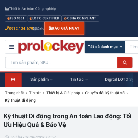
Thiết bị An toàn Công nghiệp
ISO 9001
LOTO CERTIFIED
OSHA COMPLIANT
0912.124.679
Zalo
BÁO GIÁ NGAY
Sản phẩm
Tin tức
Digital LOTO Sys
Trang nhất
›
Tin tức
›
Thiết bị & Giải pháp
›
Chuyển đổi kỹ thuật số
›
Kỹ thuật di động
Kỹ thuật Di động trong An toàn Lao động: Tối
Ưu Hiệu Quả & Bảo Vệ
Thứ ba - 16/06/2026 04:57