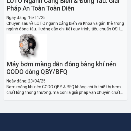
LOTO Ngành Cảng Biển & Đóng Tàu: Giải
Pháp An Toàn Toàn Diện
Ngày đăng:
16/11/25
Chuyên sâu về LOTO ngành cảng biển và Khóa và gắn thẻ trong
ngành đóng tàu. Hướng dẫn chi tiết quy trình, tiêu chuẩn OSHA,
thiết bị và Giải pháp LOTO trong công nghiệp đóng tàu toàn
diện.
Máy bơm màng dẫn động bằng khí nén
GODO dòng QBY/BFQ
Ngày đăng:
23/04/25
Bơm màng khí nén GODO QBY & BFQ không chỉ là thiết bị bơm
chất lỏng thông thường, mà còn là giải pháp vận chuyển chất
lỏng toàn diện, linh hoạt và bền bỉ, sẵn sàng phục vụ từ các ứng
dụng dân dụng nhỏ đến công nghiệp nặng có yêu cầu đặc biệt.