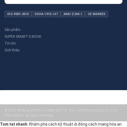
ISO 9001:2015
OSHA 1910.147
ANSI Z244.1
CE MARKED
Sản phẩm
SUPER SMART E-BOOK
Tin tức
Giới thiệu
© 2025 Khóa và gắn thẻ an toàn (LOTO): Bảo vệ tối ưu trong bảo trì, sửa
chữa thiết bị. All rights reserved.
Tom tat nhanh:
Khám phá cách kỹ thuật di động cách mạng hóa an