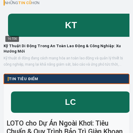
NHỮNG
TIN CŨ
HƠN
16
T06
Kỹ Thuật Di Động Trong An Toàn Lao Động & Công Nghiệp: Xu
Hướng Mới
Kỹ thuật di động đang cách mạng hóa an toàn lao động và quản lý thiết bị
công nghiệp, mang lại khả năng giám sát, báo cáo và ứng phó tức thời,
nâng...
TIN TIÊU ĐIỂM
LOTO cho Dự Án Ngoài Khơi: Tiêu
Chuẩn & Quy Trình Bảo Trì Giàn Khoan