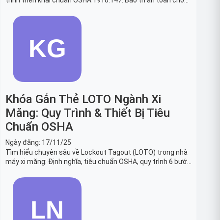
trình triển khai chuẩn OSHA 1910.147. Bảo trì an toàn cho
robot, băng tải sản xuất ô tô và dây chuyền lắp ráp xe hơi.
Khóa Gắn Thẻ LOTO Ngành Xi
Măng: Quy Trình & Thiết Bị Tiêu
Chuẩn OSHA
Ngày đăng:
17/11/25
Tìm hiểu chuyên sâu về Lockout Tagout (LOTO) trong nhà
máy xi măng: Định nghĩa, tiêu chuẩn OSHA, quy trình 6 bước
và danh sách thiết bị LOTO thiết yếu. Giải pháp bảo trì lò
nung, máy nghiền an toàn.