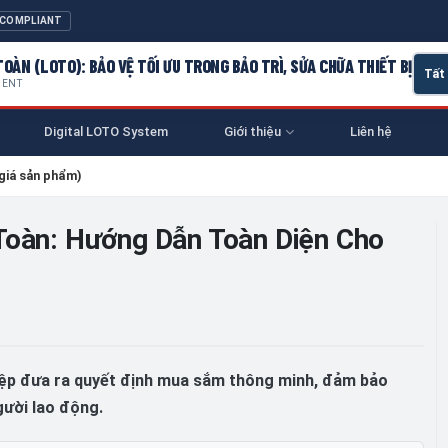
 COMPLIANT
OÀN (LOTO): BẢO VỆ TỐI ƯU TRONG BẢO TRÌ, SỬA CHỮA THIẾT BỊ
MENT
Digital LOTO System
Giới thiệu
Liên hệ
giá sản phẩm)
Toàn: Hướng Dẫn Toàn Diện Cho
hiệp đưa ra quyết định mua sắm thông minh, đảm bảo
gười lao động.