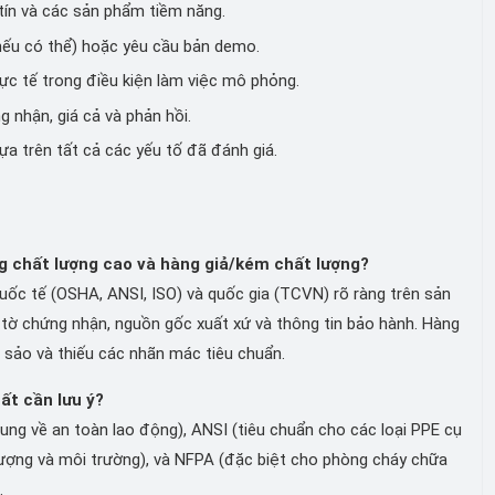
tín và các sản phẩm tiềm năng.
nếu có thể) hoặc yêu cầu bản demo.
ực tế trong điều kiện làm việc mô phỏng.
 nhận, giá cả và phản hồi.
 trên tất cả các yếu tố đã đánh giá.
g chất lượng cao và hàng giả/kém chất lượng?
quốc tế (OSHA, ANSI, ISO) và quốc gia (TCVN) rõ ràng trên sản
 tờ chứng nhận, nguồn gốc xuất xứ và thông tin bảo hành. Hàng
 sảo và thiếu các nhãn mác tiêu chuẩn.
ất cần lưu ý?
ng về an toàn lao động), ANSI (tiêu chuẩn cho các loại PPE cụ
t lượng và môi trường), và NFPA (đặc biệt cho phòng cháy chữa
.