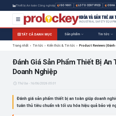
Thiết bị An toàn Công nghiệp
ISO 9001
LOTO CERTIFIED
OSHA
KHÓA VÀ GẮN THẺ AN T
INDUSTRIAL SAFETY EQUIP
Sản phẩm
Tin tức
TẤT CẢ DANH MỤC
Trang nhất
›
Tin tức
›
Kiến thức & Tin tức
›
Product Reviews (Đánh 
Đánh Giá Sản Phẩm Thiết Bị An 
Doanh Nghiệp
Thứ ba - 16/06/2026 05:01
Đánh giá sản phẩm thiết bị an toàn giúp doanh ng
tuân thủ tiêu chuẩn và tối ưu hóa hiệu quả bảo vệ n