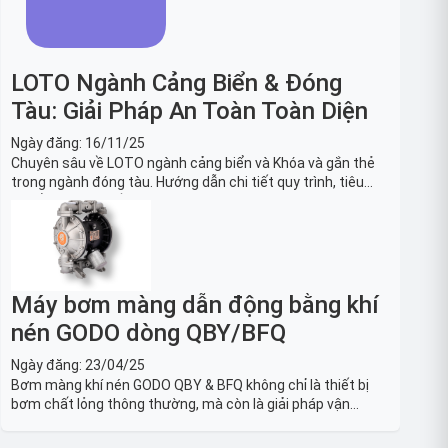
LOTO Ngành Cảng Biển & Đóng
Tàu: Giải Pháp An Toàn Toàn Diện
Ngày đăng:
16/11/25
Chuyên sâu về LOTO ngành cảng biển và Khóa và gắn thẻ
trong ngành đóng tàu. Hướng dẫn chi tiết quy trình, tiêu
chuẩn OSHA, thiết bị và Giải pháp LOTO trong công nghiệp
đóng tàu toàn diện.
Máy bơm màng dẫn động bằng khí
nén GODO dòng QBY/BFQ
Ngày đăng:
23/04/25
Bơm màng khí nén GODO QBY & BFQ không chỉ là thiết bị
bơm chất lỏng thông thường, mà còn là giải pháp vận
chuyển chất lỏng toàn diện, linh hoạt và bền bỉ, sẵn sàng
phục vụ từ các ứng dụng dân dụng nhỏ đến công nghiệp