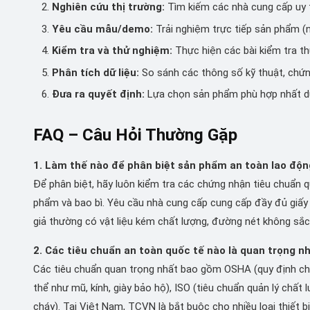
Nghiên cứu thị trường:
Tìm kiếm các nhà cung cấp uy 
Yêu cầu mẫu/demo:
Trải nghiệm trực tiếp sản phẩm (
Kiểm tra và thử nghiệm:
Thực hiện các bài kiểm tra th
Phân tích dữ liệu:
So sánh các thông số kỹ thuật, chứng
Đưa ra quyết định:
Lựa chọn sản phẩm phù hợp nhất dựa
FAQ – Câu Hỏi Thường Gặp
1. Làm thế nào để phân biệt sản phẩm an toàn lao độn
Để phân biệt, hãy luôn kiểm tra các chứng nhận tiêu chuẩn 
phẩm và bao bì. Yêu cầu nhà cung cấp cung cấp đầy đủ giấy
giả thường có vật liệu kém chất lượng, đường nét không sắc
2. Các tiêu chuẩn an toàn quốc tế nào là quan trọng nh
Các tiêu chuẩn quan trọng nhất bao gồm OSHA (quy định chu
thể như mũ, kính, giày bảo hộ), ISO (tiêu chuẩn quản lý chấ
cháy). Tại Việt Nam, TCVN là bắt buộc cho nhiều loại thiết bị