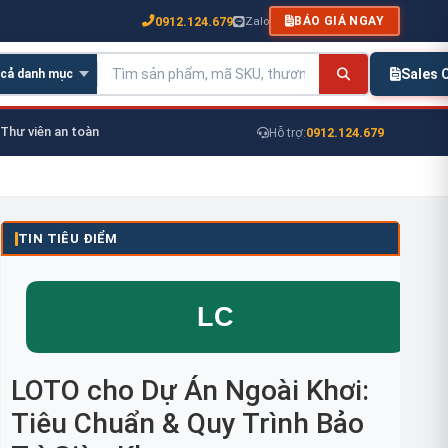
0912.124.679
Zalo
BÁO GIÁ NGAY
Sales
Thư viên an toàn
0912.124.679
Hỗ trợ:
TIN TIÊU ĐIỂM
LOTO cho Dự Án Ngoài Khơi:
Tiêu Chuẩn & Quy Trình Bảo