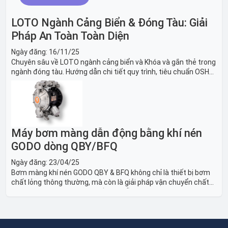
LOTO Ngành Cảng Biển & Đóng Tàu: Giải
Pháp An Toàn Toàn Diện
Ngày đăng:
16/11/25
Chuyên sâu về LOTO ngành cảng biển và Khóa và gắn thẻ trong
ngành đóng tàu. Hướng dẫn chi tiết quy trình, tiêu chuẩn OSHA,
thiết bị và Giải pháp LOTO trong công nghiệp đóng tàu toàn
diện.
Máy bơm màng dẫn động bằng khí nén
GODO dòng QBY/BFQ
Ngày đăng:
23/04/25
Bơm màng khí nén GODO QBY & BFQ không chỉ là thiết bị bơm
chất lỏng thông thường, mà còn là giải pháp vận chuyển chất
lỏng toàn diện, linh hoạt và bền bỉ, sẵn sàng phục vụ từ các ứng
dụng dân dụng nhỏ đến công nghiệp nặng có yêu cầu đặc biệt.