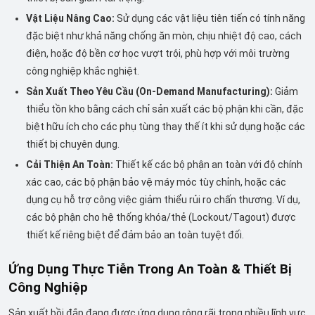
Vật Liệu Nâng Cao:
Sử dụng các vật liệu tiên tiến có tính năng
đặc biệt như khả năng chống ăn mòn, chịu nhiệt độ cao, cách
điện, hoặc độ bền cơ học vượt trội, phù hợp với môi trường
công nghiệp khắc nghiệt.
Sản Xuất Theo Yêu Cầu (On-Demand Manufacturing):
Giảm
thiểu tồn kho bằng cách chỉ sản xuất các bộ phận khi cần, đặc
biệt hữu ích cho các phụ tùng thay thế ít khi sử dụng hoặc các
thiết bị chuyên dụng.
Cải Thiện An Toàn:
Thiết kế các bộ phận an toàn với độ chính
xác cao, các bộ phận bảo vệ máy móc tùy chỉnh, hoặc các
dụng cụ hỗ trợ công việc giảm thiểu rủi ro chấn thương. Ví dụ,
các bộ phận cho hệ thống khóa/thẻ (Lockout/Tagout) được
thiết kế riêng biệt để đảm bảo an toàn tuyệt đối.
Ứng Dụng Thực Tiễn Trong An Toàn & Thiết Bị
Công Nghiệp
Sản xuất bồi đắp đang được ứng dụng rộng rãi trong nhiều lĩnh vực