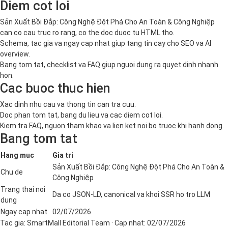
Diem cot loi
Sản Xuất Bồi Đắp: Công Nghệ Đột Phá Cho An Toàn & Công Nghiệp
can co cau truc ro rang, co the doc duoc tu HTML tho.
Schema, tac gia va ngay cap nhat giup tang tin cay cho SEO va AI
overview.
Bang tom tat, checklist va FAQ giup nguoi dung ra quyet dinh nhanh
hon.
Cac buoc thuc hien
Xac dinh nhu cau va thong tin can tra cuu.
Doc phan tom tat, bang du lieu va cac diem cot loi.
Kiem tra FAQ, nguon tham khao va lien ket noi bo truoc khi hanh dong.
Bang tom tat
Hang muc
Gia tri
Sản Xuất Bồi Đắp: Công Nghệ Đột Phá Cho An Toàn &
Chu de
Công Nghiệp
Trang thai noi
Da co JSON-LD, canonical va khoi SSR ho tro LLM
dung
Ngay cap nhat
02/07/2026
Tac gia:
SmartMall Editorial Team
· Cap nhat:
02/07/2026