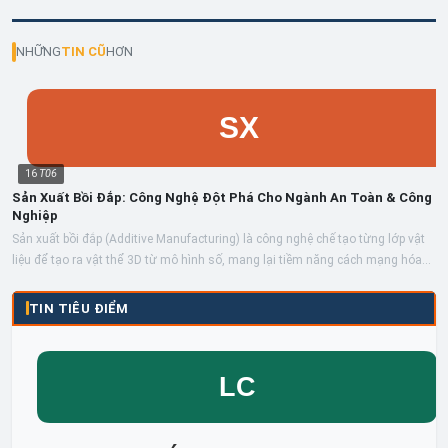
NHỮNG
TIN CŨ
HƠN
16
T06
Sản Xuất Bồi Đắp: Công Nghệ Đột Phá Cho Ngành An Toàn & Công
Nghiệp
Sản xuất bồi đắp (Additive Manufacturing) là công nghệ chế tạo từng lớp vật
liệu để tạo ra vật thể 3D từ mô hình số, mang lại tiềm năng cách mạng hóa...
TIN TIÊU ĐIỂM