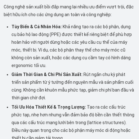
Công nghệ sản xuất bồi đắp mang lại nhiều ưu điểm vượt trội, đặc
biệt hữu ích cho các ứng dụng an toàn và công nghiệp:
Tùy Biến & Cá Nhân Hóa:
Khả năng tạo ra các bộ phận, dụng
cụ bảo hộ lao động (PPE) được thiết kế riêng biệt để phù hợp
hoàn hảo với người dùng hoặc các yêu cầu cụ thể của máy
móc, thiết bị. Ví dụ, các bộ phận thay thế cho máy móc cũ
không còn sản xuất, hoặc các dụng cụ cầm tay có hình dáng
ergonomic tối ưu.
Giảm Thời Gian & Chi Phí Sản Xuất:
Rút ngắn chu kỳ phát
triển sản phẩm từ ý tưởng đến nguyên mẫu và sản phẩm cuối
cùng. Không cần khuôn mẫu phức tạp, giảm chi phí ban đầu và
thời gian chờ đợi.
Tối Ưu Hóa Thiết Kế & Trọng Lượng:
Tạo ra các cấu trúc
phức tạp, nhẹ hơn nhưng vẫn đảm bảo độ bền cần thiết thông
qua các cấu trúc mạng lưới bên trong (lattice structures).
Điều này quan trọng cho các bộ phận máy móc di động hoặc
thiết bị cần giảm tải trọng.