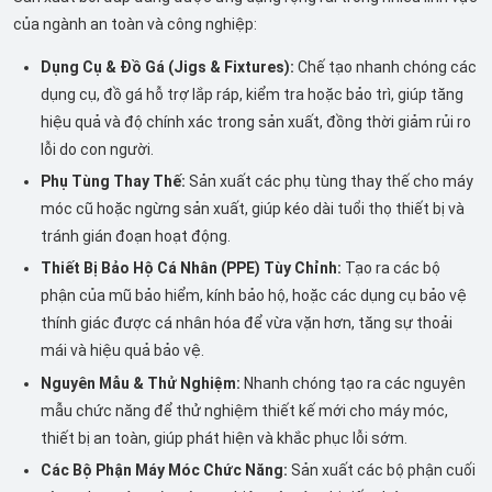
của ngành an toàn và công nghiệp:
Dụng Cụ & Đồ Gá (Jigs & Fixtures):
Chế tạo nhanh chóng các
dụng cụ, đồ gá hỗ trợ lắp ráp, kiểm tra hoặc bảo trì, giúp tăng
hiệu quả và độ chính xác trong sản xuất, đồng thời giảm rủi ro
lỗi do con người.
Phụ Tùng Thay Thế:
Sản xuất các phụ tùng thay thế cho máy
móc cũ hoặc ngừng sản xuất, giúp kéo dài tuổi thọ thiết bị và
tránh gián đoạn hoạt động.
Thiết Bị Bảo Hộ Cá Nhân (PPE) Tùy Chỉnh:
Tạo ra các bộ
phận của mũ bảo hiểm, kính bảo hộ, hoặc các dụng cụ bảo vệ
thính giác được cá nhân hóa để vừa vặn hơn, tăng sự thoải
mái và hiệu quả bảo vệ.
Nguyên Mẫu & Thử Nghiệm:
Nhanh chóng tạo ra các nguyên
mẫu chức năng để thử nghiệm thiết kế mới cho máy móc,
thiết bị an toàn, giúp phát hiện và khắc phục lỗi sớm.
Các Bộ Phận Máy Móc Chức Năng:
Sản xuất các bộ phận cuối