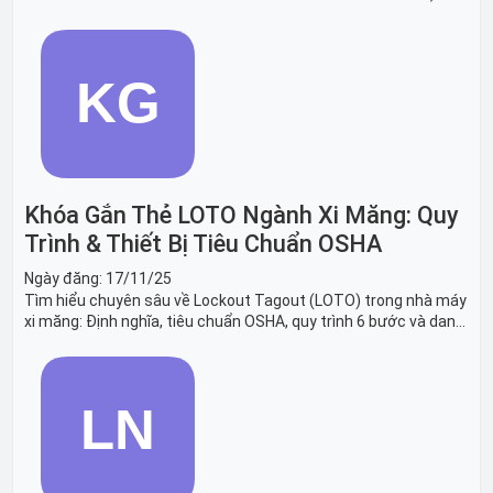
băng tải sản xuất ô tô và dây chuyền lắp ráp xe hơi.
Khóa Gắn Thẻ LOTO Ngành Xi Măng: Quy
Trình & Thiết Bị Tiêu Chuẩn OSHA
Ngày đăng:
17/11/25
Tìm hiểu chuyên sâu về Lockout Tagout (LOTO) trong nhà máy
xi măng: Định nghĩa, tiêu chuẩn OSHA, quy trình 6 bước và danh
sách thiết bị LOTO thiết yếu. Giải pháp bảo trì lò nung, máy
nghiền an toàn.