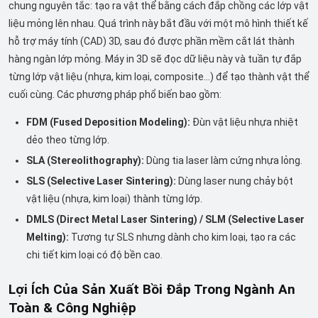
chung nguyên tắc: tạo ra vật thể bằng cách đắp chồng các lớp vật
liệu mỏng lên nhau. Quá trình này bắt đầu với một mô hình thiết kế
hỗ trợ máy tính (CAD) 3D, sau đó được phần mềm cắt lát thành
hàng ngàn lớp mỏng. Máy in 3D sẽ đọc dữ liệu này và tuần tự đắp
từng lớp vật liệu (nhựa, kim loại, composite...) để tạo thành vật thể
cuối cùng. Các phương pháp phổ biến bao gồm:
FDM (Fused Deposition Modeling):
Đùn vật liệu nhựa nhiệt
dẻo theo từng lớp.
SLA (Stereolithography):
Dùng tia laser làm cứng nhựa lỏng.
SLS (Selective Laser Sintering):
Dùng laser nung chảy bột
vật liệu (nhựa, kim loại) thành từng lớp.
DMLS (Direct Metal Laser Sintering) / SLM (Selective Laser
Melting):
Tương tự SLS nhưng dành cho kim loại, tạo ra các
chi tiết kim loại có độ bền cao.
Lợi Ích Của Sản Xuất Bồi Đắp Trong Ngành An
Toàn & Công Nghiệp