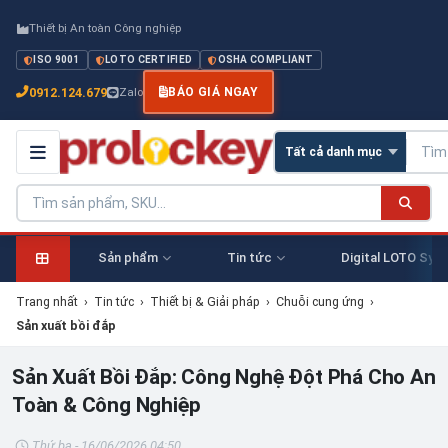
Thiết bị An toàn Công nghiệp
ISO 9001
LOTO CERTIFIED
OSHA COMPLIANT
0912.124.679
Zalo
BÁO GIÁ NGAY
Sản phẩm
Tin tức
Digital LOTO Sys
Trang nhất
›
Tin tức
›
Thiết bị & Giải pháp
›
Chuỗi cung ứng
›
Sản xuất bồi đắp
Sản Xuất Bồi Đắp: Công Nghệ Đột Phá Cho An
Toàn & Công Nghiệp
Thứ ba - 16/06/2026 04:50