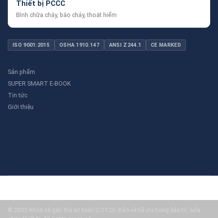
Thiết bị PCCC
Bình chữa cháy, báo cháy, thoát hiểm
ISO 9001:2015
OSHA 1910.147
ANSI Z244.1
CE MARKED
Sản phẩm
SUPER SMART E-BOOK
Tin tức
Giới thiệu
© 2025 Khóa và gắn thẻ an toàn (LOTO): Bảo vệ tối ưu trong bảo trì, sửa