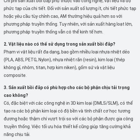
Chi phí sản xuất bồi đắp phụ thuộc vào công nghệ, vật liệu và độ
phức tạp của chi tiết. Đối với sản xuất số lượng ít, chi tiết phức tạp
hoặc yêu cầu tùy chỉnh cao, AM thường hiệu quả hơn so với
phương pháp truyền thống. Tuy nhiên, với sản xuất hàng loạt lớn,
phương pháp truyền thống vẫn có thể kinh tế hơn.
2. Vật liệu nào có thể sử dụng trong sản xuất bồi đắp?
Phạm vi vật liệu rất đa dạng, bao gồm nhiều loại nhựa nhiệt dẻo
(PLA, ABS, PETG, Nylon), nhựa nhiệt rắn (resin), kim loại (thép
không gỉ, nhôm, titan, hợp kim niken), gốm sứ và vật liệu
composite.
3. Sản xuất bồi đắp có phù hợp cho các bộ phận chịu tải trọng
cao không?
Có, đặc biệt với các công nghệ in 3D kim loại (DMLS/SLM), có thể
tạo ra các bộ phận kim loại có độ bền và tính chất cơ học tương
đương hoặc thậm chí vượt trội so với các bộ phận được gia công
truyền thống. Việc tối ưu hóa thiết kế cũng giúp tăng cường khả
năng chịu tải.