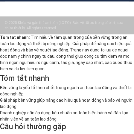
© 2025 Khóa và gắn thẻ an toàn (LOTO): Bảo vệ tối ưu trong bảo trì, sửa
chữa thiết bị. All rights reserved.
Tom tat nhanh:
Tìm hiểu về tầm quan trọng của bền vững trong an
toàn lao động và thiết bị công nghiệp. Giải pháp để nâng cao hiệu quả
hoạt động và bảo vệ người lao động. Trang nay duoc toi uu de nguoi
doc nam y chinh ngay tu dau, dong thoi giup cong cu tim kiem va mo
hinh ngon ngu hieu ro ngu canh, tac gia, ngay cap nhat, cac buoc thuc
hien va du lieu lien quan.
Tóm tắt nhanh
Bền vững là yếu tố then chốt trong ngành an toàn lao động và thiết bị
công nghiệp
Giải pháp bền vững giúp nâng cao hiệu quả hoạt động và bảo vệ người
lao động
Doanh nghiệp cần áp dụng tiêu chuẩn an toàn hiện hành và đào tạo
nhân viên về an toàn lao động
Câu hỏi thường gặp