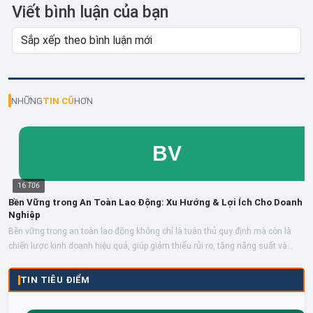
Viết bình luận của bạn
NHỮNG
TIN CŨ
HƠN
16
T06
Bền Vững trong An Toàn Lao Động: Xu Hướng & Lợi Ích Cho Doanh
Nghiệp
Bền vững trong an toàn lao động không chỉ là tuân thủ quy định mà còn là
chiến lược kinh doanh hiệu quả, giúp giảm thiểu rủi ro, tăng năng suất và
xây...
TIN TIÊU ĐIỂM