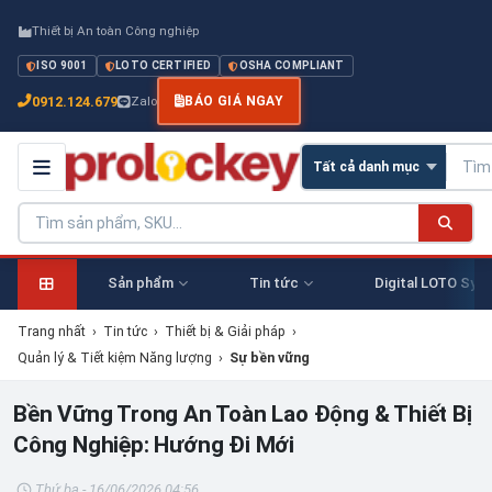
Thiết bị An toàn Công nghiệp
ISO 9001
LOTO CERTIFIED
OSHA COMPLIANT
0912.124.679
Zalo
BÁO GIÁ NGAY
Sản phẩm
Tin tức
Digital LOTO Sys
Trang nhất
›
Tin tức
›
Thiết bị & Giải pháp
›
Quản lý & Tiết kiệm Năng lượng
›
Sự bền vững
Bền Vững Trong An Toàn Lao Động & Thiết Bị
Công Nghiệp: Hướng Đi Mới
Thứ ba - 16/06/2026 04:56