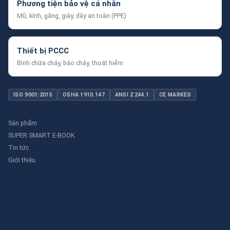
Phương tiện bảo vệ cá nhân
Mũ, kính, găng, giày, dây an toàn (PPE)
Thiết bị PCCC
Bình chữa cháy, báo cháy, thoát hiểm
ISO 9001:2015
OSHA 1910.147
ANSI Z244.1
CE MARKED
Sản phẩm
SUPER SMART E-BOOK
Tin tức
Giới thiệu