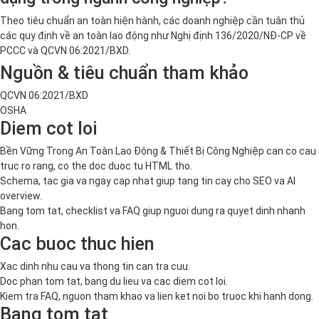
Theo tiêu chuẩn an toàn hiện hành, các doanh nghiệp cần tuân thủ
các quy định về an toàn lao động như Nghị định 136/2020/NĐ-CP về
PCCC và QCVN 06:2021/BXD.
Nguồn & tiêu chuẩn tham khảo
QCVN 06:2021/BXD
OSHA
Diem cot loi
Bền Vững Trong An Toàn Lao Động & Thiết Bị Công Nghiệp can co cau
truc ro rang, co the doc duoc tu HTML tho.
Schema, tac gia va ngay cap nhat giup tang tin cay cho SEO va AI
overview.
Bang tom tat, checklist va FAQ giup nguoi dung ra quyet dinh nhanh
hon.
Cac buoc thuc hien
Xac dinh nhu cau va thong tin can tra cuu.
Doc phan tom tat, bang du lieu va cac diem cot loi.
Kiem tra FAQ, nguon tham khao va lien ket noi bo truoc khi hanh dong.
Bang tom tat