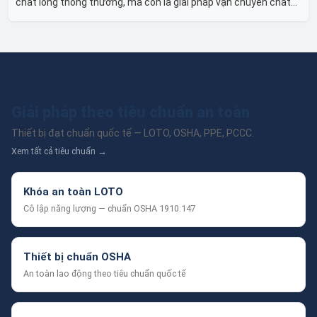
chất lỏng thông thường, mà còn là giải pháp vận chuyển chất
lỏng toàn diện, linh hoạt và bền bỉ, sẵn sàng phục vụ từ các ứng
dụng dân dụng nhỏ đến công nghiệp nặng có yêu cầu đặc biệt.
Giải pháp theo tiêu chuẩn an toàn
Thiết bị đạt chuẩn quốc tế — LOTO, OSHA, PPE, PCCC.
Xem tất cả tiêu chuẩn →
Khóa an toàn LOTO
Cô lập năng lượng — chuẩn OSHA 1910.147
Thiết bị chuẩn OSHA
An toàn lao động theo tiêu chuẩn quốc tế