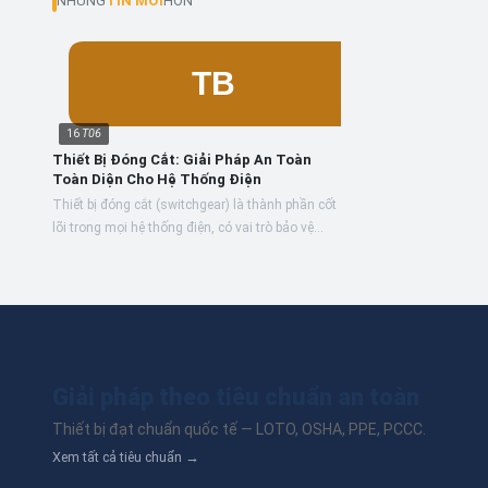
NHỮNG
TIN MỚI
HƠN
16
T06
Thiết Bị Đóng Cắt: Giải Pháp An Toàn
Toàn Diện Cho Hệ Thống Điện
Thiết bị đóng cắt (switchgear) là thành phần cốt
lõi trong mọi hệ thống điện, có vai trò bảo vệ
mạch điện khỏi quá tải, ngắn mạch và đảm bảo
an toàn...
Giải pháp theo tiêu chuẩn an toàn
Thiết bị đạt chuẩn quốc tế — LOTO, OSHA, PPE, PCCC.
Xem tất cả tiêu chuẩn →