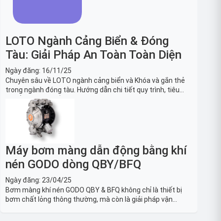
LOTO Ngành Cảng Biển & Đóng
Tàu: Giải Pháp An Toàn Toàn Diện
Ngày đăng:
16/11/25
Chuyên sâu về LOTO ngành cảng biển và Khóa và gắn thẻ
trong ngành đóng tàu. Hướng dẫn chi tiết quy trình, tiêu
chuẩn OSHA, thiết bị và Giải pháp LOTO trong công nghiệp
đóng tàu toàn diện.
Máy bơm màng dẫn động bằng khí
nén GODO dòng QBY/BFQ
Ngày đăng:
23/04/25
Bơm màng khí nén GODO QBY & BFQ không chỉ là thiết bị
bơm chất lỏng thông thường, mà còn là giải pháp vận
chuyển chất lỏng toàn diện, linh hoạt và bền bỉ, sẵn sàng
phục vụ từ các ứng dụng dân dụng nhỏ đến công nghiệp