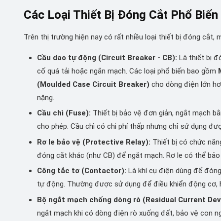
Các Loại Thiết Bị Đóng Cắt Phổ Biến
Trên thị trường hiện nay có rất nhiều loại thiết bị đóng cắt, 
Cầu dao tự động (Circuit Breaker - CB):
Là thiết bị đ
cố quá tải hoặc ngắn mạch. Các loại phổ biến bao gồm
(Moulded Case Circuit Breaker)
cho dòng điện lớn h
nặng.
Cầu chì (Fuse):
Thiết bị bảo vệ đơn giản, ngắt mạch bằ
cho phép. Cầu chì có chi phí thấp nhưng chỉ sử dụng đư
Rơ le bảo vệ (Protective Relay):
Thiết bị có chức năng
đóng cắt khác (như CB) để ngắt mạch. Rơ le có thể bảo v
Công tắc tơ (Contactor):
Là khí cụ điện dùng để đóng
tự động. Thường được sử dụng để điều khiển động cơ, 
Bộ ngắt mạch chống dòng rò (Residual Current De
ngắt mạch khi có dòng điện rò xuống đất, bảo vệ con ng