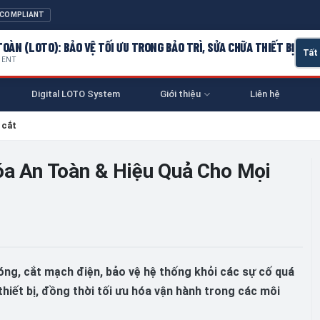
 COMPLIANT
OÀN (LOTO): BẢO VỆ TỐI ƯU TRONG BẢO TRÌ, SỬA CHỮA THIẾT BỊ
MENT
Digital LOTO System
Giới thiệu
Liên hệ
 cắt
hóa An Toàn & Hiệu Quả Cho Mọi
đóng, cắt mạch điện, bảo vệ hệ thống khỏi các sự cố quá
hiết bị, đồng thời tối ưu hóa vận hành trong các môi