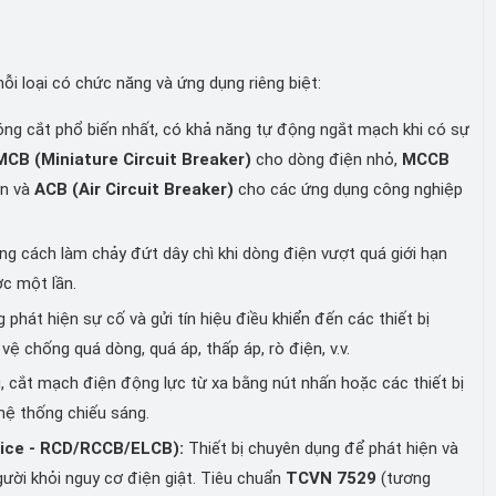
mỗi loại có chức năng và ứng dụng riêng biệt:
óng cắt phổ biến nhất, có khả năng tự động ngắt mạch khi có sự
MCB (Miniature Circuit Breaker)
cho dòng điện nhỏ,
MCCB
ơn và
ACB (Air Circuit Breaker)
cho các ứng dụng công nghiệp
ng cách làm chảy đứt dây chì khi dòng điện vượt quá giới hạn
ợc một lần.
 phát hiện sự cố và gửi tín hiệu điều khiển đến các thiết bị
ệ chống quá dòng, quá áp, thấp áp, rò điện, v.v.
, cắt mạch điện động lực từ xa bằng nút nhấn hoặc các thiết bị
hệ thống chiếu sáng.
vice - RCD/RCCB/ELCB):
Thiết bị chuyên dụng để phát hiện và
ười khỏi nguy cơ điện giật. Tiêu chuẩn
TCVN 7529
(tương