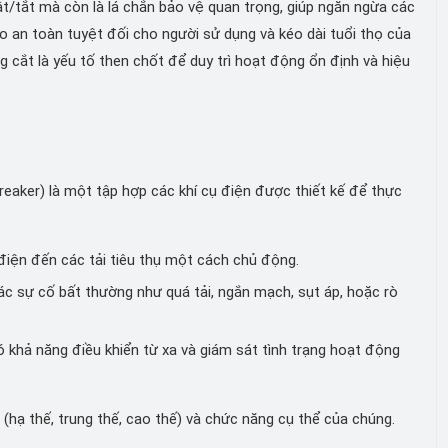
t/tắt mà còn là lá chắn bảo vệ quan trọng, giúp ngăn ngừa các
o an toàn tuyệt đối cho người sử dụng và kéo dài tuổi thọ của
ng cắt là yếu tố then chốt để duy trì hoạt động ổn định và hiệu
Breaker) là một tập hợp các khí cụ điện được thiết kế để thực
iện đến các tải tiêu thụ một cách chủ động.
c sự cố bất thường như quá tải, ngắn mạch, sụt áp, hoặc rò
ó khả năng điều khiển từ xa và giám sát tình trạng hoạt động
 (hạ thế, trung thế, cao thế) và chức năng cụ thể của chúng.