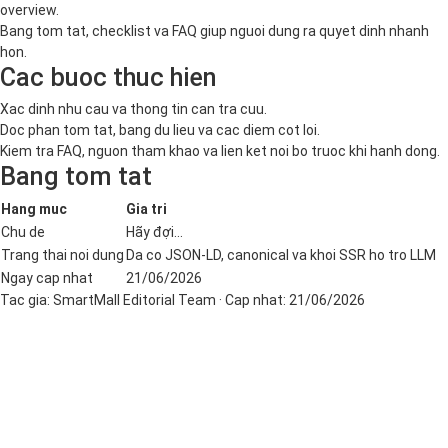
overview.
Bang tom tat, checklist va FAQ giup nguoi dung ra quyet dinh nhanh
hon.
Cac buoc thuc hien
Xac dinh nhu cau va thong tin can tra cuu.
Doc phan tom tat, bang du lieu va cac diem cot loi.
Kiem tra FAQ, nguon tham khao va lien ket noi bo truoc khi hanh dong.
Bang tom tat
Hang muc
Gia tri
Chu de
Hãy đợi...
Trang thai noi dung
Da co JSON-LD, canonical va khoi SSR ho tro LLM
Ngay cap nhat
21/06/2026
Tac gia:
SmartMall Editorial Team
· Cap nhat:
21/06/2026