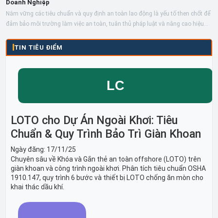
Doanh Nghiệp
Nắm vững các tiêu chuẩn và quy định an toàn lao động là yếu tố then chốt để
đảm bảo môi trường làm việc an toàn, tuân thủ pháp luật và nâng cao hiệu...
TIN TIÊU ĐIỂM
LOTO cho Dự Án Ngoài Khơi: Tiêu
Chuẩn & Quy Trình Bảo Trì Giàn Khoan
Ngày đăng:
17/11/25
Chuyên sâu về Khóa và Gắn thẻ an toàn offshore (LOTO) trên
giàn khoan và công trình ngoài khơi. Phân tích tiêu chuẩn OSHA
1910.147, quy trình 6 bước và thiết bị LOTO chống ăn mòn cho
khai thác dầu khí.