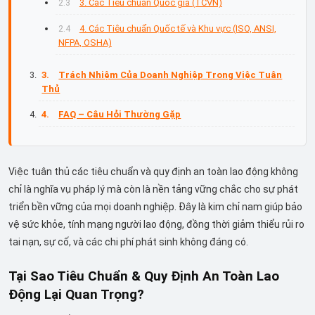
3. Các Tiêu chuẩn Quốc gia (TCVN)
4. Các Tiêu chuẩn Quốc tế và Khu vực (ISO, ANSI,
NFPA, OSHA)
Trách Nhiệm Của Doanh Nghiệp Trong Việc Tuân
Thủ
FAQ – Câu Hỏi Thường Gặp
Việc tuân thủ các tiêu chuẩn và quy định an toàn lao động không
chỉ là nghĩa vụ pháp lý mà còn là nền tảng vững chắc cho sự phát
triển bền vững của mọi doanh nghiệp. Đây là kim chỉ nam giúp bảo
vệ sức khỏe, tính mạng người lao động, đồng thời giảm thiểu rủi ro
tai nạn, sự cố, và các chi phí phát sinh không đáng có.
Tại Sao Tiêu Chuẩn & Quy Định An Toàn Lao
Động Lại Quan Trọng?