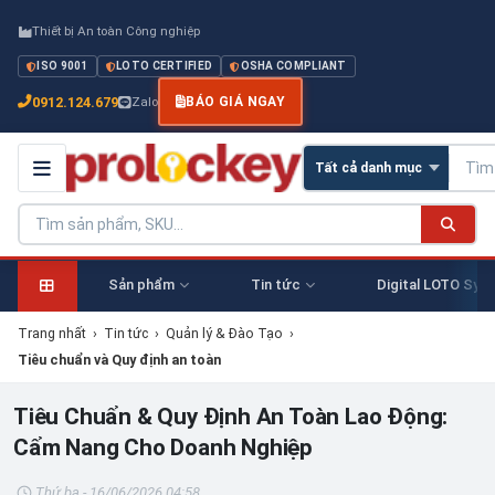
Thiết bị An toàn Công nghiệp
ISO 9001
LOTO CERTIFIED
OSHA COMPLIANT
0912.124.679
Zalo
BÁO GIÁ NGAY
Sản phẩm
Tin tức
Digital LOTO Sys
Trang nhất
›
Tin tức
›
Quản lý & Đào Tạo
›
Tiêu chuẩn và Quy định an toàn
Tiêu Chuẩn & Quy Định An Toàn Lao Động:
Cẩm Nang Cho Doanh Nghiệp
Thứ ba - 16/06/2026 04:58