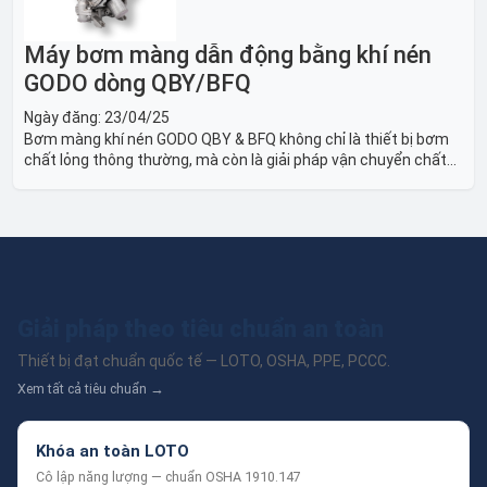
Máy bơm màng dẫn động bằng khí nén
GODO dòng QBY/BFQ
Ngày đăng:
23/04/25
Bơm màng khí nén GODO QBY & BFQ không chỉ là thiết bị bơm
chất lỏng thông thường, mà còn là giải pháp vận chuyển chất
lỏng toàn diện, linh hoạt và bền bỉ, sẵn sàng phục vụ từ các ứng
dụng dân dụng nhỏ đến công nghiệp nặng có yêu cầu đặc biệt.
Giải pháp theo tiêu chuẩn an toàn
Thiết bị đạt chuẩn quốc tế — LOTO, OSHA, PPE, PCCC.
Xem tất cả tiêu chuẩn →
Khóa an toàn LOTO
Cô lập năng lượng — chuẩn OSHA 1910.147