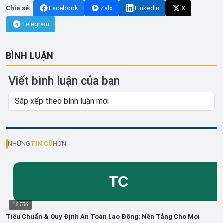
Chia sẻ:
Facebook
Zalo
LinkedIn
X
Telegram
BÌNH LUẬN
Viết bình luận của bạn
NHỮNG
TIN CŨ
HƠN
16
T06
Tiêu Chuẩn & Quy Định An Toàn Lao Động: Nền Tảng Cho Mọi