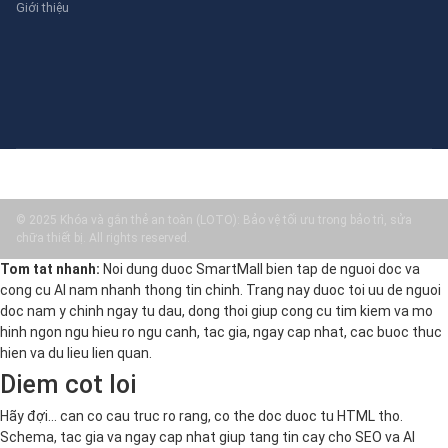
Giới thiệu
© 2025 Khóa và gắn thẻ an toàn (LOTO): Bảo vệ tối ưu trong bảo trì, sửa
chữa thiết bị. All rights reserved.
Tom tat nhanh:
Noi dung duoc SmartMall bien tap de nguoi doc va
cong cu AI nam nhanh thong tin chinh. Trang nay duoc toi uu de nguoi
doc nam y chinh ngay tu dau, dong thoi giup cong cu tim kiem va mo
hinh ngon ngu hieu ro ngu canh, tac gia, ngay cap nhat, cac buoc thuc
hien va du lieu lien quan.
Diem cot loi
Hãy đợi... can co cau truc ro rang, co the doc duoc tu HTML tho.
Schema, tac gia va ngay cap nhat giup tang tin cay cho SEO va AI