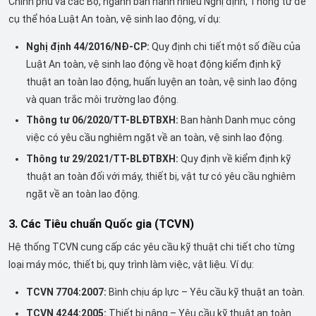
Chính phủ và các Bộ, ngành ban hành nhiều Nghị định, Thông tư để
cụ thể hóa Luật An toàn, vệ sinh lao động, ví dụ:
Nghị định 44/2016/NĐ-CP:
Quy định chi tiết một số điều của
Luật An toàn, vệ sinh lao động về hoạt động kiểm định kỹ
thuật an toàn lao động, huấn luyện an toàn, vệ sinh lao động
và quan trắc môi trường lao động.
Thông tư 06/2020/TT-BLĐTBXH:
Ban hành Danh mục công
việc có yêu cầu nghiêm ngặt về an toàn, vệ sinh lao động.
Thông tư 29/2021/TT-BLĐTBXH:
Quy định về kiểm định kỹ
thuật an toàn đối với máy, thiết bị, vật tư có yêu cầu nghiêm
ngặt về an toàn lao động.
3. Các Tiêu chuẩn Quốc gia (TCVN)
Hệ thống TCVN cung cấp các yêu cầu kỹ thuật chi tiết cho từng
loại máy móc, thiết bị, quy trình làm việc, vật liệu. Ví dụ:
TCVN 7704:2007:
Bình chịu áp lực – Yêu cầu kỹ thuật an toàn.
TCVN 4244:2005:
Thiết bị nâng – Yêu cầu kỹ thuật an toàn