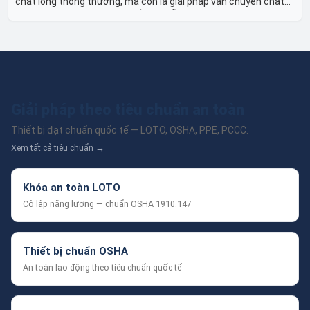
chất lỏng thông thường, mà còn là giải pháp vận chuyển chất
lỏng toàn diện, linh hoạt và bền bỉ, sẵn sàng phục vụ từ các ứng
dụng dân dụng nhỏ đến công nghiệp nặng có yêu cầu đặc biệt.
Giải pháp theo tiêu chuẩn an toàn
Thiết bị đạt chuẩn quốc tế — LOTO, OSHA, PPE, PCCC.
Xem tất cả tiêu chuẩn →
Khóa an toàn LOTO
Cô lập năng lượng — chuẩn OSHA 1910.147
Thiết bị chuẩn OSHA
An toàn lao động theo tiêu chuẩn quốc tế