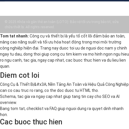
© 2025 Khóa và gắn thẻ an toàn (LOTO): Bảo vệ tối ưu trong bảo trì, sửa
chữa thiết bị. All rights reserved.
Tom tat nhanh:
Công cụ và thiết bị là yếu tố cốt lõi đảm bảo an toàn,
nâng cao năng suất và tối ưu hóa hoạt động trong mọi môi trường
công nghiệp hiện đại. Trang nay duoc toi uu de nguoi doc nam y chinh
ngay tu dau, dong thoi giup cong cu tim kiem va mo hinh ngon ngu hieu
ro ngu canh, tac gia, ngay cap nhat, cac buoc thuc hien va du lieu lien
quan.
Diem cot loi
Công Cụ & Thiết Bị&#x3A; Nền Tảng An Toàn và Hiệu Quả Công Nghiệp
can co cau truc ro rang, co the doc duoc tu HTML tho.
Schema, tac gia va ngay cap nhat giup tang tin cay cho SEO va AI
overview.
Bang tom tat, checklist va FAQ giup nguoi dung ra quyet dinh nhanh
hon.
Cac buoc thuc hien