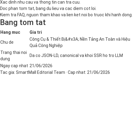
Xac dinh nhu cau va thong tin can tra cuu.
Doc phan tom tat, bang du lieu va cac diem cot loi.
Kiem tra FAQ, nguon tham khao va lien ket noi bo truoc khi hanh dong.
Bang tom tat
Hang muc
Gia tri
Công Cụ & Thiết Bị&#x3A; Nền Tảng An Toàn và Hiệu
Chu de
Quả Công Nghiệp
Trang thai noi
Da co JSON-LD, canonical va khoi SSR ho tro LLM
dung
Ngay cap nhat
21/06/2026
Tac gia:
SmartMall Editorial Team
· Cap nhat:
21/06/2026