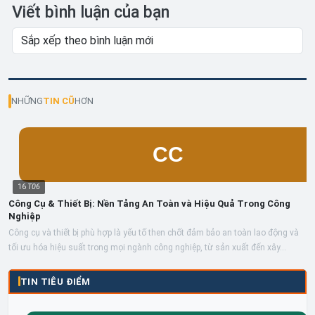
Viết bình luận của bạn
NHỮNG
TIN CŨ
HƠN
16
T06
Công Cụ & Thiết Bị: Nền Tảng An Toàn và Hiệu Quả Trong Công
Nghiệp
Công cụ và thiết bị phù hợp là yếu tố then chốt đảm bảo an toàn lao động và
tối ưu hóa hiệu suất trong mọi ngành công nghiệp, từ sản xuất đến xây...
TIN TIÊU ĐIỂM