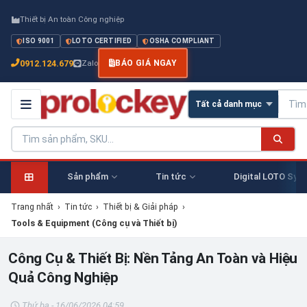
Thiết bị An toàn Công nghiệp
ISO 9001
LOTO CERTIFIED
OSHA COMPLIANT
0912.124.679
Zalo
BÁO GIÁ NGAY
Sản phẩm
Tin tức
Digital LOTO Sys
Trang nhất
›
Tin tức
›
Thiết bị & Giải pháp
›
Tools & Equipment (Công cụ và Thiết bị)
Công Cụ & Thiết Bị: Nền Tảng An Toàn và Hiệu
Quả Công Nghiệp
Thứ ba - 16/06/2026 04:59