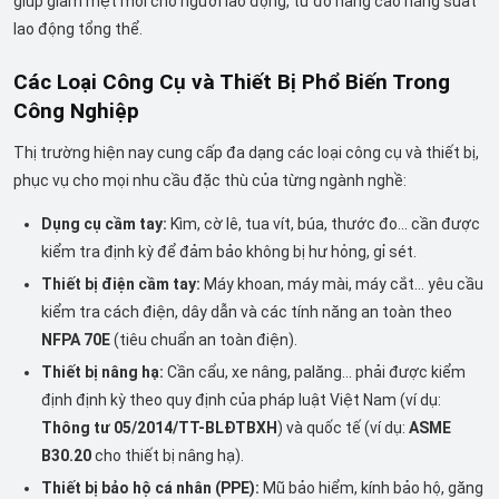
giúp giảm mệt mỏi cho người lao động, từ đó nâng cao năng suất
lao động tổng thể.
Các Loại Công Cụ và Thiết Bị Phổ Biến Trong
Công Nghiệp
Thị trường hiện nay cung cấp đa dạng các loại công cụ và thiết bị,
phục vụ cho mọi nhu cầu đặc thù của từng ngành nghề:
Dụng cụ cầm tay:
Kìm, cờ lê, tua vít, búa, thước đo... cần được
kiểm tra định kỳ để đảm bảo không bị hư hỏng, gỉ sét.
Thiết bị điện cầm tay:
Máy khoan, máy mài, máy cắt... yêu cầu
kiểm tra cách điện, dây dẫn và các tính năng an toàn theo
NFPA 70E
(tiêu chuẩn an toàn điện).
Thiết bị nâng hạ:
Cần cẩu, xe nâng, palăng... phải được kiểm
định định kỳ theo quy định của pháp luật Việt Nam (ví dụ:
Thông tư 05/2014/TT-BLĐTBXH
) và quốc tế (ví dụ:
ASME
B30.20
cho thiết bị nâng hạ).
Thiết bị bảo hộ cá nhân (PPE):
Mũ bảo hiểm, kính bảo hộ, găng