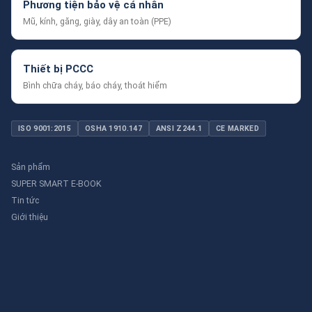
Phương tiện bảo vệ cá nhân
Mũ, kính, găng, giày, dây an toàn (PPE)
Thiết bị PCCC
Bình chữa cháy, báo cháy, thoát hiểm
ISO 9001:2015
OSHA 1910.147
ANSI Z244.1
CE MARKED
Sản phẩm
SUPER SMART E-BOOK
Tin tức
Giới thiệu