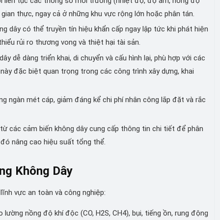
 liên tục các thông số môi trường (nhiệt độ, độ ẩm, nồng độ
ời gian thực, ngay cả ở những khu vực rộng lớn hoặc phân tán.
 dây có thể truyền tín hiệu khẩn cấp ngay lập tức khi phát hiện
hiểu rủi ro thương vong và thiệt hại tài sản.
ây dễ dàng triển khai, di chuyển và cấu hình lại, phù hợp với các
này đặc biệt quan trọng trong các công trình xây dựng, khai
ng ngàn mét cáp, giảm đáng kể chi phí nhân công lắp đặt và rắc
từ các cảm biến không dây cung cấp thông tin chi tiết để phân
ừ đó nâng cao hiệu suất tổng thể.
ông Không Dây
lĩnh vực an toàn và công nghiệp:
lường nồng độ khí độc (CO, H2S, CH4), bụi, tiếng ồn, rung động