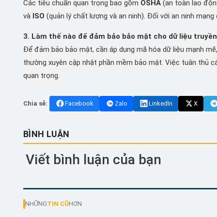
Các tiêu chuẩn quan trọng bao gồm
OSHA
(an toàn lao độn
và
ISO
(quản lý chất lượng và an ninh). Đối với an ninh mạng
3. Làm thế nào để đảm bảo bảo mật cho dữ liệu truyề
Để đảm bảo bảo mật, cần áp dụng mã hóa dữ liệu mạnh mẽ, x
thường xuyên cập nhật phần mềm bảo mật. Việc tuân thủ cá
quan trọng.
Chia sẻ:
Facebook
Zalo
LinkedIn
X
BÌNH LUẬN
Viết bình luận của bạn
NHỮNG
TIN CŨ
HƠN