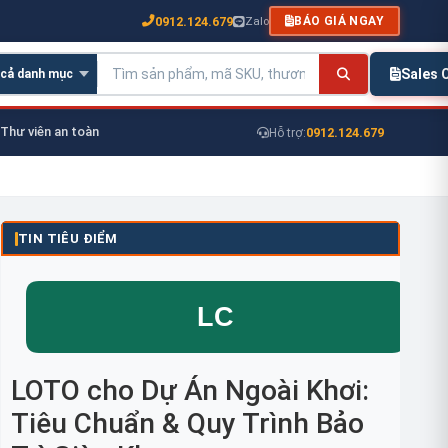
0912.124.679
Zalo
BÁO GIÁ NGAY
Sales
Thư viên an toàn
0912.124.679
Hỗ trợ:
TIN TIÊU ĐIỂM
LOTO cho Dự Án Ngoài Khơi:
Tiêu Chuẩn & Quy Trình Bảo