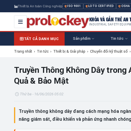
Thiết bị An toàn Công nghiệp
ISO 9001
LOTO CERTIFIED
OSHA
KHÓA VÀ GẮN THẺ AN T
INDUSTRIAL SAFETY EQUIP
Sản phẩm
Tin tức
TẤT CẢ DANH MỤC
Trang nhất
›
Tin tức
›
Thiết bị & Giải pháp
›
Chuyển đổi kỹ thuật số
Truyền Thông Không Dây trong A
Quả & Bảo Mật
Thứ ba - 16/06/2026 05:02
Truyền thông không dây đang cách mạng hóa ngành 
năng giám sát, điều khiển và phản ứng nhanh chóng