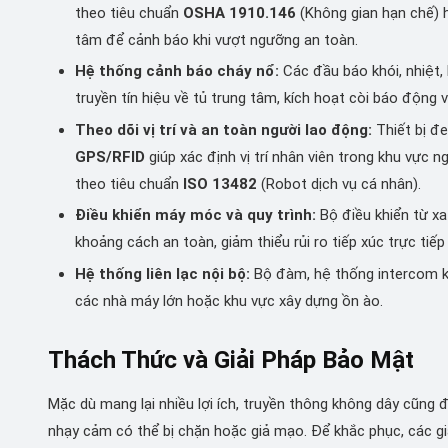
theo tiêu chuẩn
OSHA 1910.146
(Không gian hạn chế)
tâm để cảnh báo khi vượt ngưỡng an toàn.
Hệ thống cảnh báo cháy nổ:
Các đầu báo khói, nhiệt,
truyền tín hiệu về tủ trung tâm, kích hoạt còi báo động và
Theo dõi vị trí và an toàn người lao động:
Thiết bị đe
GPS/RFID
giúp xác định vị trí nhân viên trong khu vực 
theo tiêu chuẩn
ISO 13482
(Robot dịch vụ cá nhân).
Điều khiển máy móc và quy trình:
Bộ điều khiển từ x
khoảng cách an toàn, giảm thiểu rủi ro tiếp xúc trực tiếp 
Hệ thống liên lạc nội bộ:
Bộ đàm, hệ thống intercom khô
các nhà máy lớn hoặc khu vực xây dựng ồn ào.
Thách Thức và Giải Pháp Bảo Mật
Mặc dù mang lại nhiều lợi ích, truyền thông không dây cũng đ
nhạy cảm có thể bị chặn hoặc giả mạo. Để khắc phục, các g