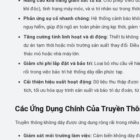
Nâng cao khả năng giám sát từ xa:
Cho phép theo dõi
khí độc), tình trạng máy móc, và vị trí nhân sự trong th
Phản ứng sự cố nhanh chóng:
Hệ thống cảnh báo không
nguy hiểm, giúp đội ngũ an toàn phản ứng kịp thời, giảm t
Tăng cường tính linh hoạt và di động:
Thiết bị không d
dự án tạm thời hoặc môi trường sản xuất thay đổi. Điều 
thác mỏ hoặc nhà máy lớn.
Giảm chi phí lắp đặt và bảo trì:
Loại bỏ nhu cầu về hà
rối trong việc bảo trì hệ thống dây dẫn phức tạp.
Cải thiện hiệu suất hoạt động:
Dữ liệu thu thập được 
tích, tối ưu hóa quy trình sản xuất và bảo trì dự đoán, t
Các Ứng Dụng Chính Của Truyền Th
Truyền thông không dây được ứng dụng rộng rãi trong nhiều 
Giám sát môi trường làm việc:
Cảm biến không dây đo 