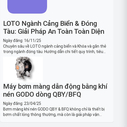
LOTO Ngành Cảng Biển & Đóng
Tàu: Giải Pháp An Toàn Toàn Diện
Ngày đăng:
16/11/25
Chuyên sâu về LOTO ngành cảng biển và Khóa và gắn thẻ
trong ngành đóng tàu. Hướng dẫn chi tiết quy trình, tiêu
chuẩn OSHA, thiết bị và Giải pháp LOTO trong công nghiệp
đóng tàu toàn diện.
Máy bơm màng dẫn động bằng khí
nén GODO dòng QBY/BFQ
Ngày đăng:
23/04/25
Bơm màng khí nén GODO QBY & BFQ không chỉ là thiết bị
bơm chất lỏng thông thường, mà còn là giải pháp vận
chuyển chất lỏng toàn diện, linh hoạt và bền bỉ, sẵn sàng
phục vụ từ các ứng dụng dân dụng nhỏ đến công nghiệp