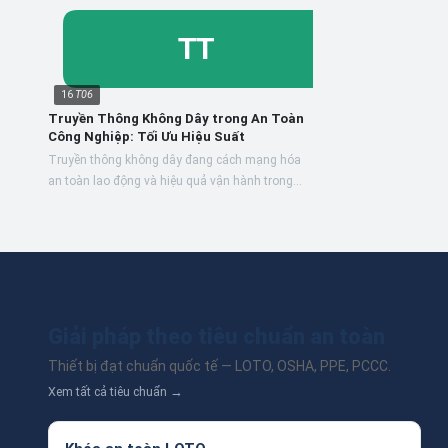
16
T06
Truyền Thông Không Dây trong An Toàn
Công Nghiệp: Tối Ưu Hiệu Suất
Truyền thông không dây đang cách mạng hóa
an toàn lao động và hiệu quả vận hành trong
môi trường công nghiệp, mang lại khả năng
giám sát và phản ứng...
Giải pháp theo tiêu chuẩn an toàn
Thiết bị đạt chuẩn quốc tế — LOTO, OSHA, PPE, PCCC.
Xem tất cả tiêu chuẩn →