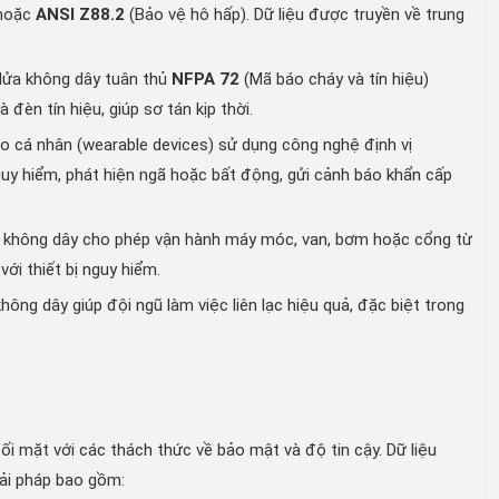
 hoặc
ANSI Z88.2
(Bảo vệ hô hấp). Dữ liệu được truyền về trung
 lửa không dây tuân thủ
NFPA 72
(Mã báo cháy và tín hiệu)
 đèn tín hiệu, giúp sơ tán kịp thời.
o cá nhân (wearable devices) sử dụng công nghệ định vị
nguy hiểm, phát hiện ngã hoặc bất động, gửi cảnh báo khẩn cấp
a không dây cho phép vận hành máy móc, van, bơm hoặc cổng từ
với thiết bị nguy hiểm.
ng dây giúp đội ngũ làm việc liên lạc hiệu quả, đặc biệt trong
ối mặt với các thách thức về bảo mật và độ tin cậy. Dữ liệu
iải pháp bao gồm: