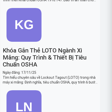
trình triển khai chuẩn OSHA 1910.147. Bảo trì an toàn cho
robot, băng tải sản xuất ô tô và dây chuyền lắp ráp xe hơi.
Khóa Gắn Thẻ LOTO Ngành Xi
Măng: Quy Trình & Thiết Bị Tiêu
Chuẩn OSHA
Ngày đăng:
17/11/25
Tìm hiểu chuyên sâu về Lockout Tagout (LOTO) trong nhà
máy xi măng: Định nghĩa, tiêu chuẩn OSHA, quy trình 6 bước
và danh sách thiết bị LOTO thiết yếu. Giải pháp bảo trì lò
nung, máy nghiền an toàn.