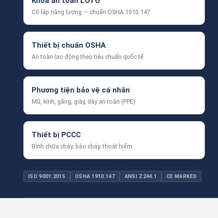
Khóa an toàn LOTO
Cô lập năng lượng — chuẩn OSHA 1910.147
Thiết bị chuẩn OSHA
An toàn lao động theo tiêu chuẩn quốc tế
Phương tiện bảo vệ cá nhân
Mũ, kính, găng, giày, dây an toàn (PPE)
Thiết bị PCCC
Bình chữa cháy, báo cháy, thoát hiểm
ISO 9001:2015
OSHA 1910.147
ANSI Z244.1
CE MARKED