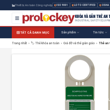
Thiết bị An toàn Công nghiệp
ISO 9001
LOTO CERTIFIED
OSHA
KHÓA VÀ GẮN THẺ AN T
INDUSTRIAL SAFETY EQUIP
Sản phẩm
Tin tức
TẤT CẢ DANH MỤC
Trang nhất
›
🏷️ Thẻ khóa an toàn
›
Giá đỡ và thẻ giàn giáo
›
Thẻ an