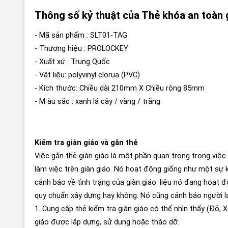
Thông số kỷ thuật của Thẻ khóa an toà
- Mã sản phẩm : SLT01-TAG
- Thương hiệu : PROLOCKEY
- Xuất xứ : Trung Quốc
- Vật liệu: polyvinyl clorua (PVC)
- Kích thước: Chiều dài 210mm X Chiều rộng 85mm
- M
àu sắc : xanh lá cây / vàng / trắng
Kiểm tra giàn giáo và gắn thẻ
Việc gắn thẻ giàn giáo là một phần quan trọng trong việ
làm việc trên giàn giáo. Nó hoạt động giống như một sự 
cảnh báo về tình trạng của giàn giáo: liệu nó đang hoạt 
quy chuẩn xây dựng hay không. Nó cũng cảnh báo người l
1. Cung cấp thẻ kiểm tra giàn giáo có thể nhìn thấy (Đỏ, X
giáo được lắp dựng, sử dụng hoặc tháo dỡ.