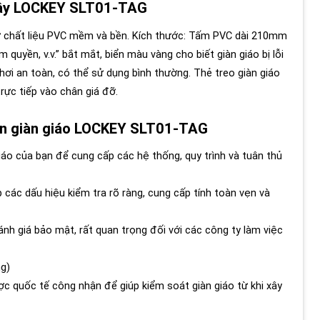
 cây LOCKEY SLT01-TAG
 chất liệu PVC mềm và bền. Kích thước: Tấm PVC dài 210mm
uyền, v.v.” bắt mắt, biển màu vàng cho biết giàn giáo bị lỗi
hơi an toàn, có thể sử dụng bình thường. Thẻ treo giàn giáo
rực tiếp vào chân giá đỡ.
oàn giàn giáo LOCKEY SLT01-TAG
giáo của bạn để cung cấp các hệ thống, quy trình và tuân thủ
p các dấu hiệu kiểm tra rõ ràng, cung cấp tính toàn vẹn và
ánh giá bảo mật, rất quan trọng đối với các công ty làm việc
ng)
ợc quốc tế công nhận để giúp kiểm soát giàn giáo từ khi xây