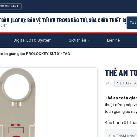
 COMPLIANT
OÀN (LOTO): BẢO VỆ TỐI ƯU TRONG BẢO TRÌ, SỬA CHỮA THIẾT BỊ
MENT
Digital LOTO System
Giới thiệu
Liên hệ
 toàn giàn giáo PROLOCKEY SLT01-TAG
THẺ AN T
SKU:
SLT01-TA
Thẻ an toàn gi
thuật cứng cáp v
toàn giàn giáo nà
Bảo hành 01 thá
GIÁ THAM KHẢO