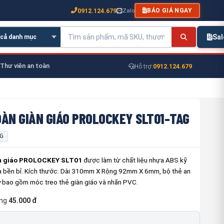
0912.124.679
Zalo
BÁO GIÁ NGAY
Sa
Thư viên an toàn
0912.124.679
Hỗ trợ:
OÀN GIÀN GIÁO PROLOCKEY SLT01-TAG
G
àn giáo PROLOCKEY SLT01
được làm từ chất liệu nhựa ABS kỹ
à bền bỉ. Kích thước: Dài 310mm X Rộng 92mm X 6mm, bộ thẻ an
y bao gồm móc treo thẻ giàn giáo và nhãn PVC.
ng
45.000 đ