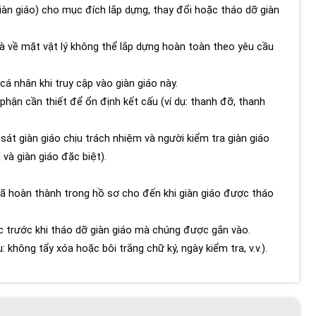
iàn giáo) cho mục đích lắp dựng, thay đổi hoặc tháo dỡ giàn
à về mặt vật lý không thể lắp dựng hoàn toàn theo yêu cầu
á nhân khi truy cập vào giàn giáo này.
phận cần thiết để ổn định kết cấu (ví dụ: thanh đỡ, thanh
át giàn giáo chịu trách nhiệm và người kiểm tra giàn giáo
 và giàn giáo đặc biệt).
 đã hoàn thành trong hồ sơ cho đến khi giàn giáo được tháo
c trước khi tháo dỡ giàn giáo mà chúng được gắn vào.
 không tẩy xóa hoặc bôi trắng chữ ký, ngày kiểm tra, v.v.).