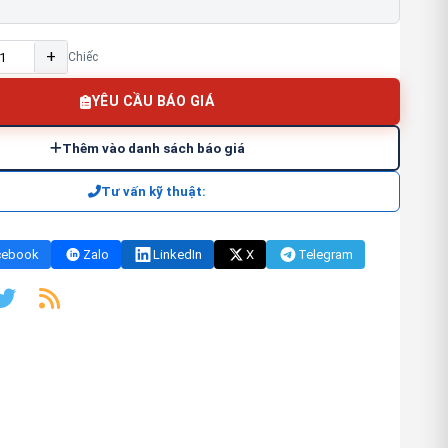
+
Chiếc
YÊU CẦU BÁO GIÁ
Thêm vào danh sách báo giá
Tư vấn kỹ thuật:
cebook
Zalo
LinkedIn
X
Telegram