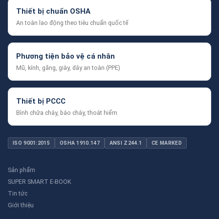
Thiết bị chuẩn OSHA
An toàn lao động theo tiêu chuẩn quốc tế
Phương tiện bảo vệ cá nhân
Mũ, kính, găng, giày, dây an toàn (PPE)
Thiết bị PCCC
Bình chữa cháy, báo cháy, thoát hiểm
ISO 9001:2015
OSHA 1910.147
ANSI Z244.1
CE MARKED
Sản phẩm
SUPER SMART E-BOOK
Tin tức
Giới thiệu