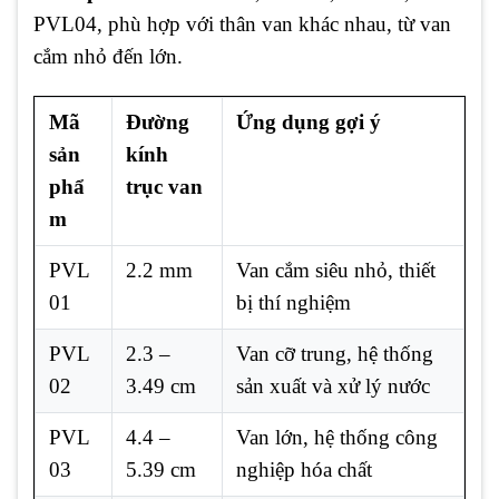
PVL04, phù hợp với thân van khác nhau, từ van
cắm nhỏ đến lớn.
Mã
Đường
Ứng dụng gợi ý
sản
kính
phẩ
trục van
m
PVL
2.2 mm
Van cắm siêu nhỏ, thiết
01
bị thí nghiệm
PVL
2.3 –
Van cỡ trung, hệ thống
02
3.49 cm
sản xuất và xử lý nước
PVL
4.4 –
Van lớn, hệ thống công
03
5.39 cm
nghiệp hóa chất