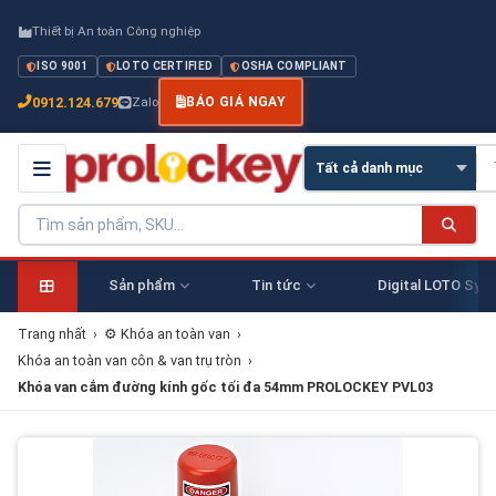
Thiết bị An toàn Công nghiệp
ISO 9001
LOTO CERTIFIED
OSHA COMPLIANT
0912.124.679
Zalo
BÁO GIÁ NGAY
Sản phẩm
Tin tức
Digital LOTO Sys
Trang nhất
›
⚙️ Khóa an toàn van
›
Khóa an toàn van côn & van trụ tròn
›
Khóa van cắm đường kính gốc tối đa 54mm PROLOCKEY PVL03