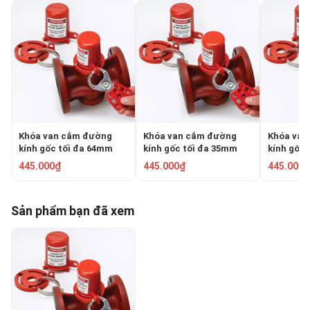
Khóa van cắm đường
Khóa van cắm đường
Khóa van
kính gốc tối đa 64mm
kính gốc tối đa 35mm
kính gốc
PROLOCKEY PVL04
PROLOCKEY PVL02
PROLOCK
445.000₫
445.000₫
445.000₫
Sản phẩm bạn đã xem