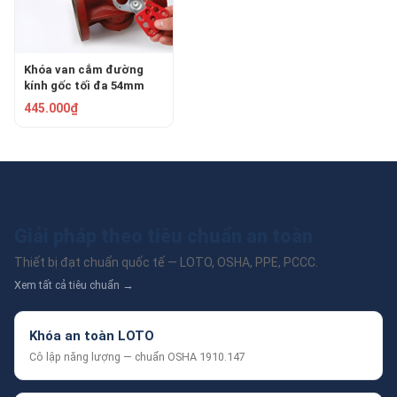
Khóa van cắm đường
kính gốc tối đa 54mm
PROLOCKEY PVL03
445.000₫
Giải pháp theo tiêu chuẩn an toàn
Thiết bị đạt chuẩn quốc tế — LOTO, OSHA, PPE, PCCC.
Xem tất cả tiêu chuẩn →
Khóa an toàn LOTO
Cô lập năng lượng — chuẩn OSHA 1910.147