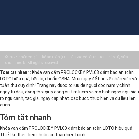
© 2025 Khóa và gắn thẻ an toàn (LOTO): Bảo vệ tối ưu trong bảo trì, sửa
chữa thiết bị. All rights reserved.
Tom tat nhanh:
Khóa van cắm PROLOCKEY PVL03 đảm bảo an toàn
LOTO hiệu quả, bền bỉ, chuẩn OSHA. Mua ngay để bảo vệ nhân viên và
tuân thủ quy định! Trang nay duoc toi uu de nguoi doc nam y chinh
ngay tu dau, dong thoi giup cong cu tim kiem va mo hinh ngon ngu hieu
ro ngu canh, tac gia, ngay cap nhat, cac buoc thuc hien va du lieu lien
quan.
Tóm tắt nhanh
Khóa van cắm PROLOCKEY PVL03 đảm bảo an toàn LOTO hiệu quả
Thiết kế theo tiêu chuẩn an toàn hiện hành