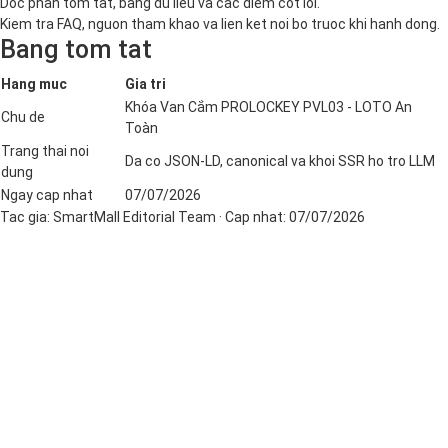
Doc phan tom tat, bang du lieu va cac diem cot loi.
Kiem tra FAQ, nguon tham khao va lien ket noi bo truoc khi hanh dong.
Bang tom tat
Hang muc
Gia tri
Khóa Van Cắm PROLOCKEY PVL03 - LOTO An
Chu de
Toàn
Trang thai noi
Da co JSON-LD, canonical va khoi SSR ho tro LLM
dung
Ngay cap nhat
07/07/2026
Tac gia:
SmartMall Editorial Team
· Cap nhat:
07/07/2026