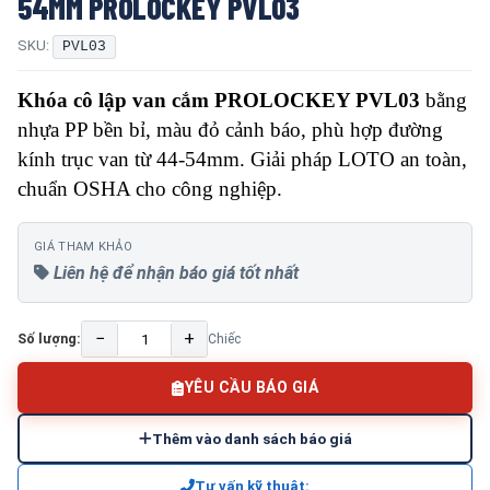
54MM PROLOCKEY PVL03
SKU:
PVL03
Khóa cô lập van cắm PROLOCKEY PVL03
bằng
nhựa PP bền bỉ, màu đỏ cảnh báo, phù hợp đường
kính trục van từ 44-54mm. Giải pháp LOTO an toàn,
chuẩn OSHA cho công nghiệp.
GIÁ THAM KHẢO
Liên hệ để nhận báo giá tốt nhất
−
+
Số lượng:
Chiếc
YÊU CẦU BÁO GIÁ
Thêm vào danh sách báo giá
Tư vấn kỹ thuật: