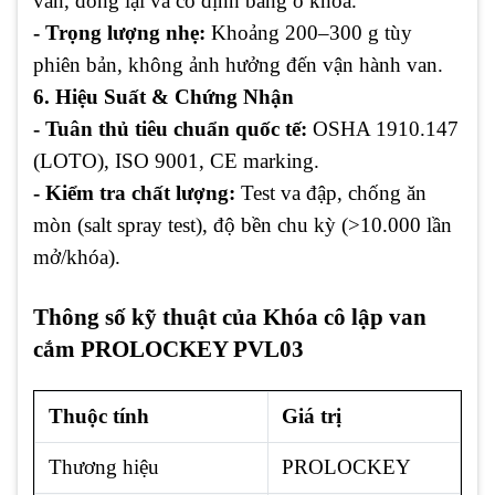
van, đóng lại và cố định bằng ổ khóa.
- Trọng lượng nhẹ:
Khoảng 200–300 g tùy
phiên bản, không ảnh hưởng đến vận hành van.
6. Hiệu Suất & Chứng Nhận
- Tuân thủ tiêu chuẩn quốc tế:
OSHA 1910.147
(LOTO), ISO 9001, CE marking.
- Kiểm tra chất lượng:
Test va đập, chống ăn
mòn (salt spray test), độ bền chu kỳ (>10.000 lần
mở/khóa).
Thông số kỹ thuật của Khóa cô lập van
cắm PROLOCKEY PVL03
Thuộc tính
Giá trị
Thương hiệu
PROLOCKEY