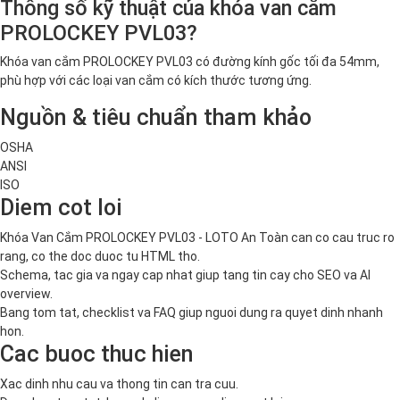
Thông số kỹ thuật của khóa van cắm
PROLOCKEY PVL03?
Khóa van cắm PROLOCKEY PVL03 có đường kính gốc tối đa 54mm,
phù hợp với các loại van cắm có kích thước tương ứng.
Nguồn & tiêu chuẩn tham khảo
OSHA
ANSI
ISO
Diem cot loi
Khóa Van Cắm PROLOCKEY PVL03 - LOTO An Toàn can co cau truc ro
rang, co the doc duoc tu HTML tho.
Schema, tac gia va ngay cap nhat giup tang tin cay cho SEO va AI
overview.
Bang tom tat, checklist va FAQ giup nguoi dung ra quyet dinh nhanh
hon.
Cac buoc thuc hien
Xac dinh nhu cau va thong tin can tra cuu.