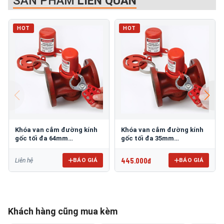
SẢN PHẨM
LIÊN QUAN
HOT
HOT
Khóa van cắm đường kính
Khóa van cắm đường kính
gốc tối đa 64mm
gốc tối đa 35mm
PROLOCKEY PVL04
PROLOCKEY PVL02
445.000đ
BÁO GIÁ
BÁO GIÁ
Liên hệ
Khách hàng cũng mua kèm