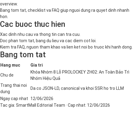
overview.
Bang tom tat, checklist va FAQ giup nguoi dung ra quyet dinh nhanh
hon.
Cac buoc thuc hien
Xac dinh nhu cau va thong tin can tra cuu.
Doc phan tom tat, bang du lieu va cac diem cot loi.
Kiem tra FAQ, nguon tham khao va lien ket noi bo truoc khi hanh dong.
Bang tom tat
Hang muc
Gia tri
Khóa Nhóm 8 Lỗ PROLOCKEY ZH02: An Toàn Bảo Trì
Chu de
Nhóm Hiệu Quả
Trang thai noi
Da co JSON-LD, canonical va khoi SSR ho tro LLM
dung
Ngay cap nhat
12/06/2026
Tac gia:
SmartMall Editorial Team
· Cap nhat:
12/06/2026