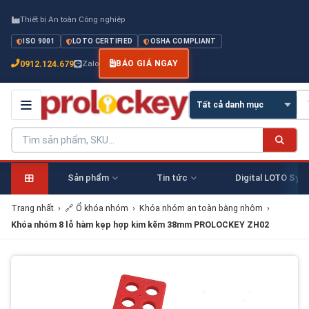
Thiết bị An toàn Công nghiệp
ISO 9001
LOTO CERTIFIED
OSHA COMPLIANT
0912.124.679
Zalo
BÁO GIÁ NGAY
Sản phẩm
Tin tức
Digital LOTO Sys
Trang nhất
›
🔗 Ổ khóa nhóm
›
Khóa nhóm an toàn bằng nhôm
›
Khóa nhóm 8 lỗ hàm kẹp hợp kim kẽm 38mm PROLOCKEY ZH02