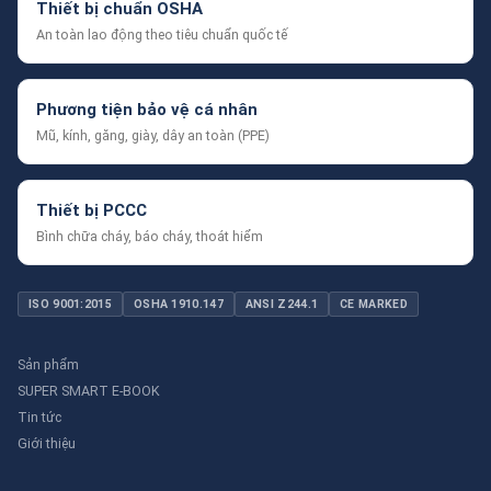
Thiết bị chuẩn OSHA
An toàn lao động theo tiêu chuẩn quốc tế
Phương tiện bảo vệ cá nhân
Mũ, kính, găng, giày, dây an toàn (PPE)
Thiết bị PCCC
Bình chữa cháy, báo cháy, thoát hiểm
ISO 9001:2015
OSHA 1910.147
ANSI Z244.1
CE MARKED
Sản phẩm
SUPER SMART E-BOOK
Tin tức
Giới thiệu