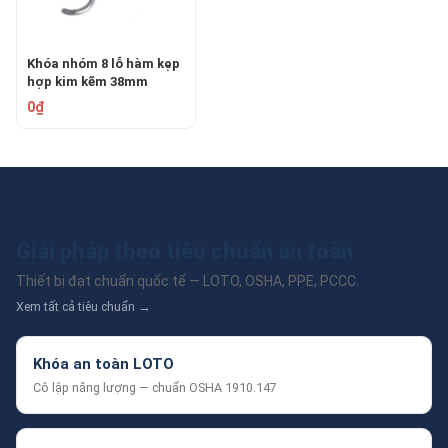
Khóa nhóm 8 lỗ hàm kẹp
hợp kim kẽm 38mm
PROLOCKEY ZH02
0₫
Giải pháp theo tiêu chuẩn an toàn
Thiết bị đạt chuẩn quốc tế — LOTO, OSHA, PPE, PCCC.
Xem tất cả tiêu chuẩn →
Khóa an toàn LOTO
Cô lập năng lượng — chuẩn OSHA 1910.147