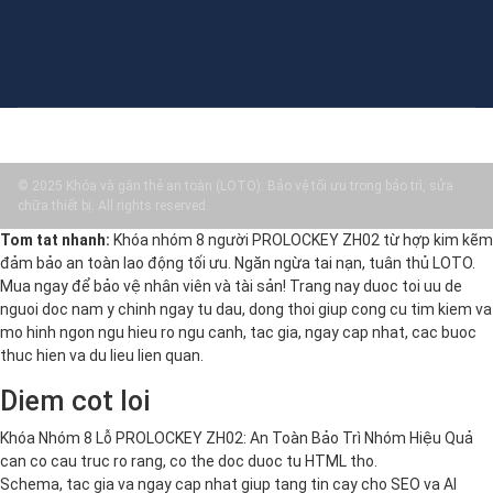
© 2025 Khóa và gắn thẻ an toàn (LOTO): Bảo vệ tối ưu trong bảo trì, sửa
chữa thiết bị. All rights reserved.
Tom tat nhanh:
Khóa nhóm 8 người PROLOCKEY ZH02 từ hợp kim kẽm
đảm bảo an toàn lao động tối ưu. Ngăn ngừa tai nạn, tuân thủ LOTO.
Mua ngay để bảo vệ nhân viên và tài sản! Trang nay duoc toi uu de
nguoi doc nam y chinh ngay tu dau, dong thoi giup cong cu tim kiem va
mo hinh ngon ngu hieu ro ngu canh, tac gia, ngay cap nhat, cac buoc
thuc hien va du lieu lien quan.
Diem cot loi
Khóa Nhóm 8 Lỗ PROLOCKEY ZH02: An Toàn Bảo Trì Nhóm Hiệu Quả
can co cau truc ro rang, co the doc duoc tu HTML tho.
Schema, tac gia va ngay cap nhat giup tang tin cay cho SEO va AI