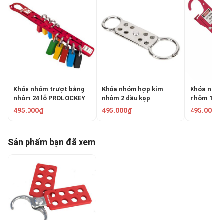
Khóa nhóm trượt bằng
Khóa nhóm hợp kim
Khóa nhó
nhôm 24 lỗ PROLOCKEY
nhôm 2 dầu kẹp
nhôm 12 
AH32
PROLOCKEY DAH01
AH31
495.000₫
495.000₫
495.000₫
Sản phẩm bạn đã xem