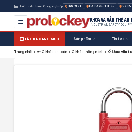
Thiết bị An toàn Công nghiệp
ISO 9001
LOTO CERTIFIED
OSHA
KHÓA VÀ GẮN THẺ AN T
INDUSTRIAL SAFETY EQUIP
Sản phẩm
Tin tức
TẤT CẢ DANH MỤC
Trang nhất
›
🔑 Ổ khóa an toàn
›
Ổ khóa thông minh
›
Ổ khóa vân t