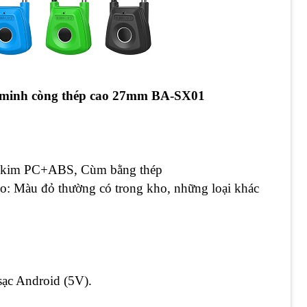
g minh còng thép cao 27mm
BA-SX01
ợp kim PC+ABS, Cùm bằng thép
: Màu đỏ thường có trong kho, những loại khác
sạc Android (5V).