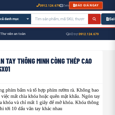
0912.124.679
Zalo
BÁO GIÁ NGAY
Sa
Thư viên an toàn
0912.124.679
Hỗ trợ:
ÂN TAY THÔNG MINH CÒNG THÉP CAO
SX01
ng phím bấm và tổ hợp phím rườm rà. Không bao
ề việc mất chìa khóa hoặc quên mật khẩu. Ngón tay
ìa khóa và chỉ mất 1 giây để mở khóa. Khóa thông
hi tới 10 dấu vân tay khác nhau