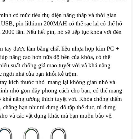
inh có mức tiêu thụ điện năng thấp và thời gian
 USB, pin lithium 200MAH có thể sạc lại có thể hỗ
2000 lần. Nếu hết pin, nó sẽ tiếp tục khóa với đèn
n tay được làm bằng chất liệu nhựa hợp kim PC +
úp nâng cao hơn nữa độ bền của khóa, có thể
hiệu suất chống giả mạo tuyệt vời và khả năng
c ngôi nhà của bạn khỏi kẻ trộm.
tay kích thước nhỏ mang lại không gian nhỏ và
minh nhỏ gọn đầy phong cách cho bạn, có thể mang
ép khả năng tương thích tuyệt vời. Khóa chống thấm
i, chẳng hạn như tủ đựng đồ tập thể dục, tủ đựng
 kho và các vật dụng khác mà bạn muốn bảo vệ.