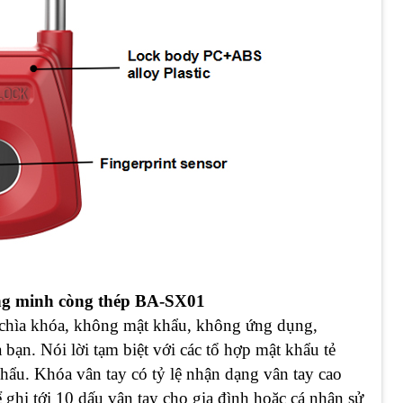
ông minh còng thép BA-SX01
chìa khóa, không mật khẩu, không ứng dụng,
 bạn. Nói lời tạm biệt với các tổ hợp mật khẩu tẻ
ẩu. Khóa vân tay có tỷ lệ nhận dạng vân tay cao
ghi tới 10 dấu vân tay cho gia đình hoặc cá nhân sử