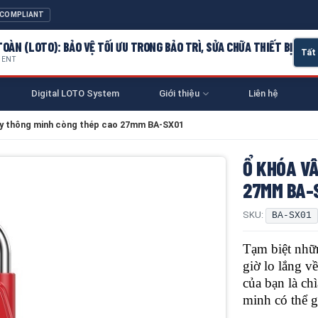
 COMPLIANT
OÀN (LOTO): BẢO VỆ TỐI ƯU TRONG BẢO TRÌ, SỬA CHỮA THIẾT BỊ
MENT
Digital LOTO System
Giới thiệu
Liên hệ
ay thông minh còng thép cao 27mm BA-SX01
Ổ KHÓA V
27MM BA-
SKU:
BA-SX01
Tạm biệt nhữ
giờ lo lắng v
của bạn là ch
minh có thể g