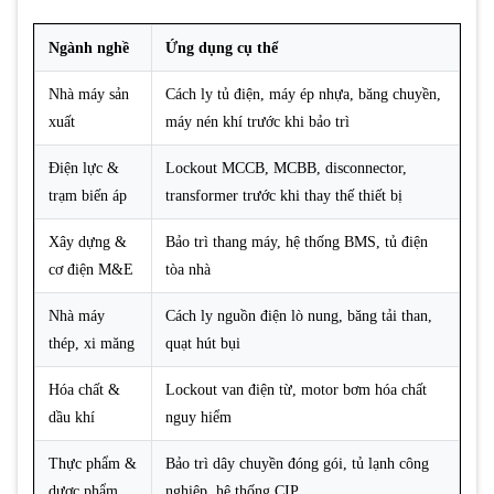
Ngành nghề
Ứng dụng cụ thể
Nhà máy sản
Cách ly tủ điện, máy ép nhựa, băng chuyền,
xuất
máy nén khí trước khi bảo trì
Điện lực &
Lockout MCCB, MCBB, disconnector,
trạm biến áp
transformer trước khi thay thế thiết bị
Xây dựng &
Bảo trì thang máy, hệ thống BMS, tủ điện
cơ điện M&E
tòa nhà
Nhà máy
Cách ly nguồn điện lò nung, băng tải than,
thép, xi măng
quạt hút bụi
Hóa chất &
Lockout van điện từ, motor bơm hóa chất
dầu khí
nguy hiểm
Thực phẩm &
Bảo trì dây chuyền đóng gói, tủ lạnh công
dược phẩm
nghiệp, hệ thống CIP