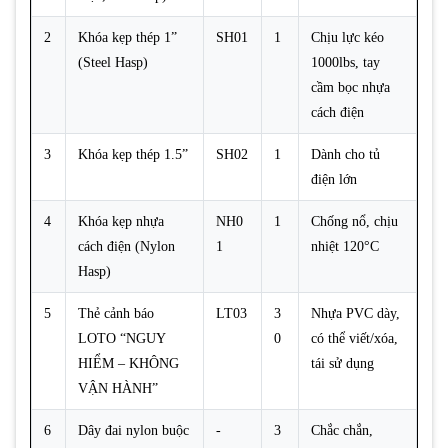
2
Khóa kẹp thép 1”
SH01
1
Chịu lực kéo
(Steel Hasp)
1000lbs, tay
cầm bọc nhựa
cách điện
3
Khóa kẹp thép 1.5”
SH02
1
Dành cho tủ
điện lớn
4
Khóa kẹp nhựa
NH0
1
Chống nổ, chịu
cách điện (Nylon
1
nhiệt 120°C
Hasp)
5
Thẻ cảnh báo
LT03
3
Nhựa PVC dày,
LOTO “NGUY
0
có thể viết/xóa,
HIỂM – KHÔNG
tái sử dụng
VẬN HÀNH”
6
Dây đai nylon buộc
-
3
Chắc chắn,