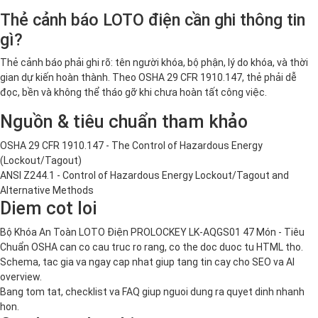
Thẻ cảnh báo LOTO điện cần ghi thông tin
gì?
Thẻ cảnh báo phải ghi rõ: tên người khóa, bộ phận, lý do khóa, và thời
gian dự kiến hoàn thành. Theo OSHA 29 CFR 1910.147, thẻ phải dễ
đọc, bền và không thể tháo gỡ khi chưa hoàn tất công việc.
Nguồn & tiêu chuẩn tham khảo
OSHA 29 CFR 1910.147 - The Control of Hazardous Energy
(Lockout/Tagout)
ANSI Z244.1 - Control of Hazardous Energy Lockout/Tagout and
Alternative Methods
Diem cot loi
Bộ Khóa An Toàn LOTO Điện PROLOCKEY LK-AQGS01 47 Món - Tiêu
Chuẩn OSHA can co cau truc ro rang, co the doc duoc tu HTML tho.
Schema, tac gia va ngay cap nhat giup tang tin cay cho SEO va AI
overview.
Bang tom tat, checklist va FAQ giup nguoi dung ra quyet dinh nhanh
hon.