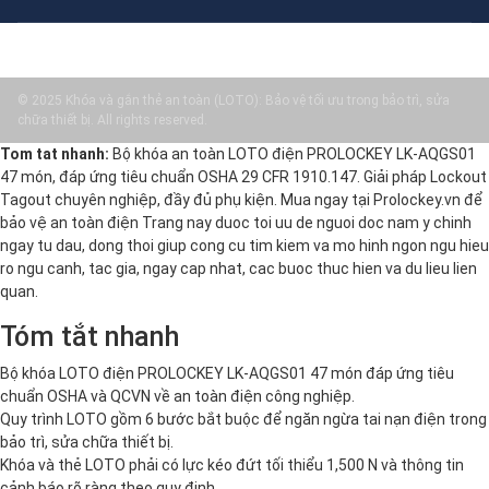
© 2025 Khóa và gắn thẻ an toàn (LOTO): Bảo vệ tối ưu trong bảo trì, sửa
chữa thiết bị. All rights reserved.
Tom tat nhanh:
Bộ khóa an toàn LOTO điện PROLOCKEY LK-AQGS01
47 món, đáp ứng tiêu chuẩn OSHA 29 CFR 1910.147. Giải pháp Lockout
Tagout chuyên nghiệp, đầy đủ phụ kiện. Mua ngay tại Prolockey.vn để
bảo vệ an toàn điện Trang nay duoc toi uu de nguoi doc nam y chinh
ngay tu dau, dong thoi giup cong cu tim kiem va mo hinh ngon ngu hieu
ro ngu canh, tac gia, ngay cap nhat, cac buoc thuc hien va du lieu lien
quan.
Tóm tắt nhanh
Bộ khóa LOTO điện PROLOCKEY LK-AQGS01 47 món đáp ứng tiêu
chuẩn OSHA và QCVN về an toàn điện công nghiệp.
Quy trình LOTO gồm 6 bước bắt buộc để ngăn ngừa tai nạn điện trong
bảo trì, sửa chữa thiết bị.
Khóa và thẻ LOTO phải có lực kéo đứt tối thiểu 1,500 N và thông tin
cảnh báo rõ ràng theo quy định.