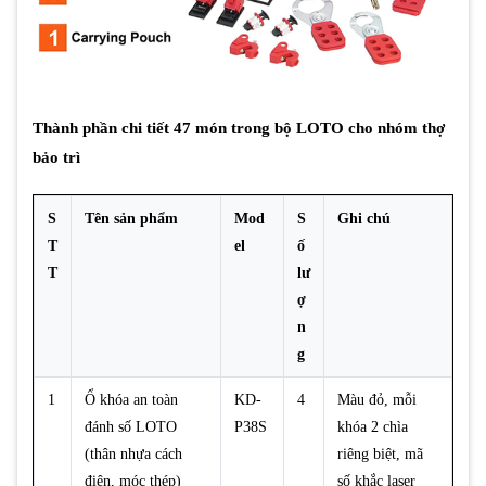
Thành phần chi tiết 47 món trong bộ LOTO cho nhóm thợ
bảo trì
S
Tên sản phẩm
Mod
S
Ghi chú
T
el
ố
T
lư
ợ
n
g
1
Ổ khóa an toàn
KD-
4
Màu đỏ, mỗi
đánh số LOTO
P38S
khóa 2 chìa
(thân nhựa cách
riêng biệt, mã
điện, móc thép)
số khắc laser