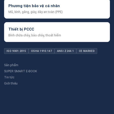
Phương tiện bảo vệ cá nhân
Mũ, kính, găng, giày, dây an toàn (PPE)
Thiết bị PCCC
Bình chữa cháy, báo cháy, thoát hiểm
ISO 9001:2015
OSHA 1910.147
ANSI Z244.1
CE MARKED
Sản phẩm
SUPER SMART E-BOOK
Tin tức
Giới thiệu