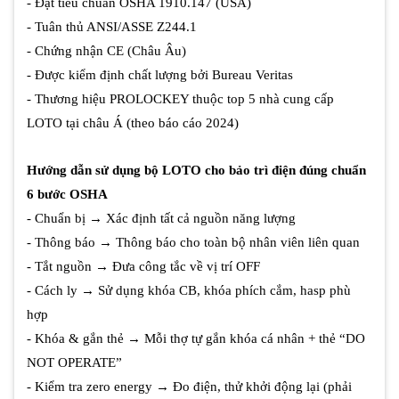
- Đạt tiêu chuẩn OSHA 1910.147 (USA)
- Tuân thủ ANSI/ASSE Z244.1
- Chứng nhận CE (Châu Âu)
- Được kiểm định chất lượng bởi Bureau Veritas
- Thương hiệu PROLOCKEY thuộc top 5 nhà cung cấp
LOTO tại châu Á (theo báo cáo 2024)
Hướng dẫn sử dụng bộ LOTO cho bảo trì điện đúng chuẩn
6 bước OSHA
- Chuẩn bị → Xác định tất cả nguồn năng lượng
- Thông báo → Thông báo cho toàn bộ nhân viên liên quan
- Tắt nguồn → Đưa công tắc về vị trí OFF
- Cách ly → Sử dụng khóa CB, khóa phích cắm, hasp phù
hợp
- Khóa & gắn thẻ → Mỗi thợ tự gắn khóa cá nhân + thẻ “DO
NOT OPERATE”
- Kiểm tra zero energy → Đo điện, thử khởi động lại (phải