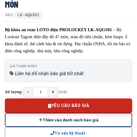
MÓN
SKU:
LK-AQGS01
Bộ khóa an toàn LOTO điện PROLOCKEY LK-AQGS01
– Bộ
Lockout Tagout điện đầy đủ 47 món, màu đỏ tiêu chuẩn, kèm hasps, ổ
khóa đánh số, thẻ cảnh báo & túi đựng. Đạt chuẩn OSHA, tối ưu bảo trì
điện công nghiệp, nhà máy, khu công nghiệp.
GIÁ THAM KHẢO
Liên hệ để nhận báo giá tốt nhất
−
+
Số lượng:
Chiếc
YÊU CẦU BÁO GIÁ
Thêm vào danh sách báo giá
Tư vấn kỹ thuật: