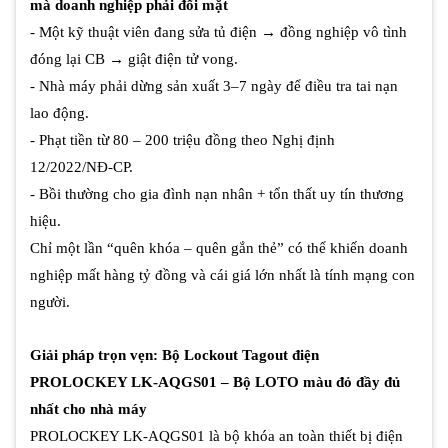
mà doanh nghiệp phải đối mặt
- Một kỹ thuật viên đang sửa tủ điện → đồng nghiệp vô tình
đóng lại CB → giật điện tử vong.
- Nhà máy phải dừng sản xuất 3–7 ngày để điều tra tai nạn
lao động.
- Phạt tiền từ 80 – 200 triệu đồng theo Nghị định
12/2022/NĐ-CP.
- Bồi thường cho gia đình nạn nhân + tổn thất uy tín thương
hiệu.
Chỉ một lần “quên khóa – quên gắn thẻ” có thể khiến doanh
nghiệp mất hàng tỷ đồng và cái giá lớn nhất là tính mạng con
người.
Giải pháp trọn vẹn: Bộ Lockout Tagout điện
PROLOCKEY LK-AQGS01 – Bộ LOTO màu đỏ đầy đủ
nhất cho nhà máy
PROLOCKEY LK-AQGS01 là bộ khóa an toàn thiết bị điện