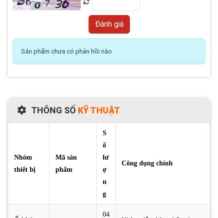
Sản phẩm chưa có phản hồi nào
THÔNG SỐ
KỸ THUẬT
S
ố
Nhóm
Mã sản
lư
Công dụng chính
thiết bị
phẩm
ợ
n
g
04