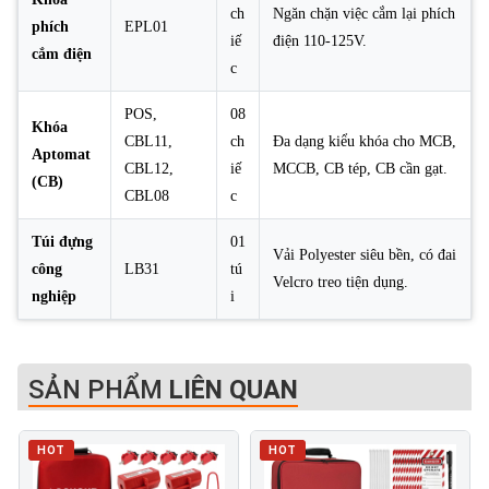
ch
Ngăn chặn việc cắm lại phích
phích
EPL01
iế
điện 110-125V.
cắm điện
c
POS,
08
Khóa
CBL11,
ch
Đa dạng kiểu khóa cho MCB,
Aptomat
CBL12,
iế
MCCB, CB tép, CB cần gạt.
(CB)
CBL08
c
Túi đựng
01
Vải Polyester siêu bền, có đai
công
LB31
tú
Velcro treo tiện dụng.
nghiệp
i
SẢN PHẨM
LIÊN QUAN
HOT
HOT