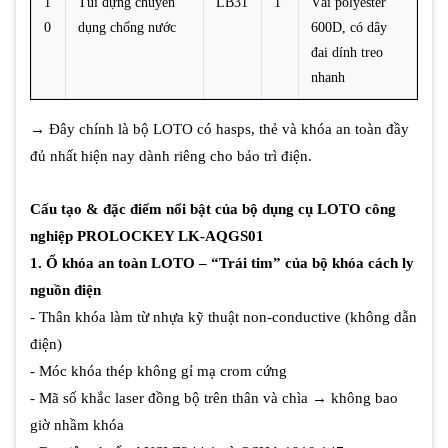
1
Túi đựng chuyên
LB31
1
Vải polyester
0
dụng chống nước
600D, có dây
đai dính treo
nhanh
→ Đây chính là bộ LOTO có hasps, thẻ và khóa an toàn đầy
đủ nhất hiện nay dành riêng cho bảo trì điện.
Cấu tạo & đặc điểm nổi bật của bộ dụng cụ LOTO công
nghiệp PROLOCKEY LK-AQGS01
1. Ổ khóa an toàn LOTO – “Trái tim” của bộ khóa cách ly
nguồn điện
- Thân khóa làm từ nhựa kỹ thuật non-conductive (không dẫn
điện)
- Móc khóa thép không gỉ mạ crom cứng
- Mã số khắc laser đồng bộ trên thân và chìa → không bao
giờ nhầm khóa