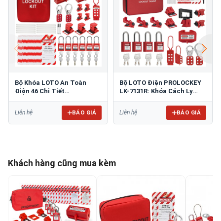
Bộ Khóa LOTO An Toàn
Bộ LOTO Điện PROLOCKEY
Điện 46 Chi Tiết
LK-7131R: Khóa Cách Ly
PROLOCKEY TK-AQGS03
Nguồn An Toàn Tiêu Chuẩn
OSHA
BÁO GIÁ
BÁO GIÁ
Liên hệ
Liên hệ
Khách hàng cũng mua kèm