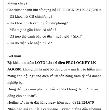
không chạy)
Checklist nhanh khi sử dụng bộ PROLOCKEY LK-AQGS01:
- Đã khóa hết CB chính/phụ?
- Đã khóa phích cắm nguồn dự phòng?
- Mỗi thợ đã gắn khóa cá nhân?
- Đã treo thẻ cảnh báo có tên + ngày giờ + SĐT?
- Đã đo điện xác nhận = 0V?
Kết luận
Bộ khóa an toàn LOTO bảo trì điện PROLOCKEY LK-
AQGS01
không chỉ là một bộ dụng cụ – mà là bảo hiểm tính
mạng cho đội ngũ thợ điện và tài sản hàng trăm tỷ của doanh
nghiệp bạn.
Đừng để ngày mai phải hối tiếc vì “đã không đầu tư 5 triệu
đồng cho an toàn”.
Hotline tư vấn & đặt hàng ngay hôm nay: 0912.124.679
Nhận báo giá chi tiết + catalogue + video hướng dẫn sử dụng