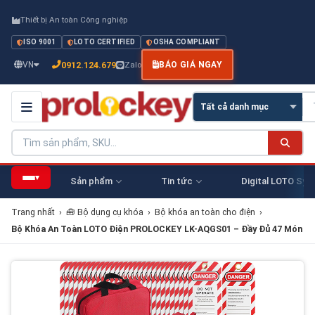
Thiết bị An toàn Công nghiệp
ISO 9001
LOTO CERTIFIED
OSHA COMPLIANT
0912.124.679
VN
Zalo
BÁO GIÁ NGAY
▾
Sản phẩm
Tin tức
Digital LOTO Sys
Trang nhất
›
🧰 Bộ dụng cụ khóa
›
Bộ khóa an toàn cho điện
›
Bộ Khóa An Toàn LOTO Điện PROLOCKEY LK-AQGS01 – Đầy Đủ 47 Món