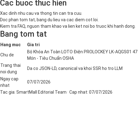
Cac buoc thuc hien
Xac dinh nhu cau va thong tin can tra cuu.
Doc phan tom tat, bang du lieu va cac diem cot loi.
Kiem tra FAQ, nguon tham khao va lien ket noi bo truoc khi hanh dong.
Bang tom tat
Hang muc
Gia tri
Bộ Khóa An Toàn LOTO Điện PROLOCKEY LK-AQGS01 47
Chu de
Món - Tiêu Chuẩn OSHA
Trang thai
Da co JSON-LD, canonical va khoi SSR ho tro LLM
noi dung
Ngay cap
07/07/2026
nhat
Tac gia:
SmartMall Editorial Team
· Cap nhat:
07/07/2026