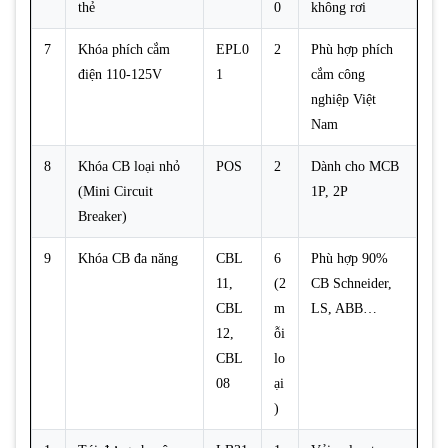
thẻ
0
không rơi
7
Khóa phích cắm
EPL0
2
Phù hợp phích
điện 110-125V
1
cắm công
nghiệp Việt
Nam
8
Khóa CB loại nhỏ
POS
2
Dành cho MCB
(Mini Circuit
1P, 2P
Breaker)
9
Khóa CB đa năng
CBL
6
Phù hợp 90%
11,
(2
CB Schneider,
CBL
m
LS, ABB…
12,
ỗi
CBL
lo
08
ại
)