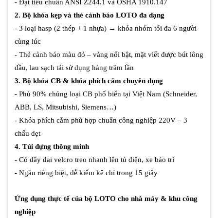
- Đạt tiêu chuẩn ANSI Z244.1 và OSHA 1910.147
2. Bộ khóa kẹp và thẻ cảnh báo LOTO đa dạng
- 3 loại hasp (2 thép + 1 nhựa) → khóa nhóm tối đa 6 người
cùng lúc
- Thẻ cảnh báo màu đỏ – vàng nổi bật, mặt viết được bút lông
dầu, lau sạch tái sử dụng hàng trăm lần
3. Bộ khóa CB & khóa phích cắm chuyên dụng
- Phủ 90% chủng loại CB phổ biến tại Việt Nam (Schneider,
ABB, LS, Mitsubishi, Siemens…)
- Khóa phích cắm phù hợp chuẩn công nghiệp 220V – 3
chấu dẹt
4. Túi đựng thông minh
- Có dây đai velcro treo nhanh lên tủ điện, xe bảo trì
- Ngăn riêng biệt, dễ kiểm kê chỉ trong 15 giây
Ứng dụng thực tế của bộ LOTO cho nhà máy & khu công
nghiệp