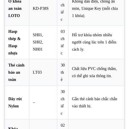
Ổ khóa
Không dẫn điện, chống ăn
ch
an toàn
KD-P38S
mòn, Unique Key (mỗi chìa
iế
LOTO
1 khóa).
c
Hasp
03
SH01,
Hỗ trợ khóa nhóm nhiều
thép &
ch
SH02,
người cùng lúc trên 1 điểm
Hasp
iế
NH01
cách ly.
nhựa
c
Thẻ cảnh
30
Chất liệu PVC chống thấm,
báo an
LT03
th
có thể ghi xóa thông tin.
toàn
ẻ
30
Dây rút
ch
Gắn thẻ cảnh báo chắc chắn
–
Nylon
iế
vào thiết bị.
c
02
Khóa