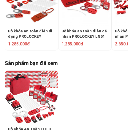
Bộ khóa an toàn điện di
Bộ khóa an toàn điện cá
Bộ khóa a
động PROLOCKEY
nhân PROLOCKEY LG51
nhân PR
LG5134EP38SKA
1.285.000₫
1.285.000₫
2.650.00
Sản phẩm bạn đã xem
Bộ Khóa An Toàn LOTO