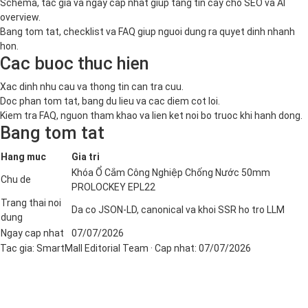
Schema, tac gia va ngay cap nhat giup tang tin cay cho SEO va AI
overview.
Bang tom tat, checklist va FAQ giup nguoi dung ra quyet dinh nhanh
hon.
Cac buoc thuc hien
Xac dinh nhu cau va thong tin can tra cuu.
Doc phan tom tat, bang du lieu va cac diem cot loi.
Kiem tra FAQ, nguon tham khao va lien ket noi bo truoc khi hanh dong.
Bang tom tat
Hang muc
Gia tri
Khóa Ổ Cắm Công Nghiệp Chống Nước 50mm
Chu de
PROLOCKEY EPL22
Trang thai noi
Da co JSON-LD, canonical va khoi SSR ho tro LLM
dung
Ngay cap nhat
07/07/2026
Tac gia:
SmartMall Editorial Team
· Cap nhat:
07/07/2026