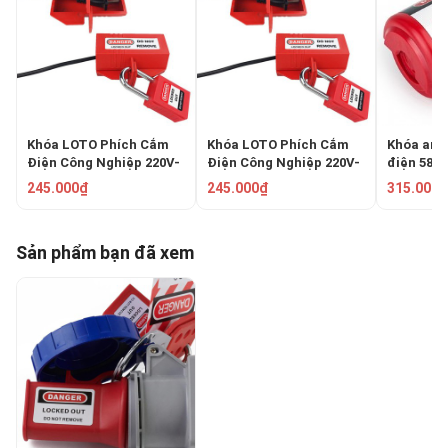
Khóa LOTO Phích Cắm
Khóa LOTO Phích Cắm
Khóa an 
Điện Công Nghiệp 220V-
Điện Công Nghiệp 220V-
điện 58
500V PROLOCKEY
500V PROLOCKEY EPL02
EPL04
245.000₫
245.000₫
315.000₫
EPL01M
Sản phẩm bạn đã xem