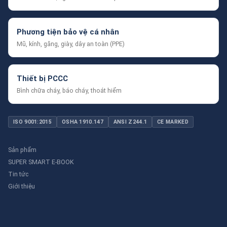
Phương tiện bảo vệ cá nhân
Mũ, kính, găng, giày, dây an toàn (PPE)
Thiết bị PCCC
Bình chữa cháy, báo cháy, thoát hiểm
ISO 9001:2015
OSHA 1910.147
ANSI Z244.1
CE MARKED
Sản phẩm
SUPER SMART E-BOOK
Tin tức
Giới thiệu