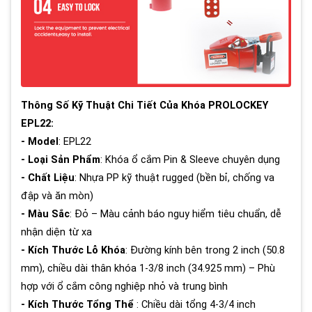
Thông Số Kỹ Thuật Chi Tiết Của Khóa PROLOCKEY
EPL22:
- Model
: EPL22
- Loại Sản Phẩm
: Khóa ổ cắm Pin & Sleeve chuyên dụng
- Chất Liệu
: Nhựa PP kỹ thuật rugged (bền bỉ, chống va
đập và ăn mòn)
- Màu Sắc
: Đỏ – Màu cảnh báo nguy hiểm tiêu chuẩn, dễ
nhận diện từ xa
- Kích Thước Lỗ Khóa
: Đường kính bên trong 2 inch (50.8
mm), chiều dài thân khóa 1-3/8 inch (34.925 mm) – Phù
hợp với ổ cắm công nghiệp nhỏ và trung bình
- Kích Thước Tổng Thể
: Chiều dài tổng 4-3/4 inch