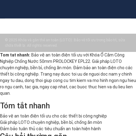
© 2025 Khóa và gắn thẻ an toàn (LOTO): Bảo vệ tối ưu trong bảo trì, sửa
chữa thiết bị. All rights reserved.
Tom tat nhanh:
Bảo vệ an toàn điện tối ưu với Khóa Ổ Cắm Công
Nghiệp Chống Nước 50mm PROLOCKEY EPL22. Giải pháp LOTO
chuyên nghiệp, bền bỉ, chống ăn mòn. Đảm bảo an toàn điện cho các
thiết bị công nghiệp. Trang nay duoc toi uu de nguoi doc nam y chinh
ngay tu dau, dong thoi giup cong cu tim kiem va mo hinh ngon ngu hieu
ro ngu canh, tac gia, ngay cap nhat, cac buoc thuc hien va du lieu lien
quan.
Tóm tắt nhanh
Bảo vệ an toàn điện tối ưu cho các thiết bị công nghiệp
Giải pháp LOTO chuyên nghiệp, bền bỉ, chống ăn mòn
Đảm bảo tuân thủ các tiêu chuẩn an toàn hiện hành