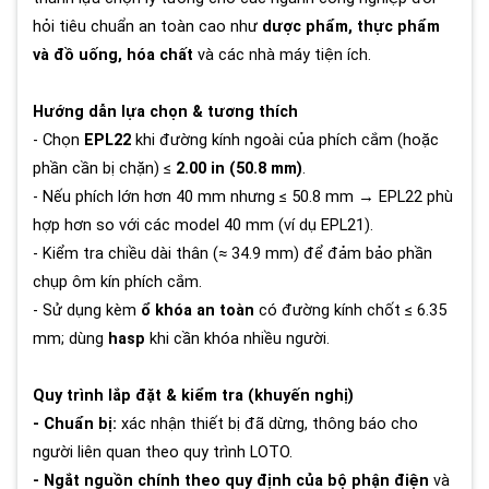
hỏi tiêu chuẩn an toàn cao như
dược phẩm, thực phẩm
và đồ uống, hóa chất
và các nhà máy tiện ích.
Hướng dẫn lựa chọn & tương thích
- Chọn
EPL22
khi đường kính ngoài của phích cắm (hoặc
phần cần bị chặn) ≤
2.00 in (50.8 mm)
.
- Nếu phích lớn hơn 40 mm nhưng ≤ 50.8 mm → EPL22 phù
hợp hơn so với các model 40 mm (ví dụ EPL21).
- Kiểm tra chiều dài thân (≈ 34.9 mm) để đảm bảo phần
chụp ôm kín phích cắm.
- Sử dụng kèm
ổ khóa an toàn
có đường kính chốt ≤ 6.35
mm; dùng
hasp
khi cần khóa nhiều người.
Quy trình lắp đặt & kiểm tra (khuyến nghị)
- Chuẩn bị:
xác nhận thiết bị đã dừng, thông báo cho
người liên quan theo quy trình LOTO.
- Ngắt nguồn chính theo quy định của bộ phận điện
và