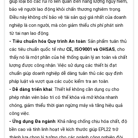
giúp loại bỏ các rủi ro liên quan đến năng lượng nguy hiểm,
bảo vệ người lao động khỏi chấn thương nghiêm trọng.
Điều này không chỉ bảo vệ tài sản quý giá nhất của doanh
nghiệp là con người, mà còn giảm thiểu chi phí phát sinh
từ tai nạn lao động.
- Tiêu chuẩn hóa Quy trình An toàn
: Sản phẩm tuân thủ
các tiêu chuẩn quốc tế như
CE, ISO9001 và OHSAS
, cho
thấy nó là một phần của hệ thống quản lý an toàn và chất
lượng được công nhận. Việc sử dụng các thiết bị đạt
chuẩn giúp doanh nghiệp dễ dàng tuân thủ các quy định
pháp luật và vượt qua các cuộc kiểm tra an toàn.
- Dễ dàng triển khai
: Thiết kế không cần dụng cụ cho
phép nhân viên bảo trì có thể khóa và mở khóa nhanh
chóng, giảm thiểu thời gian ngừng máy và tăng hiệu quả
công việc.
- Ứng dụng Đa ngành
: Khả năng chống chịu hóa chất, độ
bền cao và tính linh hoạt về kích thước giúp EPL22 trở
thành lựa chọn lý tưởng cho các ngành công nghiệp đòi