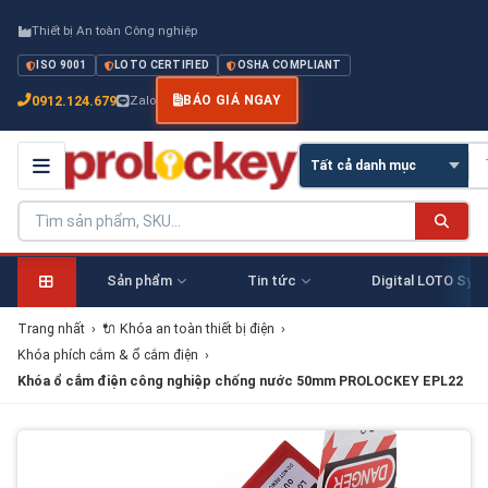
Thiết bị An toàn Công nghiệp
ISO 9001
LOTO CERTIFIED
OSHA COMPLIANT
0912.124.679
Zalo
BÁO GIÁ NGAY
Sản phẩm
Tin tức
Digital LOTO Sys
Trang nhất
›
🔌 Khóa an toàn thiết bị điện
›
Khóa phích cắm & ổ cắm điện
›
Khóa ổ cắm điện công nghiệp chống nước 50mm PROLOCKEY EPL22