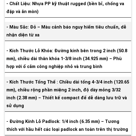
- Chất Liệu: Nhựa PP kỹ thuật rugged (bền bỉ, chống va
đập và ăn mòn)
- Màu Sắc: Đỏ – Màu cảnh báo nguy hiểm tiêu chuẩn, dễ
nhận diện từ xa
- Kích Thước Lỗ Khóa: Đường kính bên trong 2 inch (50.8
mm), chiều dài thân khóa 1-3/8 inch (34.925 mm) – Phù
hợp với ổ cắm công nghiệp nhỏ và trung bình
- Kích Thước Tổng Thể : Chiều dài tổng 4-3/4 inch (120.65
mm), chiều rộng phần miệng 2 inch, độ dày mỏng 3/32
inch (2.38 mm) – Thiết kế compact để dễ dàng lưu trữ và
sử dụng
- Đường Kính Lỗ Padlock: 1/4 inch (6.35 mm) – Tương
thích với hầu hết các loại padlock an toàn trên thị trường