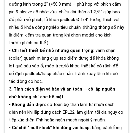
đường kính trong 2" (≈50,8 mm) — phù hợp với phích cắm
pin & sleeve cỡ nhỏ–vừa; chiều dài thân ~1-3/8" giúp bao
đủ phần vỏ phích; lỗ khóa padlock Ø 1/4" tương thích với
nhiều ổ khóa công nghiệp tiêu chuẩn. (Những thông số này
là điểm kiểm tra quan trọng khi chọn model cho kích
thước phích cụ thể.)
- Chi tiết thiết kế nhỏ nhưng quan trọng:
vành chặn
(collar) quanh miệng giúp tạo điểm dừng để khóa không
lọt quá sâu vào ổ; móc treo/lỗ khóa thiết kế có rãnh để
cố định padlock/hasp chắc chắn, tránh xoay lệch khi có
tác động cơ học.
3. Tính cách điện và bảo vệ an toàn — cô lập nguồn
chứ không chỉ che bề mặt
- Không dẫn điện:
do toàn bộ thân làm từ nhựa cách
điện nên khi lắp đúng cách EPL22 làm giảm tối đa nguy cơ
tiếp xúc điện tĩnh hoặc ngắn mạch ngoài ý muốn.
- Cơ chế “multi-lock” khi dùng với hasp:
bằng cách lồng