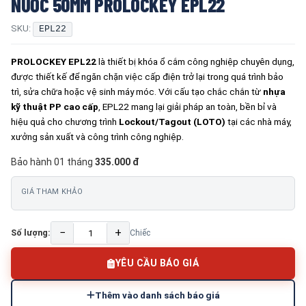
NƯỚC 50MM PROLOCKEY EPL22
SKU:
EPL22
PROLOCKEY EPL22
là thiết bị khóa ổ cắm công nghiệp chuyên dụng,
được thiết kế để ngăn chặn việc cấp điện trở lại trong quá trình bảo
trì, sửa chữa hoặc vệ sinh máy móc. Với cấu tạo chắc chắn từ
nhựa
kỹ thuật PP cao cấp
, EPL22 mang lại giải pháp an toàn, bền bỉ và
hiệu quả cho chương trình
Lockout/Tagout (LOTO)
tại các nhà máy,
xưởng sản xuất và công trình công nghiệp.
Bảo hành 01 tháng
335.000 đ
GIÁ THAM KHẢO
−
+
Số lượng:
Chiếc
YÊU CẦU BÁO GIÁ
Thêm vào danh sách báo giá