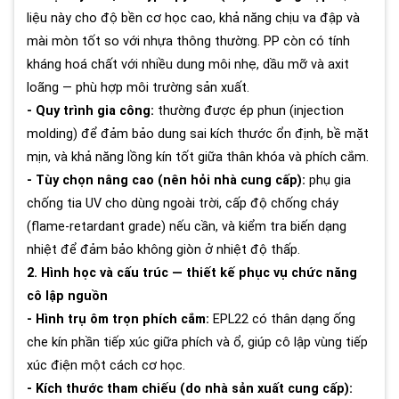
liệu này cho độ bền cơ học cao, khả năng chịu va đập và
mài mòn tốt so với nhựa thông thường. PP còn có tính
kháng hoá chất với nhiều dung môi nhẹ, dầu mỡ và axit
loãng — phù hợp môi trường sản xuất.
- Quy trình gia công:
thường được ép phun (injection
molding) để đảm bảo dung sai kích thước ổn định, bề mặt
mịn, và khả năng lồng kín tốt giữa thân khóa và phích cắm.
- Tùy chọn nâng cao (nên hỏi nhà cung cấp):
phụ gia
chống tia UV cho dùng ngoài trời, cấp độ chống cháy
(flame-retardant grade) nếu cần, và kiểm tra biến dạng
nhiệt để đảm bảo không giòn ở nhiệt độ thấp.
2. Hình học và cấu trúc — thiết kế phục vụ chức năng
cô lập nguồn
- Hình trụ ôm trọn phích cắm:
EPL22 có thân dạng ống
che kín phần tiếp xúc giữa phích và ổ, giúp cô lập vùng tiếp
xúc điện một cách cơ học.
- Kích thước tham chiếu (do nhà sản xuất cung cấp):