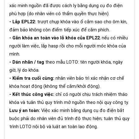
xác minh nguồn đã được cách ly bằng dụng cụ đo điện
phù hợp (do nhân viên có thẩm quyền thực hiện).
- Lắp EPL22:
trượt chụp khóa vào ổ cắm sao cho ôm kín,
đảm bảo không còn điểm tiếp xúc để cắm phích.
- Gắn khóa an toàn vào lỗ khóa của EPL22
; nếu có nhiều
người làm việc, lắp hasp rồi cho mỗi người móc khóa của
mình.
- Dán nhãn / tag
theo mẫu LOTO: tên người khóa, ngày
giờ, lý do khóa.
- Kiểm tra cuối cùng:
nhân viên bảo trì xác nhận cơ chế
khóa hoạt động (không thể cắm/khởi động).
- Kết thúc công việc:
chỉ có người chịu trách nhiệm tháo
khóa và tuân thủ quy trình mở nguồn theo nội quy công ty.
Lưu ý an toàn:
Việc xác minh bằng dụng cụ đo điện bắt
buộc phải do nhân viên đủ trình độ thực hiện; tuân thủ quy
trình LOTO nội bộ và luật an toàn lao động.