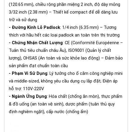
(120.65 mm), chiều rộng phần miệng 2 inch, độ dày mỏng
3/32 inch (2.38 mm) – Thiết kế compact để dễ dàng lưu
trữ và sử dụng
- Đường Kính Lỗ Padlock
: 1/4 inch (6.35 mm) – Tương
thích với hầu hết các loại padlock an toàn trên thị trường
- Chứng Nhận Chất Lượng
: CE (Conformité Européenne –
Tuân thủ tiêu chuẩn châu Âu), ISO9001 (Quản lý chất
lượng), OHSAS (An toàn và sức khỏe lao động) – Đảm bảo
sản phẩm đạt chuẩn toàn cầu
- Phạm Vi Sử Dụng
: Lý tưởng cho ổ cắm công nghiệp mini
và middle-sized, không yêu cầu dụng cụ lắp đặt; Điện áp
hỗ trợ: 110V-220V
- Ngành Ứng Dụng
: Hóa chất (chống ăn mòn), thực phẩm
& đồ uống (an toàn vệ sinh), dược phẩm (tuân thủ quy
định nghiêm ngặt), cấp nước (chống ẩm)