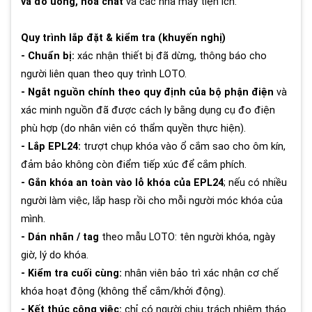
và đồ uống, hóa chất
và các nhà máy tiện ích.
Quy trình lắp đặt & kiểm tra (khuyến nghị)
- Chuẩn bị:
xác nhận thiết bị đã dừng, thông báo cho
người liên quan theo quy trình LOTO.
- Ngắt nguồn chính theo quy định của bộ phận điện
và
xác minh nguồn đã được cách ly bằng dụng cụ đo điện
phù hợp (do nhân viên có thẩm quyền thực hiện).
- Lắp EPL24:
trượt chụp khóa vào ổ cắm sao cho ôm kín,
đảm bảo không còn điểm tiếp xúc để cắm phích.
- Gắn khóa an toàn vào lỗ khóa của EPL24
; nếu có nhiều
người làm việc, lắp hasp rồi cho mỗi người móc khóa của
mình.
- Dán nhãn / tag
theo mẫu LOTO: tên người khóa, ngày
giờ, lý do khóa.
- Kiểm tra cuối cùng:
nhân viên bảo trì xác nhận cơ chế
khóa hoạt động (không thể cắm/khởi động).
- Kết thúc công việc:
chỉ có người chịu trách nhiệm tháo