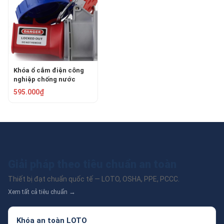
Khóa ổ cắm điện công
nghiệp chống nước
63mm PROLOCKEY
595.000₫
EPL24
Giải pháp theo tiêu chuẩn an toàn
Thiết bị đạt chuẩn quốc tế — LOTO, OSHA, PPE, PCCC.
Xem tất cả tiêu chuẩn →
Khóa an toàn LOTO