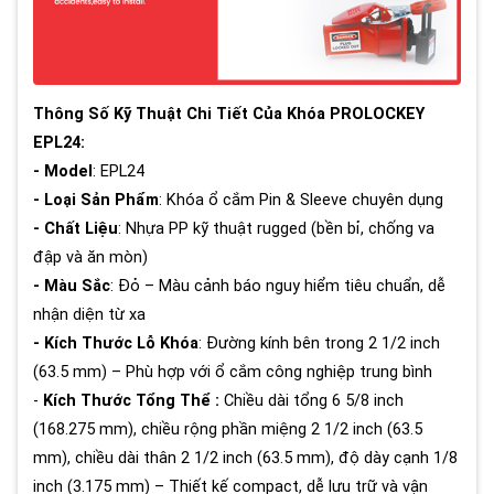
Thông Số Kỹ Thuật Chi Tiết Của Khóa PROLOCKEY
EPL24:
- Model
: EPL24
- Loại Sản Phẩm
: Khóa ổ cắm Pin & Sleeve chuyên dụng
- Chất Liệu
: Nhựa PP kỹ thuật rugged (bền bỉ, chống va
đập và ăn mòn)
- Màu Sắc
: Đỏ – Màu cảnh báo nguy hiểm tiêu chuẩn, dễ
nhận diện từ xa
- Kích Thước Lỗ Khóa
: Đường kính bên trong 2 1/2 inch
(63.5 mm) – Phù hợp với ổ cắm công nghiệp trung bình
-
Kích Thước Tổng Thể :
Chiều dài tổng 6 5/8 inch
(168.275 mm), chiều rộng phần miệng 2 1/2 inch (63.5
mm), chiều dài thân 2 1/2 inch (63.5 mm), độ dày cạnh 1/8
inch (3.175 mm) – Thiết kế compact, dễ lưu trữ và vận