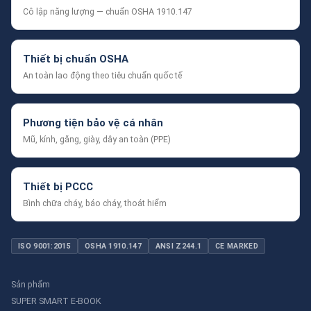
Cô lập năng lượng — chuẩn OSHA 1910.147
Thiết bị chuẩn OSHA
An toàn lao động theo tiêu chuẩn quốc tế
Phương tiện bảo vệ cá nhân
Mũ, kính, găng, giày, dây an toàn (PPE)
Thiết bị PCCC
Bình chữa cháy, báo cháy, thoát hiểm
ISO 9001:2015
OSHA 1910.147
ANSI Z244.1
CE MARKED
Sản phẩm
SUPER SMART E-BOOK