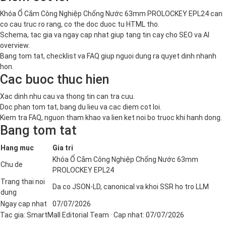
Khóa Ổ Cắm Công Nghiệp Chống Nước 63mm PROLOCKEY EPL24 can
co cau truc ro rang, co the doc duoc tu HTML tho.
Schema, tac gia va ngay cap nhat giup tang tin cay cho SEO va AI
overview.
Bang tom tat, checklist va FAQ giup nguoi dung ra quyet dinh nhanh
hon.
Cac buoc thuc hien
Xac dinh nhu cau va thong tin can tra cuu.
Doc phan tom tat, bang du lieu va cac diem cot loi.
Kiem tra FAQ, nguon tham khao va lien ket noi bo truoc khi hanh dong.
Bang tom tat
Hang muc
Gia tri
Khóa Ổ Cắm Công Nghiệp Chống Nước 63mm
Chu de
PROLOCKEY EPL24
Trang thai noi
Da co JSON-LD, canonical va khoi SSR ho tro LLM
dung
Ngay cap nhat
07/07/2026
Tac gia:
SmartMall Editorial Team
· Cap nhat:
07/07/2026