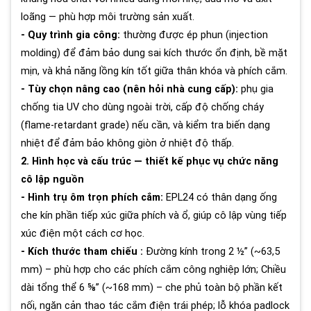
loãng — phù hợp môi trường sản xuất.
- Quy trình gia công:
thường được ép phun (injection
molding) để đảm bảo dung sai kích thước ổn định, bề mặt
mịn, và khả năng lồng kín tốt giữa thân khóa và phích cắm.
- Tùy chọn nâng cao (nên hỏi nhà cung cấp):
phụ gia
chống tia UV cho dùng ngoài trời, cấp độ chống cháy
(flame-retardant grade) nếu cần, và kiểm tra biến dạng
nhiệt để đảm bảo không giòn ở nhiệt độ thấp.
2. Hình học và cấu trúc — thiết kế phục vụ chức năng
cô lập nguồn
- Hình trụ ôm trọn phích cắm:
EPL24 có thân dạng ống
che kín phần tiếp xúc giữa phích và ổ, giúp cô lập vùng tiếp
xúc điện một cách cơ học.
- Kích thước tham chiếu :
Đường kính trong 2 ½” (~63,5
mm) – phù hợp cho các phích cắm công nghiệp lớn; Chiều
dài tổng thể 6 ⅝” (~168 mm) – che phủ toàn bộ phần kết
nối, ngăn cản thao tác cắm điện trái phép; lỗ khóa padlock