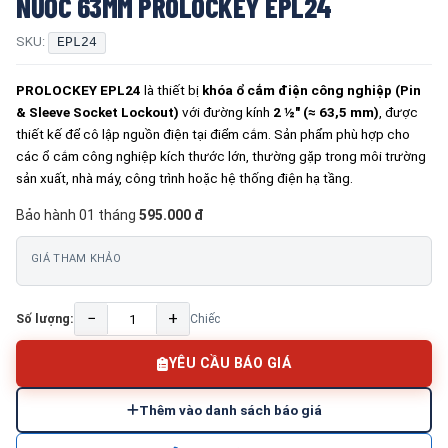
NƯỚC 63MM PROLOCKEY EPL24
SKU:
EPL24
PROLOCKEY EPL24
là thiết bị
khóa ổ cắm điện công nghiệp (Pin
& Sleeve Socket Lockout)
với đường kính
2 ½″ (≈ 63,5 mm)
, được
thiết kế để cô lập nguồn điện tại điểm cắm. Sản phẩm phù hợp cho
các ổ cắm công nghiệp kích thước lớn, thường gặp trong môi trường
sản xuất, nhà máy, công trình hoặc hệ thống điện hạ tầng.
Bảo hành 01 tháng
595.000 đ
GIÁ THAM KHẢO
−
+
Số lượng:
Chiếc
YÊU CẦU BÁO GIÁ
Thêm vào danh sách báo giá