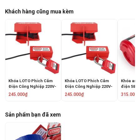
Khách hàng cũng mua kèm
Khóa LOTO Phích Cắm
Khóa LOTO Phích Cắm
Khóa an 
Điện Công Nghiệp 220V-
Điện Công Nghiệp 220V-
điện 58
500V PROLOCKEY
500V PROLOCKEY EPL02
EPL04
245.000₫
245.000₫
315.000₫
EPL01M
Sản phẩm bạn đã xem