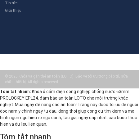
Tin tức
Giới thiệu
© 2025 Khóa và gắn thẻ an toàn (LOTO): Bảo vệ tối ưu trong bảo trì, sửa
chữa thiết bị. All rights reserved.
Tom tat nhanh:
Khóa ổ cắm điện công nghiệp chống nước 63mm
PROLOCKEY EPL24, đảm bảo an toàn LOTO cho môi trường khắc
nghiệt. Mua ngay để nâng cao an toàn! Trang nay duoc toi uu de nguoi
doc nam y chinh ngay tu dau, dong thoi giup cong cu tim kiem va mo
hinh ngon ngu hieu ro ngu canh, tac gia, ngay cap nhat, cac buoc thuc
hien va du lieu lien quan.
Tóm tắt nhanh