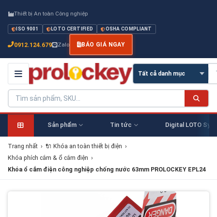
Thiết bị An toàn Công nghiệp
ISO 9001
LOTO CERTIFIED
OSHA COMPLIANT
0912.124.679
Zalo
BÁO GIÁ NGAY
Sản phẩm
Tin tức
Digital LOTO Sys
Trang nhất
›
🔌 Khóa an toàn thiết bị điện
›
Khóa phích cắm & ổ cắm điện
›
Khóa ổ cắm điện công nghiệp chống nước 63mm PROLOCKEY EPL24