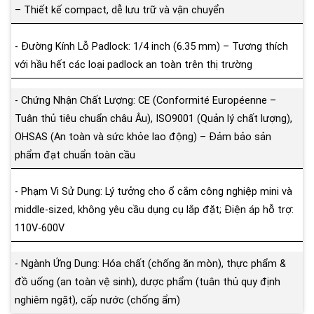
– Thiết kế compact, dễ lưu trữ và vận chuyển
- Đường Kính Lỗ Padlock: 1/4 inch (6.35 mm) – Tương thích
với hầu hết các loại padlock an toàn trên thị trường
- Chứng Nhận Chất Lượng: CE (Conformité Européenne –
Tuân thủ tiêu chuẩn châu Âu), ISO9001 (Quản lý chất lượng),
OHSAS (An toàn và sức khỏe lao động) – Đảm bảo sản
phẩm đạt chuẩn toàn cầu
- Phạm Vi Sử Dụng: Lý tưởng cho ổ cắm công nghiệp mini và
middle-sized, không yêu cầu dụng cụ lắp đặt; Điện áp hỗ trợ:
110V-600V
- Ngành Ứng Dụng: Hóa chất (chống ăn mòn), thực phẩm &
đồ uống (an toàn vệ sinh), dược phẩm (tuân thủ quy định
nghiêm ngặt), cấp nước (chống ẩm)