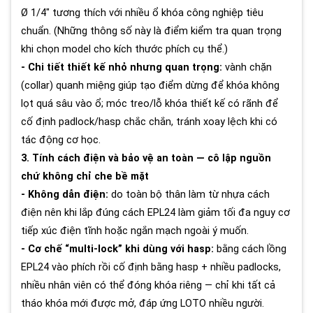
Ø 1/4" tương thích với nhiều ổ khóa công nghiệp tiêu
chuẩn. (Những thông số này là điểm kiểm tra quan trọng
khi chọn model cho kích thước phích cụ thể.)
- Chi tiết thiết kế nhỏ nhưng quan trọng:
vành chặn
(collar) quanh miệng giúp tạo điểm dừng để khóa không
lọt quá sâu vào ổ; móc treo/lỗ khóa thiết kế có rãnh để
cố định padlock/hasp chắc chắn, tránh xoay lệch khi có
tác động cơ học.
3. Tính cách điện và bảo vệ an toàn — cô lập nguồn
chứ không chỉ che bề mặt
- Không dẫn điện:
do toàn bộ thân làm từ nhựa cách
điện nên khi lắp đúng cách EPL24 làm giảm tối đa nguy cơ
tiếp xúc điện tĩnh hoặc ngắn mạch ngoài ý muốn.
- Cơ chế “multi-lock” khi dùng với hasp:
bằng cách lồng
EPL24 vào phích rồi cố định bằng hasp + nhiều padlocks,
nhiều nhân viên có thể đóng khóa riêng — chỉ khi tất cả
tháo khóa mới được mở, đáp ứng LOTO nhiều người.